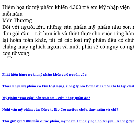
Hiểm họa từ mỹ phẩm khiến 4.300 trẻ em Mỹ nhập viện
mỗi năm
Mến Thương
Đối với người lớn, những sản phẩm mỹ phẩm như son m
dầu gội đầu… rất hữu ích và thiết thực cho cuộc sống hà
lại hoàn toàn khác, tất cả các loại mỹ phẩm đều có ch
chẳng may nghịch ngợm và nuốt phải sẽ có nguy cơ ngộ
con tử vong.
Phát hiện hàng ngàn mỹ phẩm không rõ nguồn gốc
Thừa nhận mỹ phẩm có kim loại nặng, Công ty Bio Comestics nói chỉ là tạp chấ
Mỹ phẩm “cao cấp” sản xuất tại... cửa hàng quần áo?
Nghi vấn mỹ phẩm của Công ty Bio Cosmetics chứa thủy ngân và chì?
Thu giữ gần 1.000 mẫu dược phẩm, mỹ phẩm, thuốc y học cổ truyền… không đạt