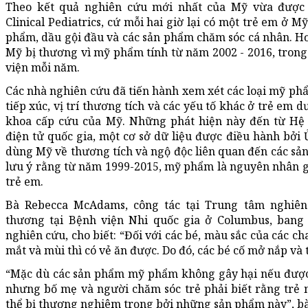
Theo kết quả nghiên cứu mới nhất của Mỹ vừa được 
Clinical Pediatrics, cứ mỗi hai giờ lại có một trẻ em ở 
phẩm, dầu gội đầu và các sản phẩm chăm sóc cá nhân. Hơ
Mỹ bị thương vì mỹ phẩm tính từ năm 2002 - 2016, trong
viện mỗi năm.
Các nhà nghiên cứu đã tiến hành xem xét các loại mỹ ph
tiếp xúc, vị trí thương tích và các yếu tố khác ở trẻ em dư
khoa cấp cứu của Mỹ. Những phát hiện này đến từ Hệ
điện tử quốc gia, một cơ sở dữ liệu được điều hành bởi
dùng Mỹ về thương tích và ngộ độc liên quan đến các sả
lưu ý rằng từ năm 1999-2015, mỹ phẩm là nguyên nhân g
trẻ em.
Bà Rebecca McAdams, công tác tại Trung tâm nghiên
thương tại Bệnh viện Nhi quốc gia ở Columbus, bang 
nghiên cứu, cho biết: “Đối với các bé, màu sắc của các c
mắt và mùi thì có vẻ ăn được. Do đó, các bé cố mở nắp và
“Mặc dù các sản phẩm mỹ phẩm không gây hại nếu đượ
nhưng bố mẹ và người chăm sóc trẻ phải biết rằng trẻ 
thể bị thương nghiêm trọng bởi những sản phẩm này”, b