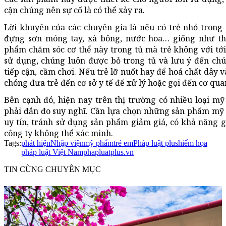
cận chúng nên sự cố là có thể xảy ra.
Lời khuyên của các chuyên gia là nếu có trẻ nhỏ trong 
đựng sơn móng tay, xà bông, nước hoa… giống như th
phẩm chăm sóc cơ thể này trong tủ mà trẻ không với tớ
sử dụng, chúng luôn được bỏ trong tủ và lưu ý đến chú
tiếp cận, cầm chơi. Nếu trẻ lỡ nuốt hay để hoá chất dây
chóng đưa trẻ đến cơ sở y tế để xử lý hoặc gọi đến cơ qu
Bên cạnh đó, hiện nay trên thị trường có nhiều loại 
phải đắn đo suy nghĩ. Cần lựa chọn những sản phẩm mỹ
uy tín, tránh sử dụng sản phẩm giảm giá, có khả năng 
công ty không thể xác minh.
Tags:
phát hiện
Nhập viện
mỹ phẩm
trẻ em
Pháp luật plus
hiểm họa
pháp luật Việt Nam
phapluatplus.vn
TIN CÙNG CHUYÊN MỤC