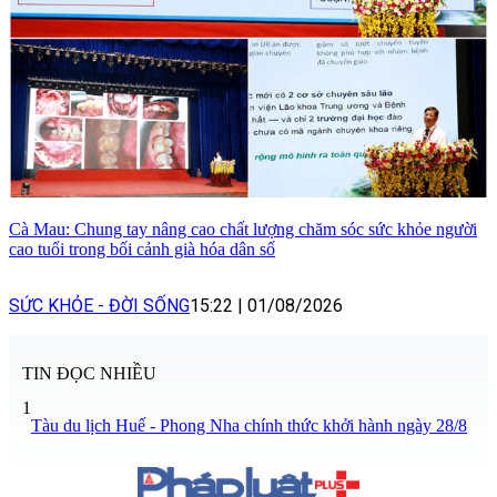
Cà Mau: Chung tay nâng cao chất lượng chăm sóc sức khỏe người
cao tuổi trong bối cảnh già hóa dân số
SỨC KHỎE - ĐỜI SỐNG
15:22
|
01/08/2026
TIN ĐỌC NHIỀU
1
Tàu du lịch Huế - Phong Nha chính thức khởi hành ngày 28/8