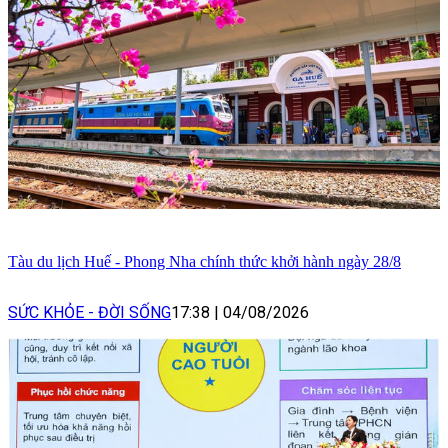
Tàu du lịch Huế - Phong Nha chính thức khởi hành ngày 28/8
SỨC KHỎE - ĐỜI SỐNG
17:38
|
04/08/2026