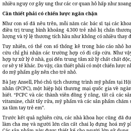
nhiều nguy cơ gây ung thư các cơ quan hô hấp như xoang
Cần thiết phải có chiến lược ngăn chặn
Như con số đã nêu trên, mỗi năm các bác sĩ tại các kh
điều trị trung bình khoảng 4.300 trẻ nhỏ bị chấn thươ
lượng và tỷ lệ thương tích hầu như không có nhiều thay đ
Tuy nhiên, có thể con số thống kê trong báo cáo nhỏ hơ
cứu chỉ ghi nhận các trường hợp có đi cấp cứu. Như vậ
hợp tự xử lý ở nhà, gọi đến trung tâm xử lý chất chất độ
cơ sở y tế khác. Do vậy, cần thiết phải có một chiến lượ
do mỹ phẩm gây nên cho trẻ nhỏ.
Bà Jay Ansell, Phó chủ tịch chương trình mỹ phẩm tại H
nhân (PCPC), một hiệp hội thương mại quốc gia về ng
biết. “PCPC và các thành viên đồng ý rằng, tất cả các 
vitamine, chất tẩy rửa, mỹ phẩm và các sản phẩm chăm 
xa tầm tay trẻ em”.
Trước kết quả nghiên cứu, các nhà khoa học cũng đã đưa
làm cha mẹ và người lớn cần cất chai lọ đựng hoá mỹ 
Các sản phẩm này được thiết kế cho người lớn sử dụng, 