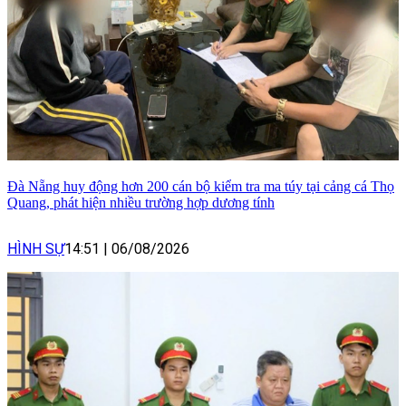
Đà Nẵng huy động hơn 200 cán bộ kiểm tra ma túy tại cảng cá Thọ
Quang, phát hiện nhiều trường hợp dương tính
HÌNH SỰ
14:51
|
06/08/2026