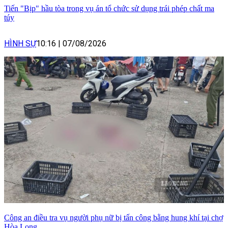
Tiến "Bịp" hầu tòa trong vụ án tổ chức sử dụng trái phép chất ma
túy
HÌNH SỰ
10:16
|
07/08/2026
Công an điều tra vụ người phụ nữ bị tấn công bằng hung khí tại chợ
Hòa Long