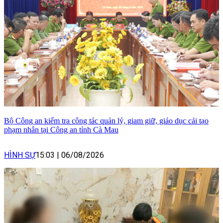
Bộ Công an kiểm tra công tác quản lý, giam giữ, giáo dục cải tạo
phạm nhân tại Công an tỉnh Cà Mau
HÌNH SỰ
15:03
|
06/08/2026