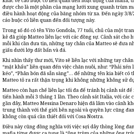
khác về cáo buộc có liên quan đến hoạt động của mafia,
được cho là một phần của mạng lưới xung quanh trùm maf
điều hành hoạt động của băng nhóm từ xa. Đến ngày 3/8/2
cáo buộc có liên quan đến đối tượng này.
Trong số đó có tên Vito Gondola, 77 tuổi, chủ của một trang
kẻ đã giúp Matteo liên lạc với các đồng sự. Cảnh sát cho 
mỗi khi cần đưa tin, những tay chân của Matteo sẽ đưa n
giấu dưới lớp đất bẩn và đá.
Khi nhìn thấy thư mới, Vito sẽ liên lạc với những tay ch
“mật khẩu” liên quan đến việc chăn nuôi, như: “Phải xén l
kéo”, “Phân bón đã sẵn sàng”… để những tên kia biết có th
Matteo tỏ ra rất thận trọng khi không những không sử dụ
Matteo còn hạn chế liên lạc tối đa để tránh bị cảnh sát để
tiến hành mỗi 3 tháng 1 lần. Theo cảnh sát Italia, với cá
gần đây, Matteo Messina Denaro hiện đã lâm vào cảnh kh
trung thành với thế giới bên ngoài và quyền lực cũng đa
không còn quá cần thiết đối với Cosa Nostra.
Điều này cũng đồng nghĩa với việc sợi dây thòng lòng đa
mafia từng được ca tụng là “ông trùm của những ông trùm