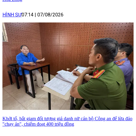
HÌNH SỰ
07:14
|
07/08/2026
Khởi tố, bắt giam đối tượng giả danh nữ cán bộ Công an để lừa đảo
"chạy án", chiếm đoạt 400 triệu đồng