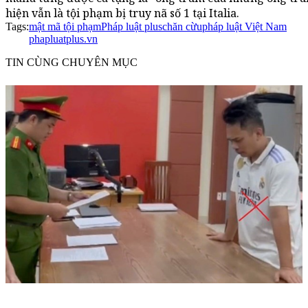
hiện vẫn là tội phạm bị truy nã số 1 tại Italia.
Tags:
mật mã tội phạm
Pháp luật plus
chăn cừu
pháp luật Việt Nam
phapluatplus.vn
TIN CÙNG CHUYÊN MỤC