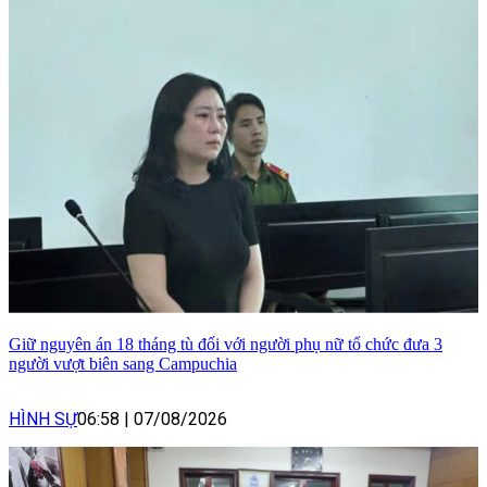
Giữ nguyên án 18 tháng tù đối với người phụ nữ tổ chức đưa 3
người vượt biên sang Campuchia
HÌNH SỰ
06:58
|
07/08/2026