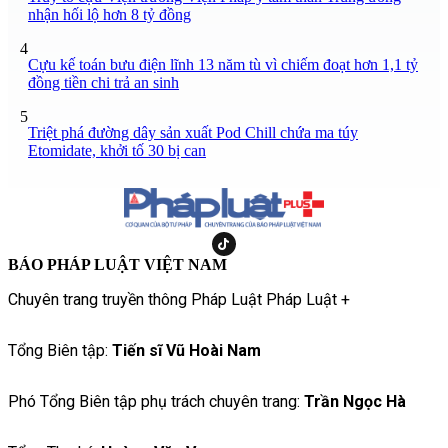
nhận hối lộ hơn 8 tỷ đồng
4
Cựu kế toán bưu điện lĩnh 13 năm tù vì chiếm đoạt hơn 1,1 tỷ
đồng tiền chi trả an sinh
5
Triệt phá đường dây sản xuất Pod Chill chứa ma túy
Etomidate, khởi tố 30 bị can
BÁO PHÁP LUẬT VIỆT NAM
Chuyên trang truyền thông Pháp Luật Pháp Luật +
Tổng Biên tập:
Tiến sĩ Vũ Hoài Nam
Phó Tổng Biên tập phụ trách chuyên trang:
Trần Ngọc Hà