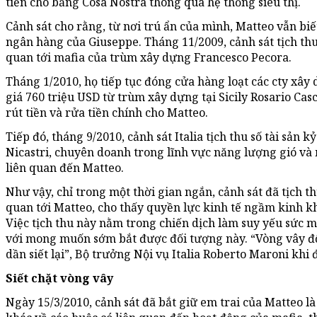
tiền cho băng Cosa Nostra thông qua hệ thống siêu thị.
Cảnh sát cho rằng, từ nơi trú ẩn của mình, Matteo vẫn bi
ngân hàng của Giuseppe. Tháng 11/2009, cảnh sát tịch thu 
quan tới mafia của trùm xây dựng Francesco Pecora.
Tháng 1/2010, họ tiếp tục đóng cửa hàng loạt các cty xây d
giá 760 triệu USD từ trùm xây dựng tại Sicily Rosario Cas
rút tiền và rửa tiền chính cho Matteo.
Tiếp đó, tháng 9/2010, cảnh sát Italia tịch thu số tài sản 
Nicastri, chuyên doanh trong lĩnh vực năng lượng gió và m
liên quan đến Matteo.
Như vậy, chỉ trong một thời gian ngắn, cảnh sát đã tịch th
quan tới Matteo, cho thấy quyền lực kinh tế ngầm kinh k
Việc tịch thu này nằm trong chiến dịch làm suy yếu sức m
với mong muốn sớm bắt được đối tượng này. “Vòng vây đối 
dần siết lại”, Bộ trưởng Nội vụ Italia Roberto Maroni khi 
Siết chặt vòng vây
Ngày 15/3/2010, cảnh sát đã bắt giữ em trai của Matteo 