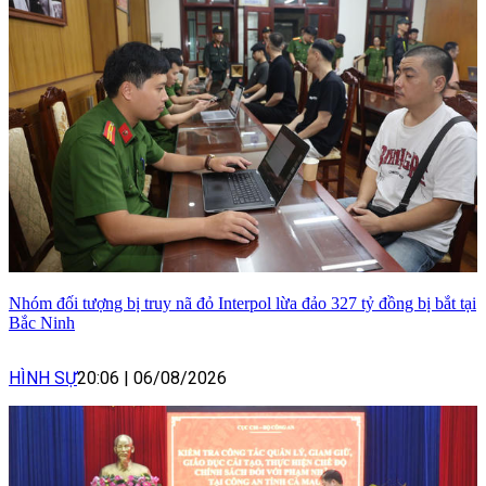
Nhóm đối tượng bị truy nã đỏ Interpol lừa đảo 327 tỷ đồng bị bắt tại
Bắc Ninh
HÌNH SỰ
20:06
|
06/08/2026