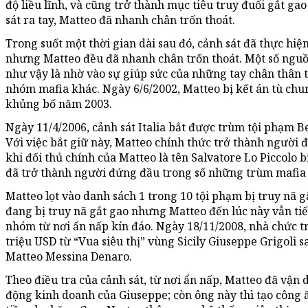
độ liều lĩnh, và cũng trở thành mục tiêu truy đuổi gắt gao
sát ra tay, Matteo đã nhanh chân trốn thoát.
Trong suốt một thời gian dài sau đó, cảnh sát đã thực hiệ
nhưng Matteo đều đã nhanh chân trốn thoát. Một số nguồn
như vậy là nhờ vào sự giúp sức của những tay chân thân 
nhóm mafia khác. Ngày 6/6/2002, Matteo bị kết án tù chu
khủng bố năm 2003.
Ngày 11/4/2006, cảnh sát Italia bắt được trùm tội phạm 
Với việc bắt giữ này, Matteo chính thức trở thành người
khi đối thủ chính của Matteo là tên Salvatore Lo Piccolo b
đã trở thành người đứng đầu trong số những trùm mafia ở
Matteo lọt vào danh sách 1 trong 10 tội phạm bị truy nã g
đang bị truy nã gắt gao nhưng Matteo đến lúc này vẫn ti
nhóm từ nơi ẩn nấp kín đáo. Ngày 18/11/2008, nhà chức trác
triệu USD từ “Vua siêu thị” vùng Sicily Giuseppe Grigoli s
Matteo Messina Denaro.
Theo điều tra của cảnh sát, từ nơi ẩn nấp, Matteo đã vận
động kinh doanh của Giuseppe; còn ông này thì tạo công 