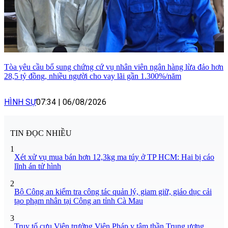
Tòa yêu cầu bổ sung chứng cứ vụ nhân viên ngân hàng lừa đảo hơn
28,5 tỷ đồng, nhiều người cho vay lãi gần 1.300%/năm
HÌNH SỰ
07:34
|
06/08/2026
TIN ĐỌC NHIỀU
1
Xét xử vụ mua bán hơn 12,3kg ma túy ở TP HCM: Hai bị cáo
lĩnh án tử hình
2
Bộ Công an kiểm tra công tác quản lý, giam giữ, giáo dục cải
tạo phạm nhân tại Công an tỉnh Cà Mau
3
Truy tố cựu Viện trưởng Viện Pháp y tâm thần Trung ương