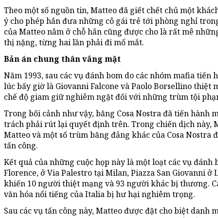
Theo một số nguồn tin, Matteo đã giết chết chủ một khách
ý cho phép hắn đưa những cô gái trẻ tới phòng nghỉ tron
của Matteo nằm ở chỗ hắn cũng được cho là rất mê những 
thị nặng, từng hai lần phải đi mổ mắt.
Bản án chung thân vắng mặt
Năm 1993, sau các vụ đánh bom do các nhóm mafia tiến hàn
lúc bấy giờ là Giovanni Falcone và Paolo Borsellino thiệt 
chế độ giam giữ nghiêm ngặt đối với những trùm tội phạm
Trong bối cảnh như vậy, băng Cosa Nostra đã tiến hành 
trách phải rút lại quyết định trên. Trong chiến dịch này, 
Matteo và một số trùm băng đảng khác của Cosa Nostra đ
tấn công.
Kết quả của những cuộc họp này là một loạt các vụ đánh b
Florence, ở Via Palestro tại Milan, Piazza San Giovanni ở
khiến 10 người thiệt mạng và 93 người khác bị thương. C
văn hóa nổi tiếng của Italia bị hư hại nghiêm trọng.
Sau các vụ tấn công này, Matteo được đặt cho biệt danh