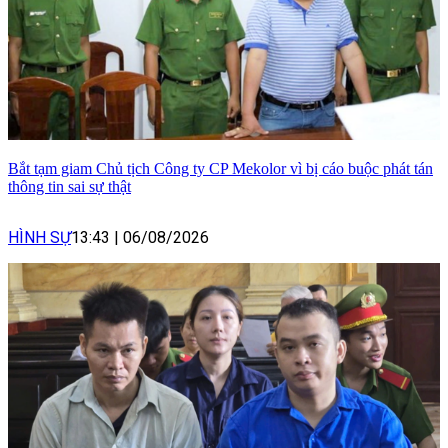
Bắt tạm giam Chủ tịch Công ty CP Mekolor vì bị cáo buộc phát tán
thông tin sai sự thật
HÌNH SỰ
13:43
|
06/08/2026