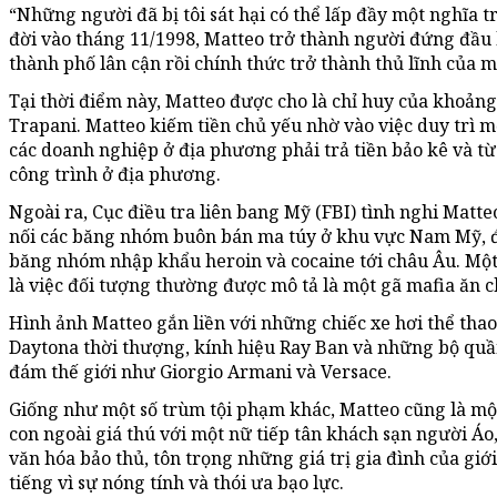
“Những người đã bị tôi sát hại có thể lấp đầy một nghĩa t
đời vào tháng 11/1998, Matteo trở thành người đứng đầu
thành phố lân cận rồi chính thức trở thành thủ lĩnh của 
Tại thời điểm này, Matteo được cho là chỉ huy của khoản
Trapani. Matteo kiếm tiền chủ yếu nhờ vào việc duy trì 
các doanh nghiệp ở địa phương phải trả tiền bảo kê và t
công trình ở địa phương.
Ngoài ra, Cục điều tra liên bang Mỹ (FBI) tình nghi Matte
nối các băng nhóm buôn bán ma túy ở khu vực Nam Mỹ, đặ
băng nhóm nhập khẩu heroin và cocaine tới châu Âu. Mộ
là việc đối tượng thường được mô tả là một gã mafia ăn c
Hình ảnh Matteo gắn liền với những chiếc xe hơi thể thao
Daytona thời thượng, kính hiệu Ray Ban và những bộ quần
đám thế giới như Giorgio Armani và Versace.
Giống như một số trùm tội phạm khác, Matteo cũng là một
con ngoài giá thú với một nữ tiếp tân khách sạn người Á
văn hóa bảo thủ, tôn trọng những giá trị gia đình của giới
tiếng vì sự nóng tính và thói ưa bạo lực.