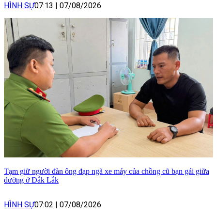
HÌNH SỰ
07:13
|
07/08/2026
Tạm giữ người đàn ông đạp ngã xe máy của chồng cũ bạn gái giữa
đường ở Đắk Lắk
HÌNH SỰ
07:02
|
07/08/2026