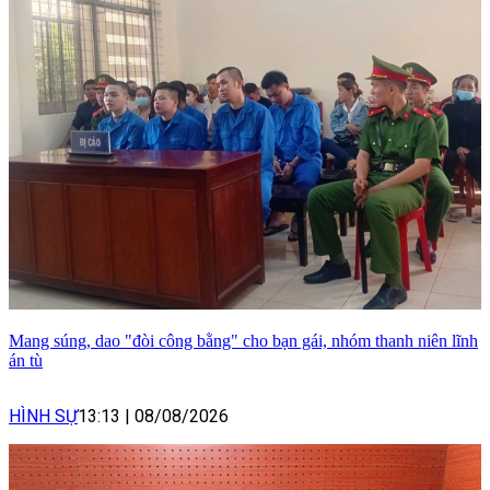
Mang súng, dao "đòi công bằng" cho bạn gái, nhóm thanh niên lĩnh
án tù
HÌNH SỰ
13:13
|
08/08/2026