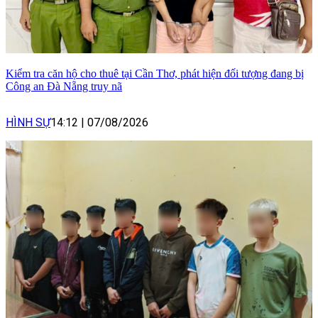
Kiểm tra căn hộ cho thuê tại Cần Thơ, phát hiện đối tượng đang bị
Công an Đà Nẵng truy nã
HÌNH SỰ
14:12
|
07/08/2026