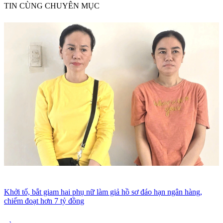
TIN CÙNG CHUYÊN MỤC
Khởi tố, bắt giam hai phụ nữ làm giả hồ sơ đáo hạn ngân hàng,
chiếm đoạt hơn 7 tỷ đồng