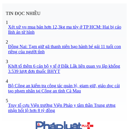
TIN ĐỌC NHIỀU
1
Xét xử vụ mua bán hơn 12,3kg ma túy ở TP HCM: Hai bị cáo
lĩnh án tử hình
2
Đồng Nai: Tạm giữ gã thanh niên bạo hành bé gái 11 tuổi con
riêng của người tình
3
Khởi tố thêm 6 cán bộ y tế ở Đắk Lắk liên quan vụ lập khống
3.539 lượt đơn thuốc BHYT
4
Bộ Công an kiểm tra công tác quản lý, giam giữ, giáo dục cải
tạo phạm nhân tại Công an tỉnh Cà Mau
5
Truy tố cựu Viện trưởng Viện Pháp y tâm thần Trung ương
nhận hối lộ hơn 8 tỷ đồng