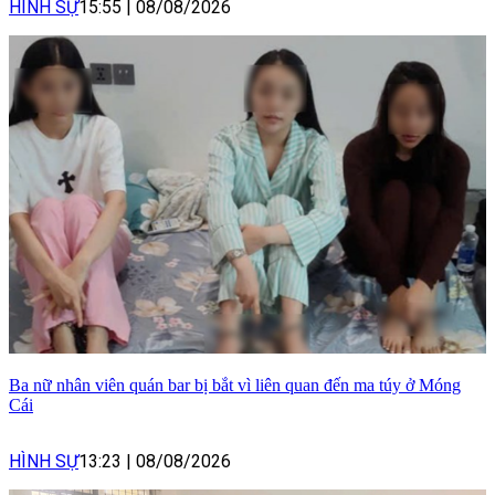
HÌNH SỰ
15:55
|
08/08/2026
Ba nữ nhân viên quán bar bị bắt vì liên quan đến ma túy ở Móng
Cái
HÌNH SỰ
13:23
|
08/08/2026