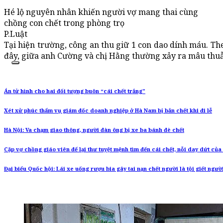
Hé lộ nguyên nhân khiến người vợ mang thai cùng
chồng con chết trong phòng trọ
P.Luật
Tại hiện trường, công an thu giữ 1 con dao dính máu. Th
đây, giữa anh Cường và chị Hằng thường xảy ra mâu thuẫ
Án tử hình cho hai đối tượng buôn “cái chết trắng”
Xét xử phúc thẩm vụ giám đốc doanh nghiệp ở Hà Nam bị bắn chết khi đi lễ
Hà Nội: Va chạm giao thông, người đàn ông bị xe ba bánh đè chết
Cặp vợ chồng giáo viên để lại thư tuyệt mệnh tìm đến cái chết, nỗi day dứt của 
Đại biểu Quốc hội: Lái xe uống rượu bia gây tai nạn chết người là tội giết ngườ