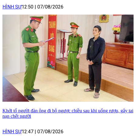
HÌNH SỰ
12:50
|
07/08/2026
Khởi tố người đàn ông đi bộ ngược chiều sau khi uống rượu, gây tai
nạn chết người
HÌNH SỰ
12:47
|
07/08/2026