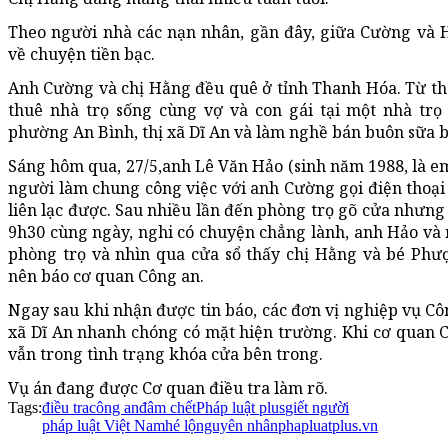
Theo người nhà các nạn nhân, gần đây, giữa Cường và
về chuyện tiền bạc.
Anh Cường và chị Hằng đều quê ở tỉnh Thanh Hóa. Từ th
thuê nhà trọ sống cùng vợ và con gái tại một nhà tr
phường An Bình, thị xã Dĩ An và làm nghề bán buôn sữa b
Sáng hôm qua, 27/5,anh Lê Văn Hảo (sinh năm 1988, là em
người làm chung công việc với anh Cường gọi điện thoại
liên lạc được. Sau nhiều lần đến phòng trọ gõ cửa nhưng
9h30 cùng ngày, nghi có chuyện chẳng lành, anh Hảo và
phòng trọ và nhìn qua cửa sổ thấy chị Hằng và bé Ph
nên báo cơ quan Công an.
Ngay sau khi nhận được tin báo, các đơn vị nghiệp vụ Cô
xã Dĩ An nhanh chóng có mặt hiện trường. Khi cơ quan C
vẫn trong tình trạng khóa cửa bên trong.
Vụ án đang được Cơ quan điều tra làm rõ.
Tags:
điều tra
công an
đâm chết
Pháp luật plus
giết người
pháp luật Việt Nam
hé lộ
nguyên nhân
phapluatplus.vn