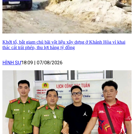
Khởi tố, bắt giam chủ bãi vật liệu xây dựng ở Khánh Hòa vì khai
thác cát trái phép, thu lợi hàng tỷ đồng
HÌNH SỰ
18:09
|
07/08/2026