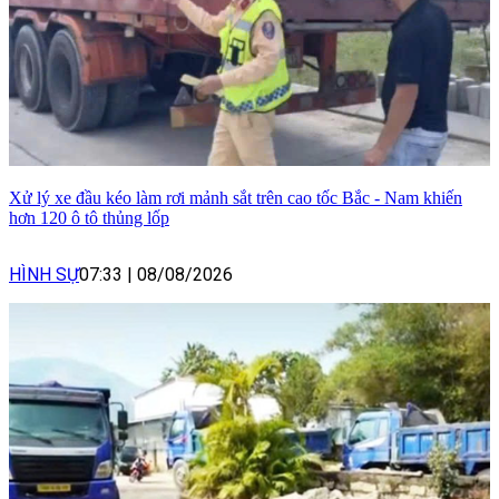
Xử lý xe đầu kéo làm rơi mảnh sắt trên cao tốc Bắc - Nam khiến
hơn 120 ô tô thủng lốp
HÌNH SỰ
07:33
|
08/08/2026