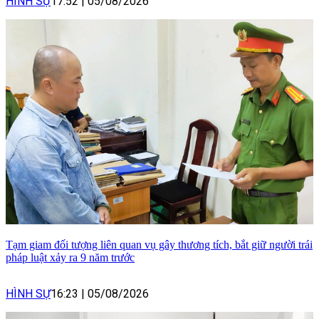
HÌNH SỰ
17:52
|
05/08/2026
Tạm giam đối tượng liên quan vụ gây thương tích, bắt giữ người trái
pháp luật xảy ra 9 năm trước
HÌNH SỰ
16:23
|
05/08/2026