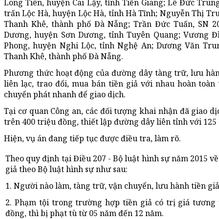
Long Tiên, huyện Cai Lậy, tỉnh Tiền Giang; Lê Đức Trung
trấn Lộc Hà, huyện Lộc Hà, tỉnh Hà Tĩnh; Nguyễn Thị Tr
Thanh Khê, thành phố Đà Nẵng; Trần Đức Tuấn, SN 200
Dương, huyện Sơn Dương, tỉnh Tuyên Quang; Vương Đìn
Phong, huyện Nghi Lộc, tỉnh Nghệ An; Dương Văn Trun
Thanh Khê, thành phố Đà Nẵng.
Phương thức hoạt động của đường dây tàng trữ, lưu hành 
liên lạc, trao đổi, mua bán tiền giả với nhau hoàn toà
chuyển phát nhanh để giao dịch.
Tại cơ quan Công an, các đối tượng khai nhận đã giao dị
trên 400 triệu đồng, thiết lập đường dây liên tỉnh với 125
Hiện, vụ án đang tiếp tục được điều tra, làm rõ.
Theo quy định tại Điều 207 - Bộ luật hình sự năm 2015 về 
giả theo Bộ luật hình sự như sau:
1. Người nào làm, tàng trữ, vận chuyển, lưu hành tiền giả
2. Phạm tội trong trường hợp tiền giả có trị giá tương
đồng, thì bị phạt tù từ 05 năm đến 12 năm.