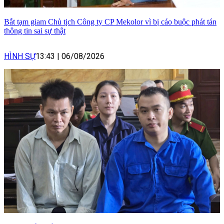
Bắt tạm giam Chủ tịch Công ty CP Mekolor vì bị cáo buộc phát tán
thông tin sai sự thật
HÌNH SỰ
13:43
|
06/08/2026