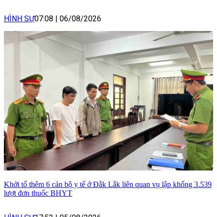
HÌNH SỰ
07:08
|
06/08/2026
Khởi tố thêm 6 cán bộ y tế ở Đắk Lắk liên quan vụ lập khống 3.539
lượt đơn thuốc BHYT