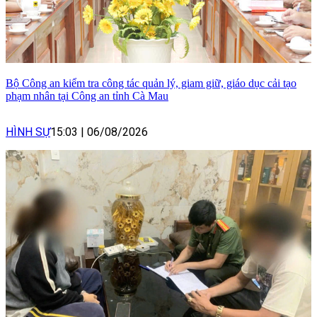
Bộ Công an kiểm tra công tác quản lý, giam giữ, giáo dục cải tạo
phạm nhân tại Công an tỉnh Cà Mau
HÌNH SỰ
15:03
|
06/08/2026