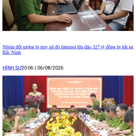
Nhóm đối tượng bị truy nã đỏ Interpol lừa đảo 327 tỷ đồng bị bắt tại
Bắc Ninh
HÌNH SỰ
20:06
|
06/08/2026