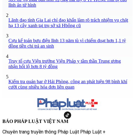
lĩnh án tử hình
2
Lãnh đạo tỉnh Gia Lai chỉ đạo khẩn làm rõ trách nhiệm vụ chặt
hạ 13 cây xanh tại trụ sở xã Hbông cũ
3
Cựu kế toán bưu điện lĩnh 13 năm tù vì chiếm đoạt hơn 1,1 tỷ
đồng tiền chi trả an sinh
4
Truy tố cựu Viện trưởng Viện Pháp y tâm thần Trung ương
nhận hối lộ hơn 8 tỷ đồng
5
Kiểm tra quán bar ở Hải Phòng, công an phát hiện 98 bình khí
cười cùng nhiều hóa đơn liên quan
BÁO PHÁP LUẬT VIỆT NAM
Chuyên trang truyền thông Pháp Luật Pháp Luật +