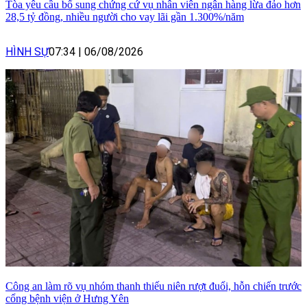
Tòa yêu cầu bổ sung chứng cứ vụ nhân viên ngân hàng lừa đảo hơn
28,5 tỷ đồng, nhiều người cho vay lãi gần 1.300%/năm
HÌNH SỰ
07:34
|
06/08/2026
Công an làm rõ vụ nhóm thanh thiếu niên rượt đuổi, hỗn chiến trước
cổng bệnh viện ở Hưng Yên