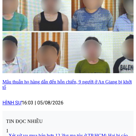
Mâu thuẫn họ hàng dẫn đến hỗn chiến, 9 người ở An Giang bị khởi
tố
HÌNH SỰ
16:03
|
05/08/2026
TIN ĐỌC NHIỀU
1
Xét xử vụ mua bán hơn 12,3kg ma túy ở TP HCM: Hai bị cáo