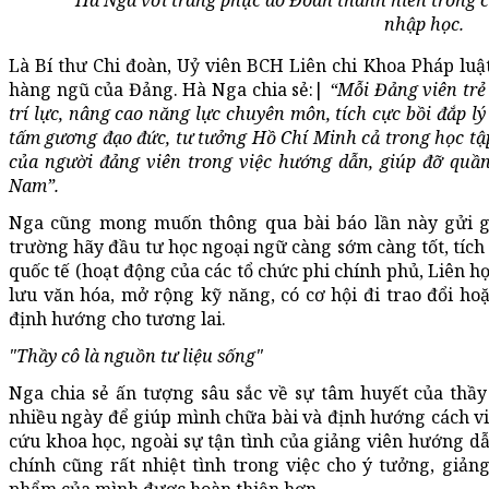
Hà Nga với trang phục áo Đoàn thanh niên trong c
nhập học.
Là Bí thư Chi đoàn, Uỷ viên BCH Liên chi Khoa Pháp luậ
hàng ngũ của Đảng. Hà Nga chia sẻ:|
“Mỗi Đảng viên trẻ 
trí lực, nâng cao năng lực chuyên môn, tích cực bồi đắp 
tấm gương đạo đức, tư tưởng Hồ Chí Minh cả trong học tập
của người đảng viên trong việc hướng dẫn, giúp đỡ quầ
Nam”.
Nga cũng mong muốn thông qua bài báo lần này gửi gắ
trường hãy đầu tư học ngoại ngữ càng sớm càng tốt, tíc
quốc tế (hoạt động của các tổ chức phi chính phủ, Liên hợ
lưu văn hóa, mở rộng kỹ năng, có cơ hội đi trao đổi hoặ
định hướng cho tương lai.
"Thầy cô là nguồn tư liệu sống"
Nga chia sẻ ấn tượng sâu sắc về sự tâm huyết của thầy
nhiều ngày để giúp mình chữa bài và định hướng cách vi
cứu khoa học, ngoài sự tận tình của giảng viên hướng dẫ
chính cũng rất nhiệt tình trong việc cho ý tưởng, giả