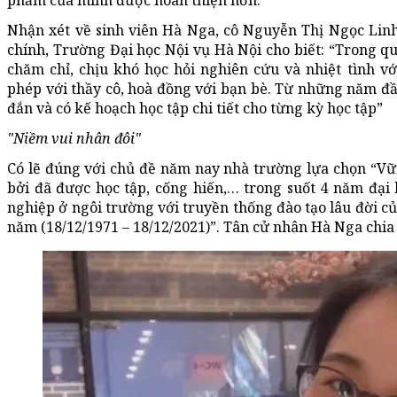
phẩm của mình được hoàn thiện hơn.
Nhận xét về sinh viên Hà Nga, cô Nguyễn Thị Ngọc Lin
chính, Trường Đại học Nội vụ Hà Nội cho biết: “Trong qu
chăm chỉ, chịu khó học hỏi nghiên cứu và nhiệt tình vớ
phép với thầy cô, hoà đồng với bạn bè. Từ những năm đ
đắn và có kế hoạch học tập chi tiết cho từng kỳ học tập”
"Niềm vui nhân đôi"
Có lẽ đúng với chủ đề năm nay nhà trường lựa chọn “Vữ
bởi đã được học tập, cống hiến,… trong suốt 4 năm đại 
nghiệp ở ngôi trường với truyền thống đào tạo lâu đời c
năm (18/12/1971 – 18/12/2021)”. Tân cử nhân Hà Nga chia 