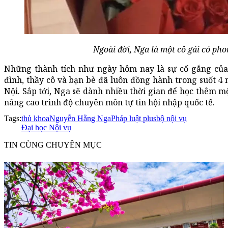
Ngoài đời, Nga là một cô gái có pho
Những thành tích như ngày hôm nay là sự cố gắng của 
đình, thầy cô và bạn bè đã luôn đồng hành trong suốt 4 
Nội. Sắp tới, Nga sẽ dành nhiều thời gian để học thêm m
nâng cao trình độ chuyên môn tự tin hội nhập quốc tế.
Tags:
thủ khoa
Nguyễn Hằng Nga
Pháp luật plus
bộ nội vụ
Đại học Nội vụ
TIN CÙNG CHUYÊN MỤC