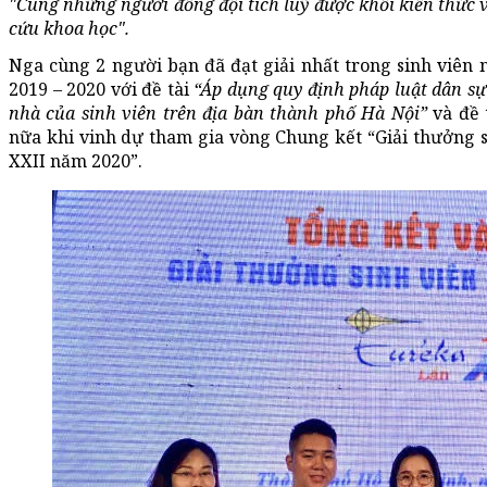
"Cùng những người đồng đội tích luỹ được khối kiến thức
cứu khoa học".
Nga cùng 2 người bạn đã đạt giải nhất trong sinh viên
2019 – 2020 với đề tài
“Áp dụng quy định pháp luật dân sự
nhà của sinh viên trên địa bàn thành phố Hà Nội”
và đề 
nữa khi vinh dự tham gia vòng Chung kết “Giải thưởng 
XXII năm 2020”.