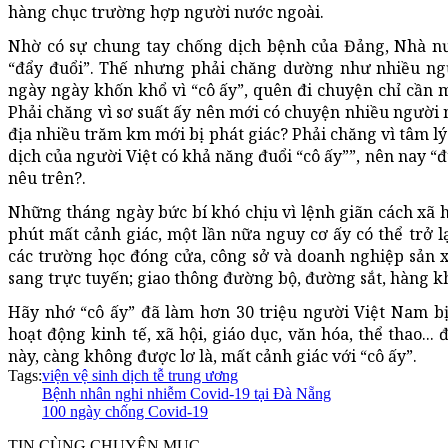
hàng chục trường hợp người nước ngoài.
Nhờ có sự chung tay chống dịch bệnh của Đảng, Nhà nướ
“đẩy đuổi”. Thế nhưng phải chăng dường như nhiều ngư
ngày ngày khốn khổ vì “cô ấy”, quên đi chuyện chỉ cần một
Phải chăng vì sơ suất ấy nên mới có chuyện nhiều người 
địa nhiều trăm km mới bị phát giác? Phải chăng vì tâm lý
dịch của người Việt có khả năng đuổi “cô ấy””, nên nay “
nêu trên?.
Những tháng ngày bức bí khó chịu vì lệnh giãn cách xã h
phút mất cảnh giác, một lần nữa nguy cơ ấy có thể trở l
các trường học đóng cửa, công sở và doanh nghiệp sản 
sang trực tuyến; giao thông đường bộ, đường sắt, hàng k
Hãy nhớ “cô ấy” đã làm hơn 30 triệu người Việt Nam b
hoạt động kinh tế, xã hội, giáo dục, văn hóa, thể thao...
này, càng không được lơ là, mất cảnh giác với “cô ấy”.
Tags:
viện vệ sinh dịch tễ trung ương
Bệnh nhân nghi nhiễm Covid-19 tại Đà Nẵng
100 ngày chống Covid-19
TIN CÙNG CHUYÊN MỤC