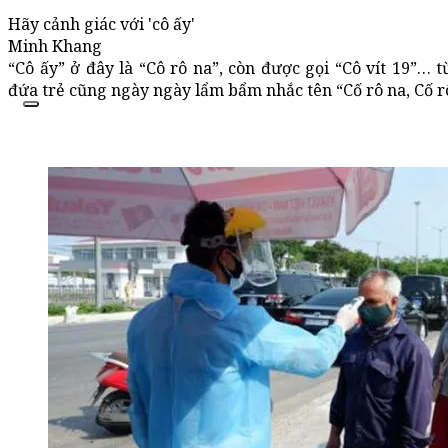
Hãy cảnh giác với 'cô ấy'
Minh Khang
“Cô ấy” ở đây là “Cô rô na”, còn được gọi “Cô vít 19”… 
đứa trẻ cũng ngày ngày lẩm bẩm nhắc tên “Cố rô na, Cố r