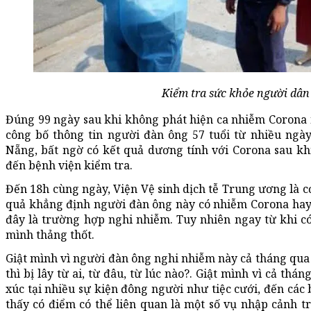
Kiểm tra sức khỏe người dân
Đúng 99 ngày sau khi không phát hiện ca nhiễm Corona nà
công bố thông tin người đàn ông 57 tuổi từ nhiều ngà
Nẵng, bất ngờ có kết quả dương tính với Corona sau kh
đến bệnh viện kiểm tra.
Đến 18h cùng ngày, Viện Vệ sinh dịch tễ Trung ương là 
quả khẳng định người đàn ông này có nhiễm Corona hay k
đây là trường hợp nghi nhiễm. Tuy nhiên ngay từ khi có t
mình thảng thốt.
Giật mình vì người đàn ông nghi nhiễm này cả tháng qu
thì bị lây từ ai, từ đâu, từ lúc nào?. Giật mình vì cả th
xúc tại nhiều sự kiện đông người như tiệc cưới, đến các 
thấy có điểm có thể liên quan là một số vụ nhập cảnh 