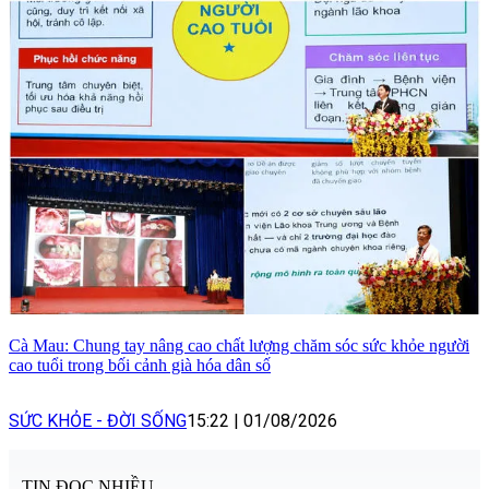
Cà Mau: Chung tay nâng cao chất lượng chăm sóc sức khỏe người
cao tuổi trong bối cảnh già hóa dân số
SỨC KHỎE - ĐỜI SỐNG
15:22
|
01/08/2026
TIN ĐỌC NHIỀU