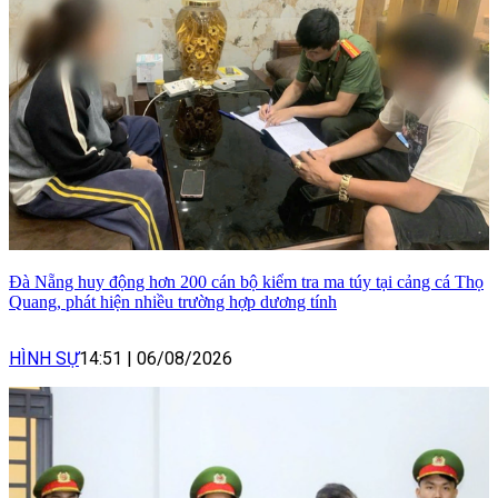
Đà Nẵng huy động hơn 200 cán bộ kiểm tra ma túy tại cảng cá Thọ
Quang, phát hiện nhiều trường hợp dương tính
HÌNH SỰ
14:51
|
06/08/2026