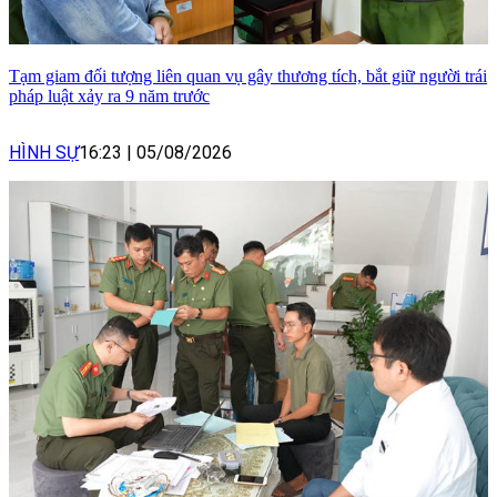
Tạm giam đối tượng liên quan vụ gây thương tích, bắt giữ người trái
pháp luật xảy ra 9 năm trước
HÌNH SỰ
16:23
|
05/08/2026