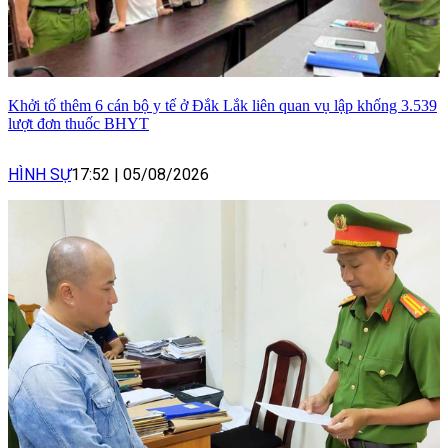
Khởi tố thêm 6 cán bộ y tế ở Đắk Lắk liên quan vụ lập khống 3.539
lượt đơn thuốc BHYT
HÌNH SỰ
17:52
|
05/08/2026