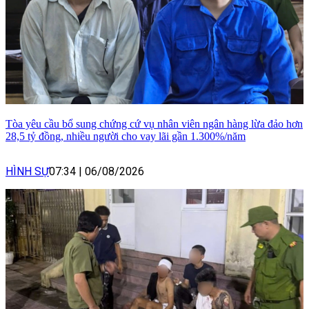
Tòa yêu cầu bổ sung chứng cứ vụ nhân viên ngân hàng lừa đảo hơn
28,5 tỷ đồng, nhiều người cho vay lãi gần 1.300%/năm
HÌNH SỰ
07:34
|
06/08/2026