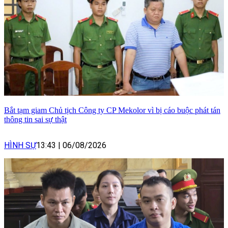
Bắt tạm giam Chủ tịch Công ty CP Mekolor vì bị cáo buộc phát tán
thông tin sai sự thật
HÌNH SỰ
13:43
|
06/08/2026