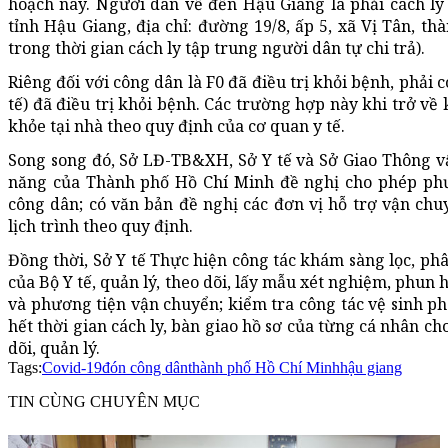
hoạch này. Người dân về đến Hậu Giang là phải cách l
tỉnh Hậu Giang, địa chỉ: đường 19/8, ấp 5, xã Vị Tân, th
trong thời gian cách ly tập trung người dân tự chi trả).
Riêng đối với công dân là F0 đã điều trị khỏi bệnh, phải
tế) đã điều trị khỏi bệnh. Các trường hợp này khi trở về 
khỏe tại nhà theo quy định của cơ quan y tế.
Song song đó, Sở LĐ-TB&XH, Sở Y tế và Sở Giao Thông vậ
năng của Thành phố Hồ Chí Minh đề nghị cho phép phươ
công dân; có văn bản đề nghị các đơn vị hỗ trợ vận chuy
lịch trình theo quy định.
Đồng thời, Sở Y tế Thực hiện công tác khám sàng lọc, phâ
của Bộ Y tế, quản lý, theo dõi, lấy mẫu xét nghiệm, phun 
và phương tiện vận chuyển; kiểm tra công tác vệ sinh phò
hết thời gian cách ly, bàn giao hồ sơ của từng cá nhân c
dõi, quản lý.
Tags:
Covid-19
đón công dân
thành phố Hồ Chí Minh
hậu giang
TIN CÙNG CHUYÊN MỤC