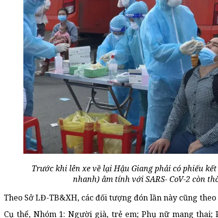
Trước khi lên xe về lại Hậu Giang phải có phiếu kế
nhanh) âm tính với SARS- CoV-2 còn thờ
Theo Sở LĐ-TB&XH, các đối tượng đón lần này cũng theo t
Cụ thể, Nhóm 1: Người già, trẻ em; Phụ nữ mang thai;