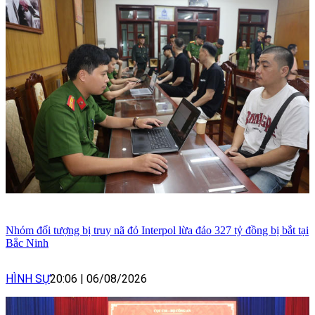
Nhóm đối tượng bị truy nã đỏ Interpol lừa đảo 327 tỷ đồng bị bắt tại
Bắc Ninh
HÌNH SỰ
20:06
|
06/08/2026