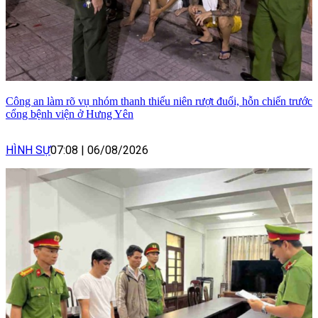
Công an làm rõ vụ nhóm thanh thiếu niên rượt đuổi, hỗn chiến trước
cổng bệnh viện ở Hưng Yên
HÌNH SỰ
07:08
|
06/08/2026