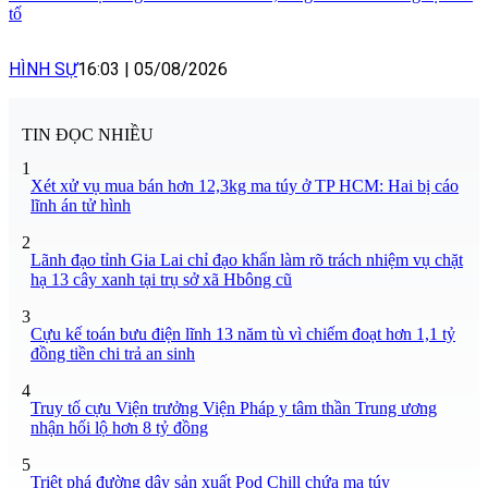
tố
HÌNH SỰ
16:03
|
05/08/2026
TIN ĐỌC NHIỀU
1
Xét xử vụ mua bán hơn 12,3kg ma túy ở TP HCM: Hai bị cáo
lĩnh án tử hình
2
Lãnh đạo tỉnh Gia Lai chỉ đạo khẩn làm rõ trách nhiệm vụ chặt
hạ 13 cây xanh tại trụ sở xã Hbông cũ
3
Cựu kế toán bưu điện lĩnh 13 năm tù vì chiếm đoạt hơn 1,1 tỷ
đồng tiền chi trả an sinh
4
Truy tố cựu Viện trưởng Viện Pháp y tâm thần Trung ương
nhận hối lộ hơn 8 tỷ đồng
5
Triệt phá đường dây sản xuất Pod Chill chứa ma túy