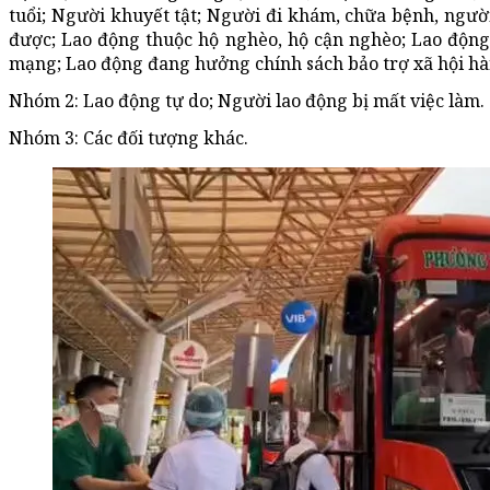
tuổi; Người khuyết tật; Người đi khám, chữa bệnh, người
được; Lao động thuộc hộ nghèo, hộ cận nghèo; Lao động
mạng; Lao động đang hưởng chính sách bảo trợ xã hội hàn
Nhóm 2: Lao động tự do; Người lao động bị mất việc làm.
Nhóm 3: Các đối tượng khác.