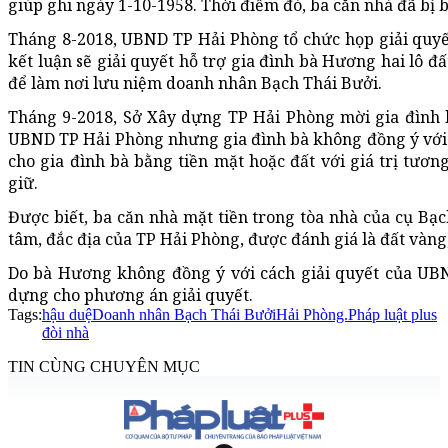
giúp ghi ngày 1-10-1958. Thời điểm đó, ba căn nhà đã bị 
Tháng 8-2018, UBND TP Hải Phòng tổ chức họp giải quyế
kết luận sẽ giải quyết hỗ trợ gia đình bà Hương hai lô đấ
để làm nơi lưu niệm doanh nhân Bạch Thái Bưởi.
Tháng 9-2018, Sở Xây dựng TP Hải Phòng mời gia đình b
UBND TP Hải Phòng nhưng gia đình bà không đồng ý với 
cho gia đình bà bằng tiền mặt hoặc đất với giá trị tươ
giữ.
Được biết, ba căn nhà mặt tiền trong tòa nhà của cụ Bạch
tâm, đắc địa của TP Hải Phòng, được đánh giá là đất vàng,
Do bà Hương không đồng ý với cách giải quyết của UB
dựng cho phương án giải quyết.
Tags:
hậu duệ
Doanh nhân Bạch Thái Bưởi
Hải Phòng.
Pháp luật plus
đòi nhà
TIN CÙNG CHUYÊN MỤC