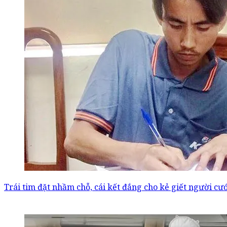
Trái tim đặt nhầm chỗ, cái kết đắng cho kẻ giết người cư