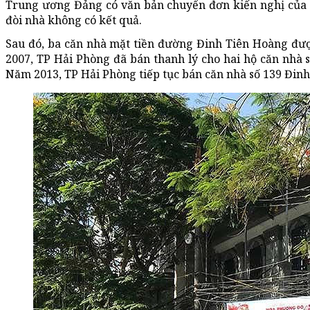
Trung ương Đảng có văn bản chuyển đơn kiến nghị của n
đòi nhà không có kết quả.
Sau đó, ba căn nhà mặt tiền đường Đinh Tiên Hoàng đượ
2007, TP Hải Phòng đã bán thanh lý cho hai hộ căn nhà 
Năm 2013, TP Hải Phòng tiếp tục bán căn nhà số 139 Đinh