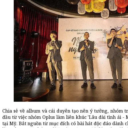
Chia sẻ về album và cái duyên tạo nên ý tưởng, nhóm t
đầu từ việc nhóm Oplus làm liên khúc 'Lâu đài tình ái -
tại Mỹ. Bắt nguồn từ mục đích có bài hát độc đáo dành c