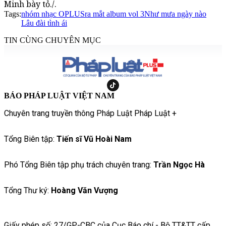
Minh bày tỏ./.
Tags:
nhóm nhạc OPLUS
ra mắt album vol 3
Như mưa ngày nào
Lâu đài tình ái
TIN CÙNG CHUYÊN MỤC
BÁO PHÁP LUẬT VIỆT NAM
Chuyên trang truyền thông Pháp Luật Pháp Luật +
Tổng Biên tập:
Tiến sĩ Vũ Hoài Nam
Phó Tổng Biên tập phụ trách chuyên trang:
Trần Ngọc Hà
Tổng Thư ký:
Hoàng Văn Vượng
Giấy phép số: 27/GP-CBC của Cục Báo chí - Bộ TT&TT cấp