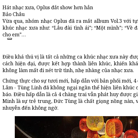
Hát nhạc xưa, Oplus đắt show hơn hẳn
Bảo Châu
Vừa qua, nhóm nhạc Oplus đã ra mắt album Vol.3 với 
khúc nhạc xưa như: “Lâu đài tình ái”; “Một mình”; “Về đâ
cho em”…
Điều khá thú vị là tất cả những ca khúc nhạc xưa này đư
cách hiện đại, được kết hợp thành liên khúc, khiến kh
không làm mất đi nét trữ tình, nhẹ nhàng của nhạc xưa.
Chứng thực cho sự tươi mới, hấp dẫn với bản phối mới, 4
Lâm - Tùng Linh đã không ngại ngần thể hiện liên khúc c
báo. Điều hấp dẫn là cả 4 chàng trai vẫn phát huy được gi
Minh là sự trẻ trung, Đức Tùng là chất giọng nồng nàn, v
nhuyễn đến không ngờ.