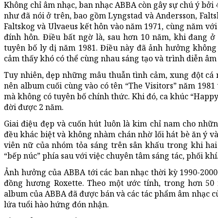
Không chỉ âm nhạc, ban nhạc ABBA còn gây sự chú ý bởi 4
như đã nói ở trên, bao gồm Lyngstad và Andersson, Falts
Faltskog và Ulvaeus kết hôn vào năm 1971, cùng năm với
đính hôn. Điều bất ngờ là, sau hơn 10 năm, khi đang ở
tuyên bố ly dị năm 1981. Điều này đã ảnh hưởng không
cảm thấy khó có thể cùng nhau sáng tạo và trình diễn âm
Tuy nhiên, dẹp những mâu thuẫn tình cảm, xung đột cá 
nên album cuối cùng vào có tên “The Visitors” năm 1981 
mà không có tuyên bố chính thức. Khi đó, ca khúc “Happ
đời được 2 năm.
Giai điệu đẹp và cuốn hút luôn là kim chỉ nam cho nhữ
đều khác biệt và không nhàm chán nhờ lối hát bè ăn ý và 
viên nữ của nhóm tỏa sáng trên sân khấu trong khi hai
“bếp núc” phía sau với việc chuyên tâm sáng tác, phối khí
Ảnh hưởng của ABBA tới các ban nhạc thời kỳ 1990-2000
đồng hương Roxette. Theo một ước tính, trong hơn 50 
album của ABBA đã được bán và các tác phẩm âm nhạc củ
lứa tuổi hào hứng đón nhận.