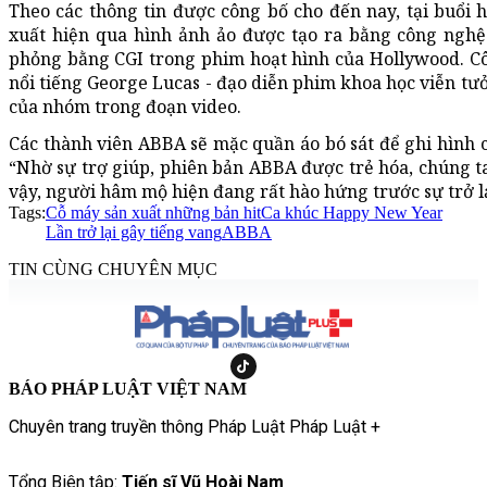
Theo các thông tin được công bố cho đến nay, tại buổi 
xuất hiện qua hình ảnh ảo được tạo ra bằng công nghệ
phỏng bằng CGI trong phim hoạt hình của Hollywood. C
nổi tiếng George Lucas - đạo diễn phim khoa học viễn tưở
của nhóm trong đoạn video.
Các thành viên ABBA sẽ mặc quần áo bó sát để ghi hình c
“Nhờ sự trợ giúp, phiên bản ABBA được trẻ hóa, chúng ta
vậy, người hâm mộ hiện đang rất hào hứng trước sự trở l
Tags:
Cỗ máy sản xuất những bản hit
Ca khúc Happy New Year
Lần trở lại gây tiếng vang
ABBA
TIN CÙNG CHUYÊN MỤC
BÁO PHÁP LUẬT VIỆT NAM
Chuyên trang truyền thông Pháp Luật Pháp Luật +
Tổng Biên tập:
Tiến sĩ Vũ Hoài Nam