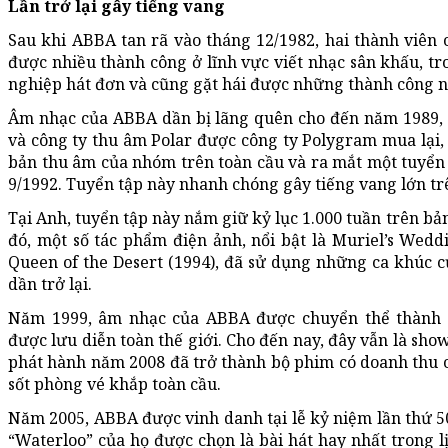
Lần trở lại gây tiếng vang
Sau khi ABBA tan rã vào tháng 12/1982, hai thành viên
được nhiều thành công ở lĩnh vực viết nhạc sân khấu, tr
nghiệp hát đơn và cũng gặt hái được những thành công n
Âm nhạc của ABBA dần bị lãng quên cho đến năm 1989,
và công ty thu âm Polar được công ty Polygram mua lại,
bản thu âm của nhóm trên toàn cầu và ra mắt một tuyển 
9/1992. Tuyển tập này nhanh chóng gây tiếng vang lớn trê
Tại Anh, tuyển tập này nắm giữ kỷ lục 1.000 tuần trên b
đó, một số tác phẩm điện ảnh, nổi bật là Muriel’s Weddi
Queen of the Desert (1994), đã sử dụng những ca khúc 
dần trở lại.
Năm 1999, âm nhạc của ABBA được chuyển thể thành 
được lưu diễn toàn thế giới. Cho đến nay, đây vẫn là sho
phát hành năm 2008 đã trở thành bộ phim có doanh thu 
sốt phòng vé khắp toàn cầu.
Năm 2005, ABBA được vinh danh tại lễ kỷ niệm lần thứ 50
“Waterloo” của họ được chọn là bài hát hay nhất trong l