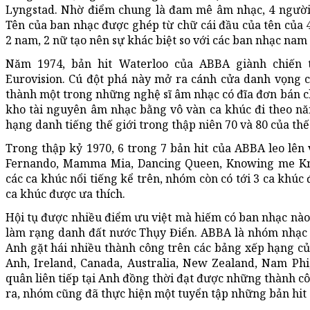
Lyngstad. Nhờ điểm chung là đam mê âm nhạc, 4 người
Tên của ban nhạc được ghép từ chữ cái đầu của tên của 
2 nam, 2 nữ tạo nên sự khác biệt so với các ban nhạc nam 
Năm 1974, bản hit Waterloo của ABBA giành chiến 
Eurovision. Cú đột phá này mở ra cánh cửa danh vọng c
thành một trong những nghệ sĩ âm nhạc có đĩa đơn bán c
kho tài nguyên âm nhạc bằng vô vàn ca khúc đi theo nă
hạng danh tiếng thế giới trong thập niên 70 và 80 của thế
Trong thập kỷ 1970, 6 trong 7 bản hit của ABBA leo lên 
Fernando, Mamma Mia, Dancing Queen, Knowing me Kn
các ca khúc nổi tiếng kể trên, nhóm còn có tới 3 ca khúc
ca khúc được ưa thích.
Hội tụ được nhiều điểm ưu việt mà hiếm có ban nhạc nào l
làm rạng danh đất nước Thụy Điển. ABBA là nhóm nhạc đ
Anh gặt hái nhiều thành công trên các bảng xếp hạng c
Anh, Ireland, Canada, Australia, New Zealand, Nam Phi
quân liên tiếp tại Anh đồng thời đạt được những thành cô
ra, nhóm cũng đã thực hiện một tuyển tập những bản hit