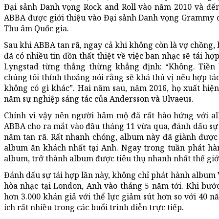
Đại sảnh Danh vọng Rock and Roll vào năm 2010 và đến
ABBA được giới thiệu vào Đại sảnh Danh vọng Grammy c
Thu âm Quốc gia.
Sau khi ABBA tan rã, ngay cả khi không còn là vợ chồng, 
đã có nhiều tin đồn thất thiệt về việc ban nhạc sẽ tái hợ
Lyngstad từng thẳng thừng khẳng định: “Không. Tiền k
chúng tôi thỉnh thoảng nói rằng sẽ khá thú vị nếu hợp tá
không có gì khác”. Hai năm sau, năm 2016, họ xuất hiệ
năm sự nghiệp sáng tác của Andersson và Ulvaeus.
Chính vì vậy nên người hâm mộ đã rất hào hứng với 
ABBA cho ra mắt vào đầu tháng 11 vừa qua, đánh dấu sự 
năm tan rã. Rất nhanh chóng, album này đã giành được 
album ăn khách nhất tại Anh. Ngay trong tuần phát hà
album, trở thành album được tiêu thụ nhanh nhất thế giớ
Đánh dấu sự tái hợp lần này, không chỉ phát hành album 
hòa nhạc tại London, Anh vào tháng 5 năm tới. Khi bước 
hơn 3.000 khán giả với thể lực giảm sút hơn so với 40 n
ích rất nhiều trong các buổi trình diễn trực tiếp.