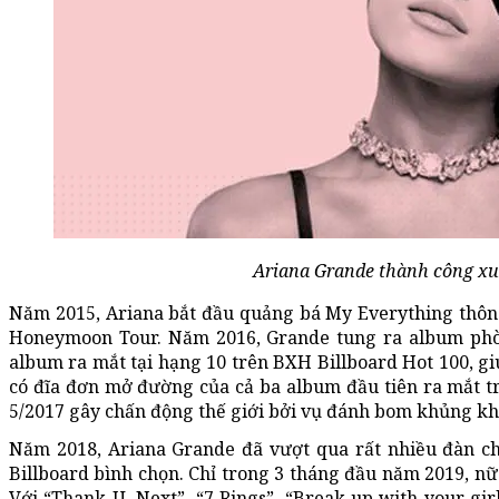
Ariana Grande thành công xu
Năm 2015, Ariana bắt đầu quảng bá My Everything thông 
Honeymoon Tour. Năm 2016, Grande tung ra album phòn
album ra mắt tại hạng 10 trên BXH Billboard Hot 100, gi
có đĩa đơn mở đường của cả ba album đầu tiên ra mắt t
5/2017 gây chấn động thế giới bởi vụ đánh bom khủng kh
Năm 2018, Ariana Grande đã vượt qua rất nhiều đàn ch
Billboard bình chọn. Chỉ trong 3 tháng đầu năm 2019, nữ ca
Với “Thank U, Next”, “7 Rings”, “Break up with your girl