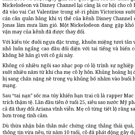
Nickelodeon và Disney Channel lại càng là cơ hội cho cô 
đã vào vai Cat Valentine trong sê-ri phim Victorious su
cán cân quân bằng khi vị thế của kênh Disney Channel
Jonas làm mưa làm gió. Một Nickelodeon đang gặp khó 
vận may của kênh đã được thay đổi.
Với kiểu tóc đuôi ngựa đặc trưng, khuôn miệng tươi tắn 
nhỏ luôn ngẩng cao đầu đối diện với tai tiếng và biến 
không hề hấn gì với cô gái này.
Không có nhiều ngôi sao nhạc pop có lộ trình sự nghiệp k
suốt nhiều năm từ khi cha mẹ cô ly hôn. Khủng hoảng bị đẩ
bị sang chấn nặng nề trong vụ khủng bố nhắm vào buổi hò
mạng.
Sau “tai nạn” sốc ma túy khiến bạn trai cũ là rapper Mac M
trích thậm tệ. Lần đầu tiên ở tuổi 25, siêu sao nước Mỹ p
cả đã thay đổi Ariana vĩnh viễn. Mẹ cô từng tiết lộ rằng s
hơn trong tình cảm.
Dù thừa nhận bản thân mắc chứng căng thẳng thái quá, 
thông tin vừa nêu, từ năm 10 tuổi, cô đã phát động gây d