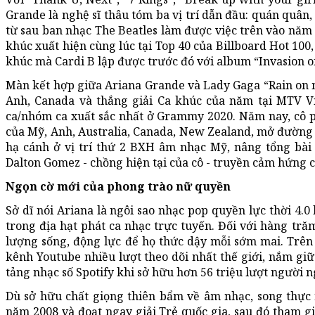
Grande là nghệ sĩ thâu tóm ba vị trí dẫn đầu: quán quân,
từ sau ban nhạc The Beatles làm được việc trên vào năm 1
khúc xuất hiện cùng lúc tại Top 40 của Billboard Hot 100,
khúc mà Cardi B lập được trước đó với album “Invasion o
Màn kết hợp giữa Ariana Grande và Lady Gaga “Rain on m
Anh, Canada và thắng giải Ca khúc của năm tại MTV Vi
ca/nhóm ca xuất sắc nhất ở Grammy 2020. Năm nay, cô ph
của Mỹ, Anh, Australia, Canada, New Zealand, mở đường 
hạ cánh ở vị trí thứ 2 BXH âm nhạc Mỹ, nâng tổng bài h
Dalton Gomez - chồng hiện tại của cô - truyền cảm hứng 
Ngọn cờ mới của phong trào nữ quyền
Sở dĩ nói Ariana là ngôi sao nhạc pop quyền lực thời 4.0
trong địa hạt phát ca nhạc trực tuyến. Đối với hàng tră
lượng sống, động lực để họ thức dậy mỗi sớm mai. Trên 
kênh Youtube nhiều lượt theo dõi nhất thế giới, nắm gi
tảng nhạc số Spotify khi sở hữu hơn 56 triệu lượt người n
Dù sở hữu chất giọng thiên bẩm về âm nhạc, song thực 
năm 2008 và đoạt ngay giải Trẻ quốc gia, sau đó tham g