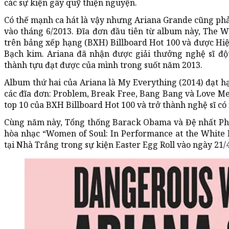
các sự kiện gây quỹ thiện nguyện.
Có thế mạnh ca hát là vậy nhưng Ariana Grande cũng phả
vào tháng 6/2013. Đĩa đơn đầu tiên từ album này, The Wa
trên bảng xếp hạng (BXH) Billboard Hot 100 và được Hi
Bạch kim. Ariana đã nhận được giải thưởng nghệ sĩ độ
thành tựu đạt được của mình trong suốt năm 2013.
Album thứ hai của Ariana là My Everything (2014) đạt hạn
các đĩa đơn: Problem, Break Free, Bang Bang và Love Me 
top 10 của BXH Billboard Hot 100 và trở thành nghệ sĩ có
Cùng năm này, Tổng thống Barack Obama và Đệ nhất Phu
hòa nhạc “Women of Soul: In Performance at the White Ho
tại Nhà Trắng trong sự kiện Easter Egg Roll vào ngày 21/4