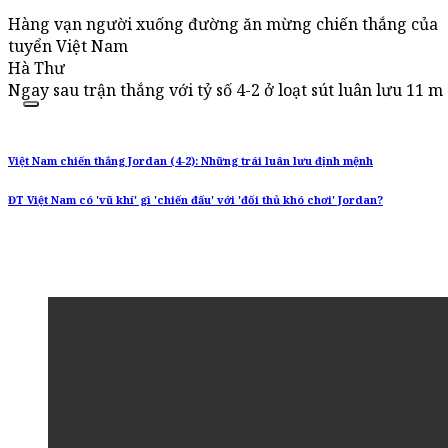
Hàng vạn người xuống đường ăn mừng chiến thắng của
tuyển Việt Nam
Hà Thư
Ngay sau trận thắng với tỷ số 4-2 ở loạt sút luân lưu 1
Việt Nam chiến thắng Jordan (4-2): Những trái luân lưu định mệnh
ĐT Việt Nam có 'vũ khí' gì 'chiến đấu' với 'đối thủ khó chơi' Jordan?