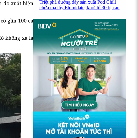
Triệt phá đường dây sản xuất Pod Chill
n do xuất hiện
chứa ma túy Etomidate, khởi tố 30 bị can
 có gần 100 ca
đó không xa là