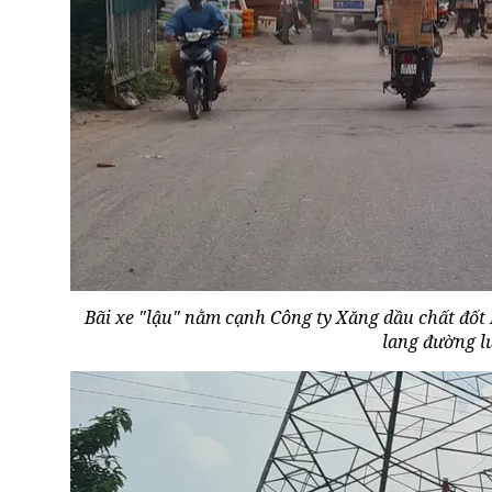
Bãi xe "lậu" nằm cạnh Công ty Xăng dầu chất đốt
lang đường l