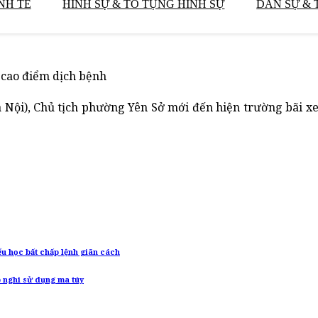
NH TẾ
HÌNH SỰ & TỐ TỤNG HÌNH SỰ
DÂN SỰ & 
 cao điểm dịch bệnh
Nội), Chủ tịch phường Yên Sở mới đến hiện trường bãi xe
ểu học bất chấp lệnh giãn cách
p nghi sử dụng ma túy