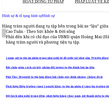
HOẠT ĐỘNG TƯ PHÁP
PHÁP LUẬT VỀ KI
Hình sự & tố tụng hình sự
Hình sự
Hàng trăm người đang tụ tập bên trong bãi xe “lậu” giữa
Cao Tuân - Theo Sức khỏe & Đời sống
Phải đến khi có chỉ đạo của UBND quận Hoàng Mai (Hà 
hàng trăm người và phương tiện tụ tập.
5 nam, nữ tụ tập ăn nhậu trong nhà nghỉ bị đề nghị xử phạt gần 70 triệu đồng
Bất chấp giãn cách xã hội, nhóm đối tượng tụ tập đánh bài ăn tiền
Phú Thọ: 20 người tụ tập hầu đồng bất chấp quy định phòng, chống dịch
Phát hiện Hiệu trưởng cùng 5 người khác tụ tập ăn nhậu ở căng tin trường ti
Đột kích nhà nghỉ trong đêm, phát hiện hàng chục nam, nữ thanh niên tụ tậ