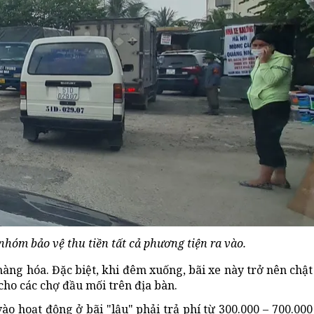
nhóm bảo vệ thu tiền tất cả phương tiện ra vào.
hàng hóa. Đặc biệt, khi đêm xuống, bãi xe này trở nên chật 
cho các chợ đầu mối trên địa bàn.
ào hoạt động ở bãi "lậu" phải trả phí từ 300.000 – 700.00