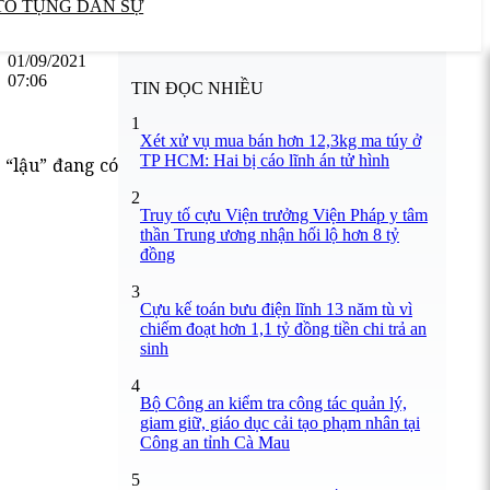
TỐ TỤNG DÂN SỰ
01/09/2021
07:06
TIN ĐỌC NHIỀU
1
Xét xử vụ mua bán hơn 12,3kg ma túy ở
TP HCM: Hai bị cáo lĩnh án tử hình
 “lậu” đang có
2
Truy tố cựu Viện trưởng Viện Pháp y tâm
thần Trung ương nhận hối lộ hơn 8 tỷ
đồng
3
Cựu kế toán bưu điện lĩnh 13 năm tù vì
chiếm đoạt hơn 1,1 tỷ đồng tiền chi trả an
sinh
4
Bộ Công an kiểm tra công tác quản lý,
giam giữ, giáo dục cải tạo phạm nhân tại
Công an tỉnh Cà Mau
5