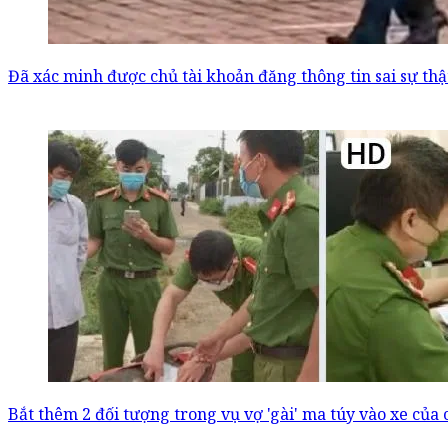
Đã xác minh được chủ tài khoản đăng thông tin sai sự th
Bắt thêm 2 đối tượng trong vụ vợ 'gài' ma túy vào xe của 