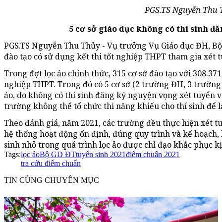
PGS.TS Nguyễn Thu 
5 cơ sở giáo dục không có thí sinh đ
PGS.TS Nguyễn Thu Thủy - Vụ trưởng Vụ Giáo dục ĐH, Bộ 
đào tạo có sử dụng kết thi tốt nghiệp THPT tham gia xét tu
Trong đợt lọc ảo chính thức, 315 cơ sở đào tạo với 308.371
nghiệp THPT. Trong đó có 5 cơ sở (2 trường ĐH, 3 trường
ảo, do không có thí sinh đăng ký nguyện vọng xét tuyển v
trường không thể tổ chức thi năng khiếu cho thí sinh để l
Theo đánh giá, năm 2021, các trường đều thực hiện xét tu
hệ thống hoạt động ổn định, đúng quy trình và kế hoạch, 
sinh nhỏ trong quá trình lọc ảo được chỉ đạo khắc phục k
Tags:
lọc ảo
Bộ GD ĐT
tuyển sinh 2021
điểm chuẩn 2021
tra cứu điểm chuẩn
TIN CÙNG CHUYÊN MỤC