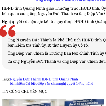
HĐND tỉnh Quảng Ninh giao Thường trực HĐND tỉnh, Ủy 
liên quan cùng ông Nguyễn Đức Thành và ông Diệp Văn Ch
Nghị quyết có hiệu lực kể từ ngày được HĐND tỉnh Quảng
Ông Nguyễn Đức Thành là Phó Chủ tịch HĐND tỉnh Qu
ban Kiểm tra Tỉnh ủy, Bí thư Huyện ủy Cô Tô.
Ông Diệp Văn Chiến là Trưởng Ban Nội chính Tỉnh ủy 
Cả ông Nguyễn Đức Thành và ông Diệp Văn Chiến đều 
Tags:
Nguyễn Đức Thành
HĐND tỉnh Quảng Ninh
bãi nhiệm đại biểu
diệp văn chiến
nghị quyết 14/nq-hđnd
TIN CÙNG CHUYÊN MỤC