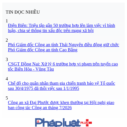
TIN ĐỌC NHIỀU
1
Điện Biên: Triệu tập gần 50 trường hợp lên làm việc vì bình
luận, chia sẻ thông tin xấu độc trên mạng xã hội
2
Phó Giám đốc Công an tỉnh Thái Nguyên điều động giữ chức
Phó Giám đốc Công an tỉnh Cao Bằng
3
CSGT Đồng Nai: Xử lý 6 trường hợp vi phạm trên tuyến cao
tốc Biên Hòa - Vũng Tàu
4
Chế độ cho quân nhân tham gia chiến tranh bảo vệ Tổ quốc
sau 30/4/1975 đã thôi việc sau 1/1/1995
5
Công an xã Đại Phước được khen thưởng tại Hội nghị giao
ban công tác Công an tháng 7/2026