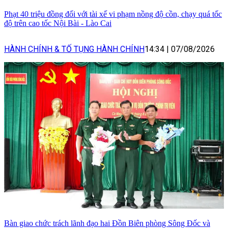
Phạt 40 triệu đồng đối với tài xế vi phạm nồng độ cồn, chạy quá tốc
độ trên cao tốc Nội Bài - Lào Cai
HÀNH CHÍNH & TỐ TỤNG HÀNH CHÍNH
14:34
|
07/08/2026
Bàn giao chức trách lãnh đạo hai Đồn Biên phòng Sông Đốc và