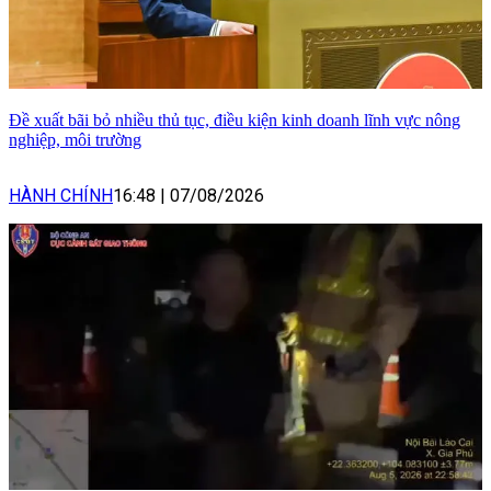
Đề xuất bãi bỏ nhiều thủ tục, điều kiện kinh doanh lĩnh vực nông
nghiệp, môi trường
HÀNH CHÍNH
16:48
|
07/08/2026