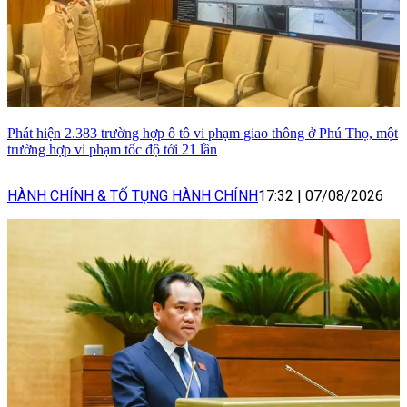
Phát hiện 2.383 trường hợp ô tô vi phạm giao thông ở Phú Thọ, một
trường hợp vi phạm tốc độ tới 21 lần
HÀNH CHÍNH & TỐ TỤNG HÀNH CHÍNH
17:32
|
07/08/2026