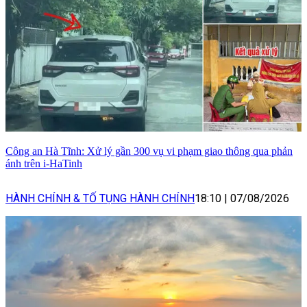
Công an Hà Tĩnh: Xử lý gần 300 vụ vi phạm giao thông qua phản
ánh trên i-HaTinh
HÀNH CHÍNH & TỐ TỤNG HÀNH CHÍNH
18:10
|
07/08/2026