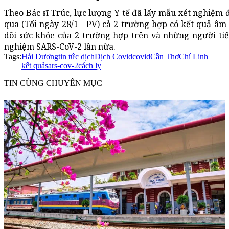
Theo Bác sĩ Trúc, lực lượng Y tế đã lấy mẫu xét nghiệm 
qua (Tối ngày 28/1 - PV) cả 2 trường hợp có kết quả âm 
dõi sức khỏe của 2 trường hợp trên và những người tiếp
nghiệm SARS-CoV-2 lần nữa.
Tags:
Hải Dương
tin tức dịch
Dịch Covid
covid
Cần Thơ
Chí Linh
kết quả
sars-cov-2
cách ly
TIN CÙNG CHUYÊN MỤC