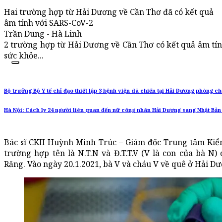
Hai trường hợp từ Hải Dương về Cần Thơ đã có kết quả
âm tính với SARS-CoV-2
Trần Dung - Hà Linh
2 trường hợp từ Hải Dương về Cần Thơ có kết quả âm tín
sức khỏe...
Bộ trưởng Bộ Y tế chỉ đạo thiết lập 3 bệnh viện dã chiến tại Hải Dương phòng 
Hà Nội: Cách ly 24 người liên quan đến nữ công nhân Hải Dương sang Nhật Bả
Bác sĩ CKII Huỳnh Minh Trúc – Giám đốc Trung tâm Kiểm
trường hợp tên là N.T.N và Đ.T.T.V (V là con của bà 
Răng. Vào ngày 20.1.2021, bà V và cháu V về quê ở Hải D