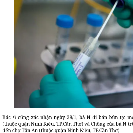
Bác sĩ cũng xác nhận ngày 28/1, bà N đi bán bún tại
(thuộc quận Ninh Kiều, TP.Cần Thơ) và Chông của bà N trên
đến chợ Tân An (thuộc quận Ninh Kiều, TP.Cần Thơ).