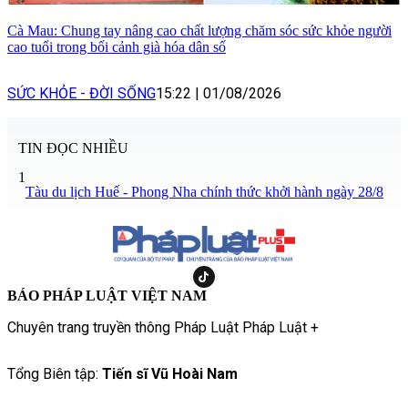
Cà Mau: Chung tay nâng cao chất lượng chăm sóc sức khỏe người
cao tuổi trong bối cảnh già hóa dân số
SỨC KHỎE - ĐỜI SỐNG
15:22
|
01/08/2026
TIN ĐỌC NHIỀU
1
Tàu du lịch Huế - Phong Nha chính thức khởi hành ngày 28/8
BÁO PHÁP LUẬT VIỆT NAM
Chuyên trang truyền thông Pháp Luật Pháp Luật +
Tổng Biên tập:
Tiến sĩ Vũ Hoài Nam