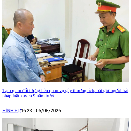
Tạm giam đối tượng liên quan vụ gây thương tích, bắt giữ người trái
pháp luật xảy ra 9 năm trước
HÌNH SỰ
16:23
|
05/08/2026