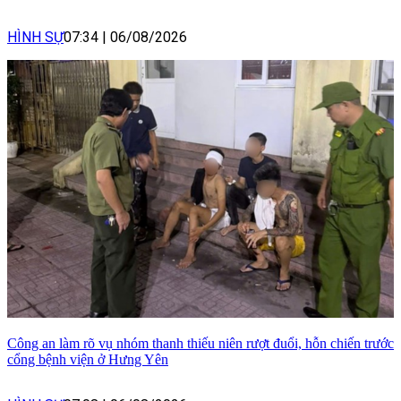
HÌNH SỰ
07:34
|
06/08/2026
Công an làm rõ vụ nhóm thanh thiếu niên rượt đuổi, hỗn chiến trước
cổng bệnh viện ở Hưng Yên