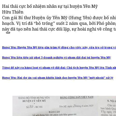
Hai thái cực bổ nhiệm nhân sự tại huyện Yên Mỹ
Hữu Thiên
Con gái Bí thư Huyện ủy Yên Mỹ (Hưng Yên) được bổ nh
hoạch. Vị trí đã “bỏ trống” suốt 2 năm qua, bởi Phó phò
này đã tạo nên hai thái cực đối lập, sự hoài nghi về công 
Hưng Yên: Huyện Yên Mỹ tiêu gần trăm tỷ đồng cho việc xây, sửa trụ sở trong v
Hưng Yên liên tiếp xử phạt 3 doanh nghiệp vi phạm đất đai tại huyện Yên Mỹ
Từng để xảy ra hàng loạt vi phạm về đất đai: Chủ tịch huyện Yên Mỹ lên Tỉnh n
Hưng Yên: Hai dự án sai phạm khiến lãnh đạo huyện Yên Mỹ "mệt nhoài" xử lý