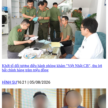
Khởi tố đối tượng điều hành phòng khám "Việt Nhật CB", thu lợi
bất chính hàng trăm triệu đồng
HÌNH SỰ
16:21
|
05/08/2026