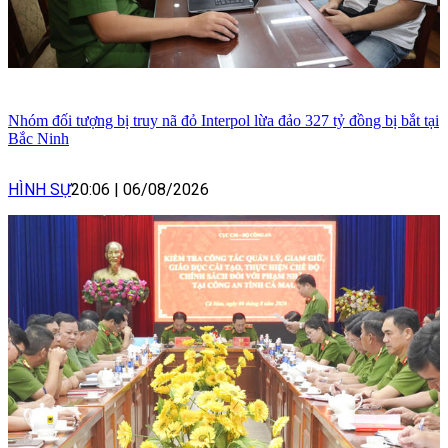
Nhóm đối tượng bị truy nã đỏ Interpol lừa đảo 327 tỷ đồng bị bắt tại
Bắc Ninh
HÌNH SỰ
20:06
|
06/08/2026