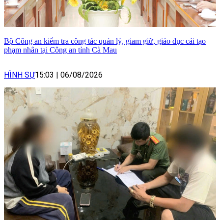
Bộ Công an kiểm tra công tác quản lý, giam giữ, giáo dục cải tạo
phạm nhân tại Công an tỉnh Cà Mau
HÌNH SỰ
15:03
|
06/08/2026