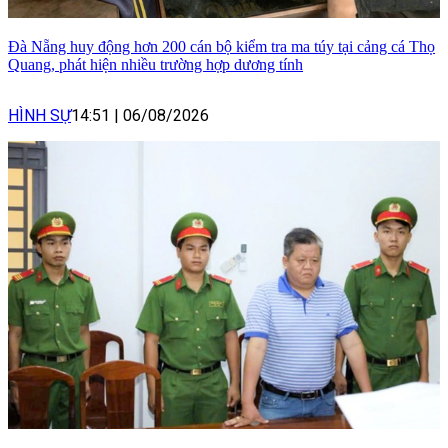
Đà Nẵng huy động hơn 200 cán bộ kiểm tra ma túy tại cảng cá Thọ
Quang, phát hiện nhiều trường hợp dương tính
HÌNH SỰ
14:51
|
06/08/2026