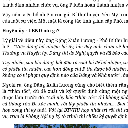
trình đảm nhiệm chức vụ, ông P luôn hoàn thành nhiệm v
Vậy nên, việc bổ nhiệm con gái Bí thư huyện Yên Mỹ tron
của một sự việc. Một mặt là công tác tinh giảm cấp Phó, 
Huyện ủy - UBND nói gì?
Lý giải về điều này, ông Đặng Xuân Lương - Phó Bí thư 
biết:
“Việc dừng bổ nhiệm lại ấy, lúc đấy anh chưa về h
Thường vụ Huyện ủy. Dừng thì do Nghị quyết và đã báo cáo 
Tuy nhiên, sau khi dừng, bắt đầu rà soát lại để bổ nhiệm, s
có phiếu tín nhiệm cao hơn đồng chí P thì được bổ nhiệm 
không có vi phạm quy định nào của Đảng và Nhà nước
”, ô
Ngoài ra, ông Đặng Xuân Lương cũng cho biết thêm rằng
là “thần tốc”, dù đề xuất và ký quyết định cùng một n
được làm trước đó. “
Cái này bảo “thần tốc” thì không phả
cả tháng rồi! Đi xác minh, rồi lấy phiếu tín nhiệm..., Ba
họp xong thì ký thôi. Với lại BTVHU họp nhất trí rồi thì
vụ, trưa là Phòng Nội vụ ký tờ trình thì chiều ký quyết địn