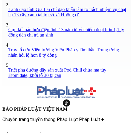
2
Lãnh đạo tỉnh Gia Lai chỉ đạo khẩn làm rõ trách nhiệm vụ chặt
hạ 13 cây xanh tại trụ sở xã Hbông cũ
3
Cựu kế toán bưu điện lĩnh 13 năm tù vì chiếm đoạt hơn 1,1 tỷ
đồng tiền chi trả an sinh
4
Truy tố cựu Viện trưởng Viện Pháp y tâm thần Trung ương
nhận hối lộ hơn 8 tỷ đồng
5
Triệt phá đường dây sản xuất Pod Chill chứa ma túy
Etomidate, khởi tố 30 bị can
BÁO PHÁP LUẬT VIỆT NAM
Chuyên trang truyền thông Pháp Luật Pháp Luật +