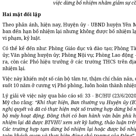
việc dừng bổ nhiệm nhằm giảm sự c
Hai mặt đối lập
Theo phản ánh, hiện nay, Huyện ủy - UBND huyện Yên Mỹ
ban đến hạn bổ nhiệm lại nhưng không được bổ nhiệm lạ
vi phạm, kỷ luật.
Có thể kể đến như: Phòng Giáo dục và đào tạo; Phòng Tà
ủy; Văn phòng huyện ủy; Phòng Nội vụ; Phòng Lao động 
ra, còn các Phó hiệu trưởng ở các trường THCS trên đ
nhiệm lại.
Việc này khiến một số cán bộ tâm tư, thậm chí chán nản, 
suốt 10 năm ở cương vị Phó phòng, luôn hoàn thành nhiệ
Lý giải về việc này qua báo cáo số: 33 - BC/HU (23/6/2
Mỹ cho rằng:
“Khi thực hiện, Ban thường vụ Huyện ủy (B
nghị quyết và đã có thực hiện một số trường hợp dừng bổ 
bộ máy hoạt động. Đồng thời có ban hành văn bản phù hợ
nhiệm lại đã được BTVHU xem xét kỹ lưỡng, thảo luận trê
Các trường hợp tạm dừng bổ nhiệm lại hoặc được bổ nhiệm
toàn khách quan và thực hiện đúng chủ trương của Đảng
”.