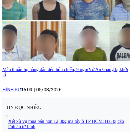
Mâu thuẫn họ hàng dẫn đến hỗn chiến, 9 người ở An Giang bị khởi
tố
HÌNH SỰ
16:03
|
05/08/2026
TIN ĐỌC NHIỀU
1
Xét xử vụ mua bán hơn 12,3kg ma túy ở TP HCM: Hai bị cáo
lĩnh án tử hình