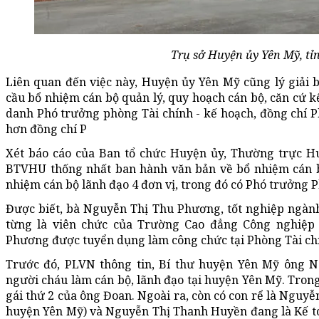
Trụ sở Huyện ủy Yên Mỹ, t
Liên quan đến việc này, Huyện ủy Yên Mỹ cũng lý giải
cầu bổ nhiệm cán bộ quản lý, quy hoạch cán bộ, căn cứ kế
danh Phó trưởng phòng Tài chính - kế hoạch, đồng chí P
hơn đồng chí P
Xét báo cáo của Ban tổ chức Huyện ủy, Thường trực Hu
BTVHU thống nhất ban hành văn bản về bổ nhiệm cán 
nhiệm cán bộ lãnh đạo 4 đơn vị, trong đó có Phó trưởng P
Được biết, bà Nguyễn Thị Thu Phương, tốt nghiệp ngàn
từng là viên chức của Trường Cao đẳng Công nghiệp 
Phương được tuyển dụng làm công chức tại Phòng Tài ch
Trước đó, PLVN thông tin, Bí thư huyện Yên Mỹ ông 
người cháu làm cán bộ, lãnh đạo tại huyện Yên Mỹ. Tron
gái thứ 2 của ông Đoan. Ngoài ra, còn có con rể là Nguy
huyện Yên Mỹ) và Nguyễn Thị Thanh Huyền đang là Kế t