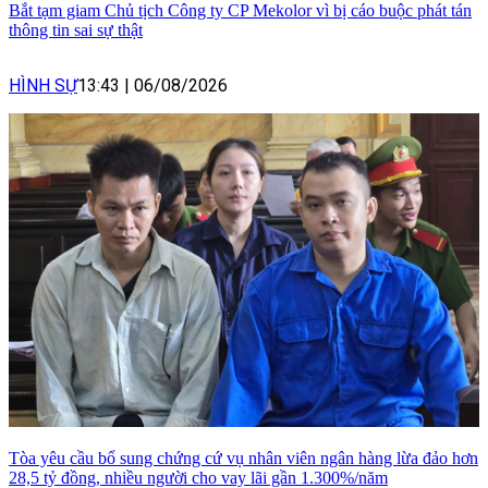
Bắt tạm giam Chủ tịch Công ty CP Mekolor vì bị cáo buộc phát tán
thông tin sai sự thật
HÌNH SỰ
13:43
|
06/08/2026
Tòa yêu cầu bổ sung chứng cứ vụ nhân viên ngân hàng lừa đảo hơn
28,5 tỷ đồng, nhiều người cho vay lãi gần 1.300%/năm