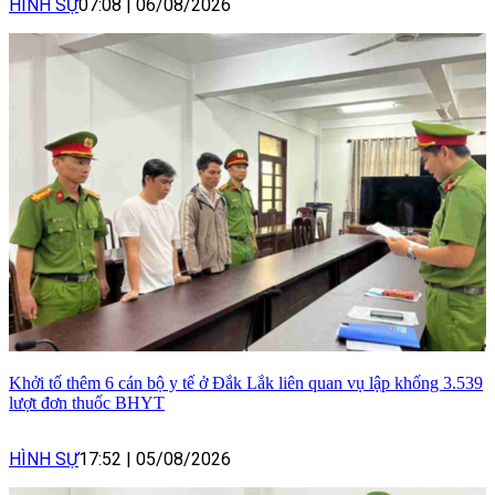
HÌNH SỰ
07:08
|
06/08/2026
Khởi tố thêm 6 cán bộ y tế ở Đắk Lắk liên quan vụ lập khống 3.539
lượt đơn thuốc BHYT
HÌNH SỰ
17:52
|
05/08/2026