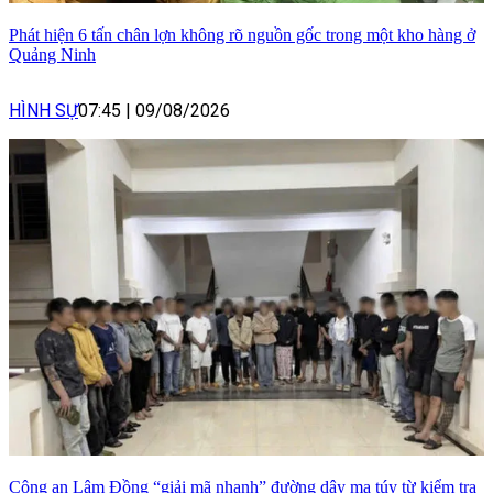
Phát hiện 6 tấn chân lợn không rõ nguồn gốc trong một kho hàng ở
Quảng Ninh
HÌNH SỰ
07:45
|
09/08/2026
Công an Lâm Đồng “giải mã nhanh” đường dây ma túy từ kiểm tra