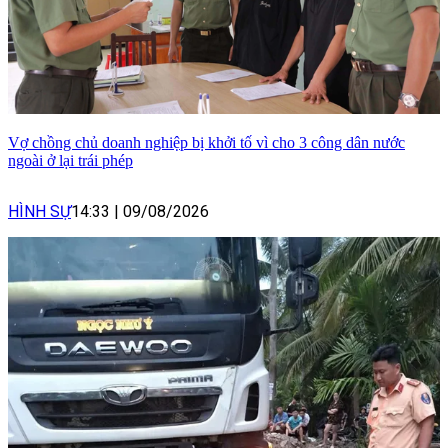
Vợ chồng chủ doanh nghiệp bị khởi tố vì cho 3 công dân nước
ngoài ở lại trái phép
HÌNH SỰ
14:33
|
09/08/2026