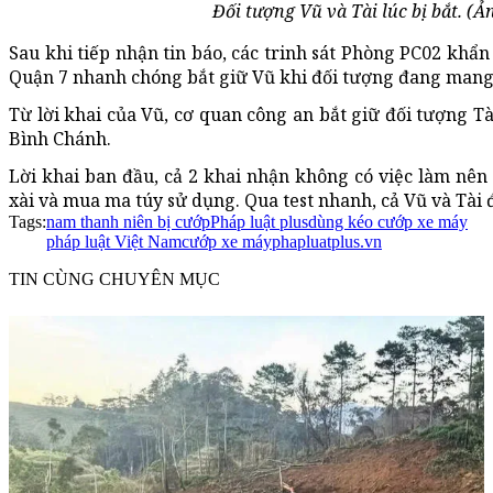
Đối tượng Vũ và Tài lúc bị bắt. (Ả
Sau khi tiếp nhận tin báo, các trinh sát Phòng PC02 khẩ
Quận 7 nhanh chóng bắt giữ Vũ khi đối tượng đang mang x
Từ lời khai của Vũ, cơ quan công an bắt giữ đối tượng T
Bình Chánh.
Lời khai ban đầu, cả 2 khai nhận không có việc làm nên 
xài và mua ma túy sử dụng. Qua test nhanh, cả Vũ và Tài 
Tags:
nam thanh niên bị cướp
Pháp luật plus
dùng kéo cướp xe máy
pháp luật Việt Nam
cướp xe máy
phapluatplus.vn
TIN CÙNG CHUYÊN MỤC