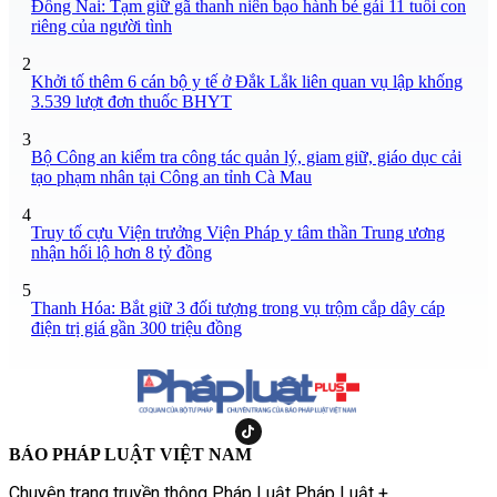
Đồng Nai: Tạm giữ gã thanh niên bạo hành bé gái 11 tuổi con
riêng của người tình
2
Khởi tố thêm 6 cán bộ y tế ở Đắk Lắk liên quan vụ lập khống
3.539 lượt đơn thuốc BHYT
3
Bộ Công an kiểm tra công tác quản lý, giam giữ, giáo dục cải
tạo phạm nhân tại Công an tỉnh Cà Mau
4
Truy tố cựu Viện trưởng Viện Pháp y tâm thần Trung ương
nhận hối lộ hơn 8 tỷ đồng
5
Thanh Hóa: Bắt giữ 3 đối tượng trong vụ trộm cắp dây cáp
điện trị giá gần 300 triệu đồng
BÁO PHÁP LUẬT VIỆT NAM
Chuyên trang truyền thông Pháp Luật Pháp Luật +