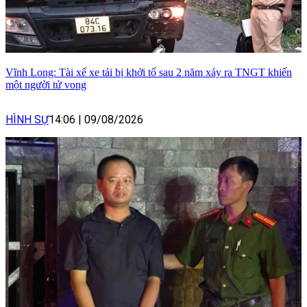
Vĩnh Long: Tài xế xe tải bị khởi tố sau 2 năm xảy ra TNGT khiến
một người tử vong
HÌNH SỰ
14:06
|
09/08/2026