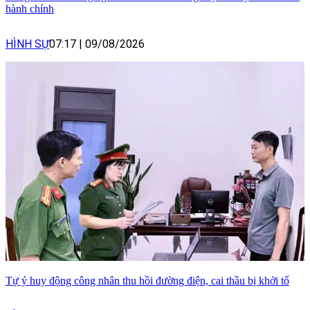
hành chính
HÌNH SỰ
07:17
|
09/08/2026
Tự ý huy động công nhân thu hồi đường điện, cai thầu bị khởi tố