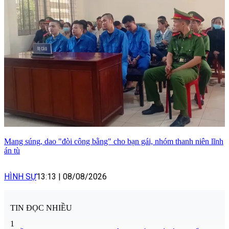
Mang súng, dao "đòi công bằng" cho bạn gái, nhóm thanh niên lĩnh
án tù
HÌNH SỰ
13:13
|
08/08/2026
TIN ĐỌC NHIỀU
1