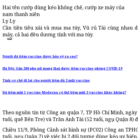
Hai tên cướp dùng kéo khống chế, cướp xe máy của
nam thanh niên
Ly Ly
Cần tiền tiêu xài và mua ma túy, Vũ rủ Tài cùng nhau
máy, cả hai đều dương tính với ma túy.
Người đã tiêm vaccine được bảo vệ ra sao?
Hà Nội: Gần 200 phụ nữ mang thai được tiêm vaccine phòng COVID-19
Tính cơ chế đi lại cho người tiêm đủ 2 mũi vaccine
Đã tiêm mũi 1 vaccine Moderna có thể tiêm mũi 2 vaccine khác không?
Theo nguồn tin từ Công an quận 7, TP Hồ Chí Minh, ngày
tuổi, quê Bến Tre) và Trần Anh Tài (52 tuổi, ngụ Quận 8) đ
Chiều 11/9, Phòng Cảnh sát hình sự (PC02) Công an TPHC
tuổi, ngụ Quận 7) về việc bị 2 đối tượng dùng kéo uy hiếp