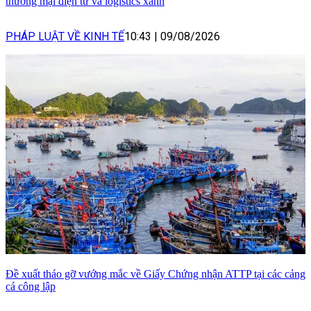
thương mại điện tử và logistics xanh
PHÁP LUẬT VỀ KINH TẾ
10:43
|
09/08/2026
Đề xuất tháo gỡ vướng mắc về Giấy Chứng nhận ATTP tại các cảng
cá công lập