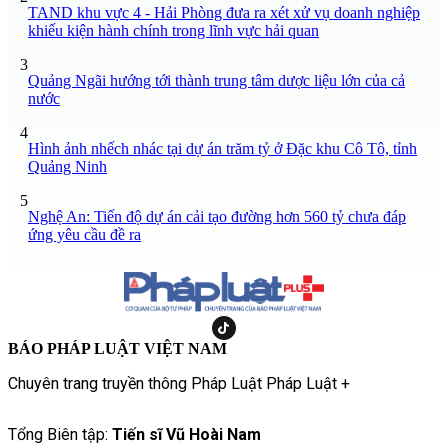
TAND khu vực 4 - Hải Phòng đưa ra xét xử vụ doanh nghiệp
khiếu kiện hành chính trong lĩnh vực hải quan
3
Quảng Ngãi hướng tới thành trung tâm dược liệu lớn của cả
nước
4
Hình ảnh nhếch nhác tại dự án trăm tỷ ở Đặc khu Cô Tô, tỉnh
Quảng Ninh
5
Nghệ An: Tiến độ dự án cải tạo đường hơn 560 tỷ chưa đáp
ứng yêu cầu đề ra
BÁO PHÁP LUẬT VIỆT NAM
Chuyên trang truyền thông Pháp Luật Pháp Luật +
Tổng Biên tập:
Tiến sĩ Vũ Hoài Nam