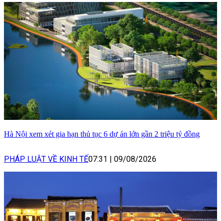
Hà Nội xem xét gia hạn thủ tục 6 dự án lớn gần 2 triệu tỷ đồng
PHÁP LUẬT VỀ KINH TẾ
07:31
|
09/08/2026