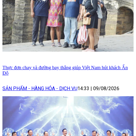
Thực đơn chay và đường bay thẳng giúp Việt Nam hút khách Ấn
Độ
SẢN PHẨM - HÀNG HÓA - DỊCH VỤ
14:33
|
09/08/2026