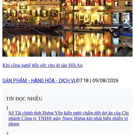
Khi công nghệ tiếp sức cho di sản Hội An
SẢN PHẨM - HÀNG HÓA - DỊCH VỤ
07:18
|
09/08/2026
TIN ĐỌC NHIỀU
1
Sở Tài chính tỉnh Hưng Yên kiến nghị chấm dứt dự án của Chi
nhánh Công ty TNHH giày Ngọc Hưng khi phát hiện nhiều vi
phạm
2