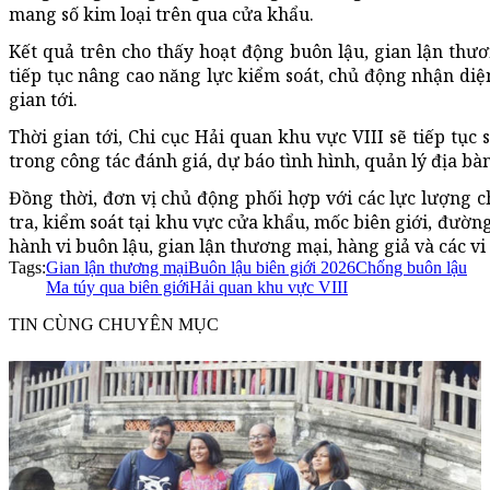
mang số kim loại trên qua cửa khẩu.
Kết quả trên cho thấy hoạt động buôn lậu, gian lận thươ
tiếp tục nâng cao năng lực kiểm soát, chủ động nhận diện
gian tới.
Thời gian tới, Chi cục Hải quan khu vực VIII sẽ tiếp tục
trong công tác đánh giá, dự báo tình hình, quản lý địa bàn
Đồng thời, đơn vị chủ động phối hợp với các lực lượng c
tra, kiểm soát tại khu vực cửa khẩu, mốc biên giới, đườn
hành vi buôn lậu, gian lận thương mại, hàng giả và các v
Tags:
Gian lận thương mại
Buôn lậu biên giới 2026
Chống buôn lậu
Ma túy qua biên giới
Hải quan khu vực VIII
TIN CÙNG CHUYÊN MỤC