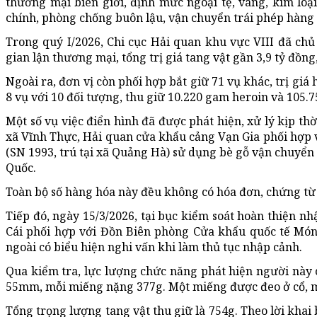
thương mại biên giới, định mức ngoại tệ, vàng, kim lo
chính, phòng chống buôn lậu, vận chuyển trái phép hàng 
Trong quý I/2026, Chi cục Hải quan khu vực VIII đã chủ 
gian lận thương mại, tổng trị giá tang vật gần 3,9 tỷ đồn
Ngoài ra, đơn vị còn phối hợp bắt giữ 71 vụ khác, trị giá
8 vụ với 10 đối tượng, thu giữ 10.220 gam heroin và 105.
Một số vụ việc điển hình đã được phát hiện, xử lý kịp thờ
xã Vĩnh Thực, Hải quan cửa khẩu cảng Vạn Gia phối hợp
(SN 1993, trú tại xã Quảng Hà) sử dụng bè gỗ vận chuyển 
Quốc.
Toàn bộ số hàng hóa này đều không có hóa đơn, chứng t
Tiếp đó, ngày 15/3/2026, tại bục kiểm soát hoàn thiện 
Cái phối hợp với Đồn Biên phòng Cửa khẩu quốc tế Món
ngoài có biểu hiện nghi vấn khi làm thủ tục nhập cảnh.
Qua kiểm tra, lực lượng chức năng phát hiện người này 
55mm, mỗi miếng nặng 377g. Một miếng được đeo ở cổ, mi
Tổng trọng lượng tang vật thu giữ là 754g. Theo lời khai