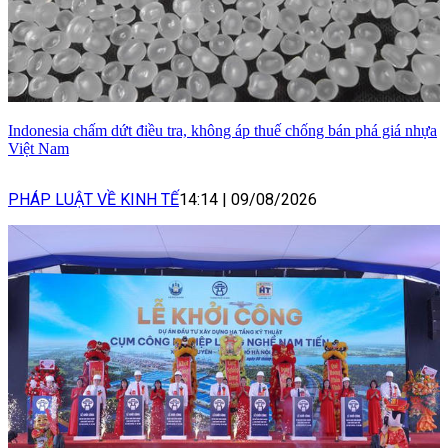
Indonesia chấm dứt điều tra, không áp thuế chống bán phá giá nhựa
Việt Nam
PHÁP LUẬT VỀ KINH TẾ
14:14
|
09/08/2026