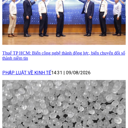
Thuế TP HCM: Biến công nghệ thành động lực, biến chuyển đổi số
thành niềm tin
PHÁP LUẬT VỀ KINH TẾ
14:31
|
09/08/2026