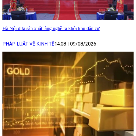
Hà Nội đưa sản xuất làng nghề ra khỏi khu dân cư
PHÁP LUẬT VỀ KINH TẾ
14:08
|
09/08/2026