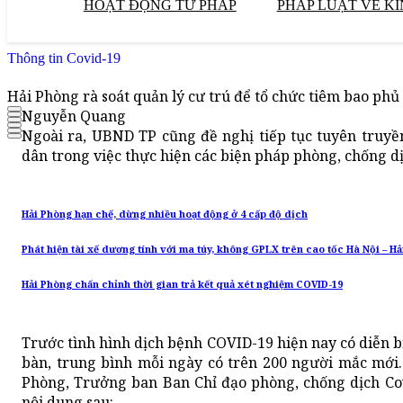
HOẠT ĐỘNG TƯ PHÁP
PHÁP LUẬT VỀ KI
Thông tin Covid-19
Hải Phòng rà soát quản lý cư trú để tổ chức tiêm bao phủ
Nguyễn Quang
Ngoài ra, UBND TP cũng đề nghị tiếp tục tuyên truyề
dân trong việc thực hiện các biện pháp phòng, chống dị
Hải Phòng hạn chế, dừng nhiều hoạt động ở 4 cấp độ dịch
Phát hiện tài xế dương tính với ma túy, không GPLX trên cao tốc Hà Nội – H
Hải Phòng chấn chỉnh thời gian trả kết quả xét nghiệm COVID-19
Trước tình hình dịch bệnh COVID-19 hiện nay có diễn b
bàn, trung bình mỗi ngày có trên 200 người mắc mới
Phòng, Trưởng ban Ban Chỉ đạo phòng, chống dịch Cov
nội dung sau: