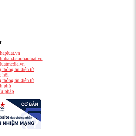
T
hapluat.vn
hnhan.baophapluat.vn
luatmedia.vn
 thông tin điện tử
 hội
 thông tin điện tử
h phủ
ư pháp