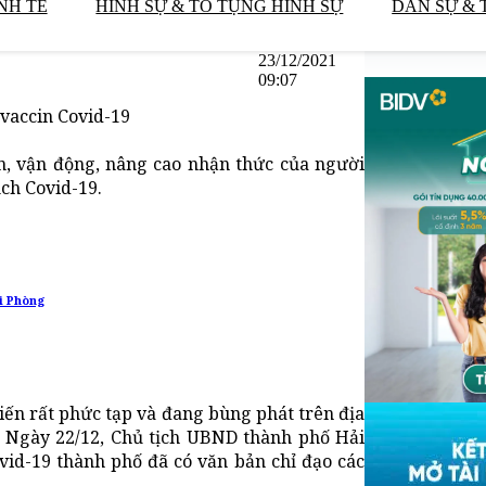
NH TẾ
HÌNH SỰ & TỐ TỤNG HÌNH SỰ
DÂN SỰ & 
23/12/2021
09:07
 vaccin Covid-19
n, vận động, nâng cao nhận thức của người
ch Covid-19.
ải Phòng
iến rất phức tạp và đang bùng phát trên địa
. Ngày 22/12, Chủ tịch UBND thành phố Hải
id-19 thành phố đã có văn bản chỉ đạo các