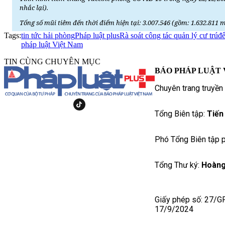
nhắc lại).
Tổng số mũi tiêm đến thời điểm hiện tại: 3.007.546 (gồm: 1.632.811 m
Tags:
tin tức hải phòng
Pháp luật plus
Rà soát công tác quản lý cư trú
pháp luật Việt Nam
TIN CÙNG CHUYÊN MỤC
BÁO PHÁP LUẬT 
Chuyên trang truyền
Tổng Biên tập:
Tiến
Phó Tổng Biên tập p
Tổng Thư ký:
Hoàng
Giấy phép số: 27/G
17/9/2024