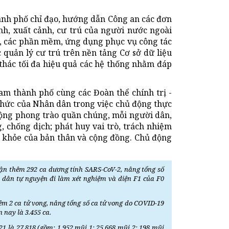
nh phố chỉ đạo, hướng dẫn Công an các đơn
ảnh, xuất cảnh, cư trú của người nước ngoài
nh, các phần mềm, ứng dụng phục vụ công tác
c quản lý cư trú trên nền tảng Cơ sở dữ liệu
 thác tối đa hiệu quả các hệ thống nhằm đáp
.
m thành phố cùng các Đoàn thể chính trị -
 thức của Nhân dân trong việc chủ động thực
động phong trào quần chúng, mỗi người dân,
, chống dịch; phát huy vai trò, trách nhiệm
c khỏe của bản thân và cộng đồng. Chủ động
hận thêm 292 ca dương tính SARS-CoV-2, nâng tổng số
à dân tự nguyện đi làm xét nghiệm và diện F1 của F0
êm 2 ca tử vong, nâng tổng số ca tử vong do COVID-19
n nay là 3.455 ca.
1 là 27.818 (gồm: 1.952 mũi 1; 25.668 mũi 2; 198 mũi