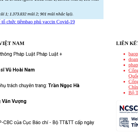
ũi 1; 1.373.832 mũi 2; 901 mũi nhắc lại).
để tổ chức tiêmbao phủ vaccin Covid-19
VIỆT NAM
LIÊN KẾ
 thông Pháp Luật Pháp Luật +
baop
doan
phap
 sĩ Vũ Hoài Nam
Cổng
Quốc
Cổng
hụ trách chuyên trang:
Trần Ngọc Hà
Chín
Bộ T
 Văn Vượng
P-CBC của Cục Báo chí - Bộ TT&TT cấp ngày