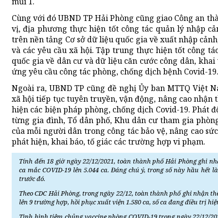
mũi 1.
Cùng với đó UBND TP Hải Phòng cũng giao Công an thà
vị, địa phương thực hiện tốt công tác quản lý nhập c
trên nền tảng Cơ sở dữ liệu quốc gia về xuất nhập cả
và các yêu cầu xã hội. Tập trung thực hiện tốt công tá
quốc gia về dân cư và dữ liệu căn cước công dân, khai
ứng yêu cầu công tác phòng, chống dịch bệnh Covid-19
Ngoài ra, UBND TP cũng đề nghị Ủy ban MTTQ Việt Na
xã hội tiếp tục tuyên truyền, vận động, nâng cao nhận
hiện các biện pháp phòng, chống dịch Covid-19. Phát 
từng gia đình, Tổ dân phố, Khu dân cư tham gia phòng
của mỗi người dân trong công tác bảo vệ, nâng cao sứ
phát hiện, khai báo, tố giác các trường hợp vi phạm.
Tính đến 18 giờ ngày 22/12/2021, toàn thành phố Hải Phòng ghi n
ca mắc COVID-19 lên 5.044 ca. Đáng chú ý, trong số này hầu hết l
trước đó.
Theo CDC Hải Phòng, trong ngày 22/12, toàn thành phố ghi nhận th
lên 9 trường hợp, hồi phục xuất viện 1.580 ca, số ca đang điều trị hiệ
Tình hình tiêm chủng vaccine phòng COVID-19 trong ngày 22/12/202