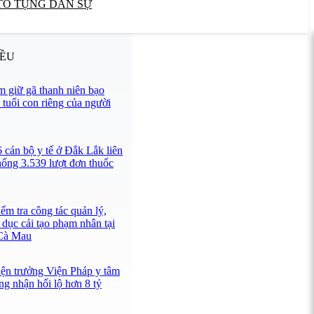
TỐ TỤNG DÂN SỰ
IỀU
 giữ gã thanh niên bạo
 tuổi con riêng của người
 cán bộ y tế ở Đắk Lắk liên
hống 3.539 lượt đơn thuốc
ểm tra công tác quản lý,
 dục cải tạo phạm nhân tại
 Cà Mau
iện trưởng Viện Pháp y tâm
ng nhận hối lộ hơn 8 tỷ