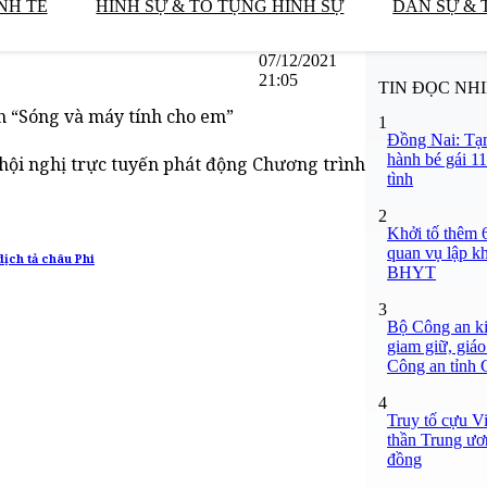
NH TẾ
HÌNH SỰ & TỐ TỤNG HÌNH SỰ
DÂN SỰ & 
07/12/2021
21:05
TIN ĐỌC NH
h “Sóng và máy tính cho em”
1
Đồng Nai: Tạm
hành bé gái 11
 hội nghị trực tuyến phát động Chương trình
tình
2
Khởi tố thêm 6
quan vụ lập k
ịch tả châu Phi
BHYT
3
Bộ Công an ki
giam giữ, giáo
Công an tỉnh
4
Truy tố cựu V
thần Trung ươ
đồng