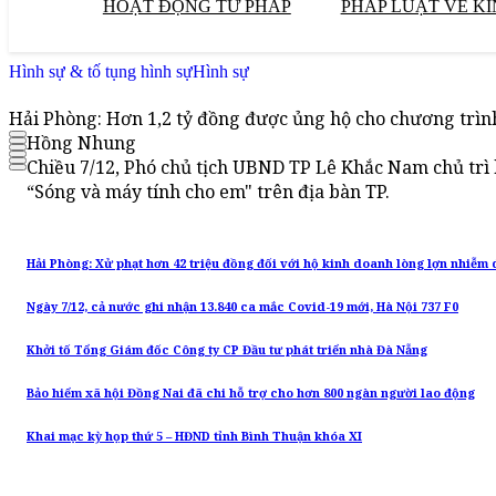
HOẠT ĐỘNG TƯ PHÁP
PHÁP LUẬT VỀ KI
Hình sự & tố tụng hình sự
Hình sự
Hải Phòng: Hơn 1,2 tỷ đồng được ủng hộ cho chương trìn
Hồng Nhung
Chiều 7/12, Phó chủ tịch UBND TP Lê Khắc Nam chủ trì
“Sóng và máy tính cho em" trên địa bàn TP.
Hải Phòng: Xử phạt hơn 42 triệu đồng đối với hộ kinh doanh lòng lợn nhiễm d
Ngày 7/12, cả nước ghi nhận 13.840 ca mắc Covid-19 mới, Hà Nội 737 F0
Khởi tố Tổng Giám đốc Công ty CP Đầu tư phát triển nhà Đà Nẵng
Bảo hiểm xã hội Đồng Nai đã chi hỗ trợ cho hơn 800 ngàn người lao động
Khai mạc kỳ họp thứ 5 – HĐND tỉnh Bình Thuận khóa XI