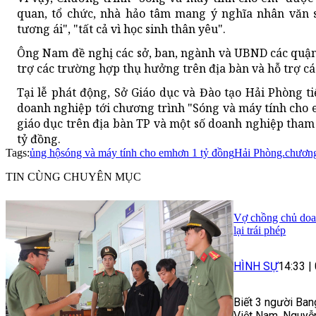
quan, tổ chức, nhà hảo tâm mang ý nghĩa nhân văn s
tương ái", "tất cả vì học sinh thân yêu".
Ông Nam đề nghị các sở, ban, ngành và UBND các quận
trợ các trường hợp thụ hưởng trên địa bàn và hỗ trợ c
Tại lễ phát động, Sở Giáo dục và Đào tạo Hải Phòng t
doanh nghiệp tới chương trình "Sóng và máy tính cho e
giáo dục trên địa bàn TP và một số doanh nghiệp tham 
tỷ đồng.
Tags:
ủng hộ
sóng và máy tính cho em
hơn 1 tỷ đồng
Hải Phòng.
chương
TIN CÙNG CHUYÊN MỤC
Vợ chồng chủ doan
lại trái phép
HÌNH SỰ
14:33
|
Biết 3 người Ban
Việt Nam, Nguyễn