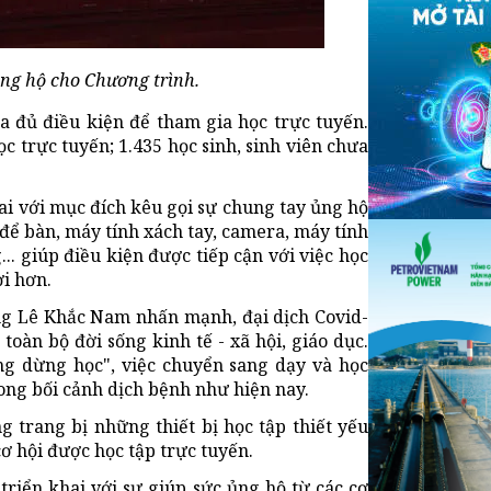
ủng hộ cho Chương trình.
a đủ điều kiện để tham gia học trực tuyến.
ọc trực tuyến; 1.435 học sinh, sinh viên chưa
ai với mục đích kêu gọi sự chung tay ủng hộ
 để bàn, máy tính xách tay, camera, máy tính
... giúp điều kiện được tiếp cận với việc học
i hơn.
òng Lê Khắc Nam nhấn mạnh, đại dịch Covid-
àn bộ đời sống kinh tế - xã hội, giáo dục.
 dừng học", việc chuyển sang dạy và học
rong bối cảnh dịch bệnh như hiện nay.
g trang bị những thiết bị học tập thiết yếu
ơ hội được học tập trực tuyến.
triển khai với sự giúp sức ủng hộ từ các cơ