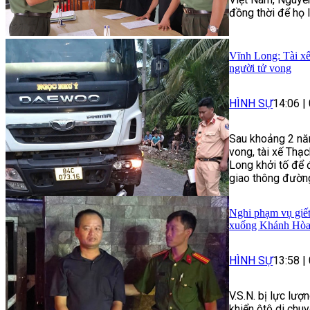
đồng thời để họ 
Vĩnh Long: Tài xế
người tử vong
HÌNH SỰ
14:06
|
Sau khoảng 2 năm
vong, tài xế Thạ
Long khởi tố để 
giao thông đườn
Nghi phạm vụ giết
xuống Khánh Hò
HÌNH SỰ
13:58
|
V.S.N. bị lực lượ
khiển ôtô di chu