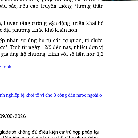
âu sắc, nêu cao truyền thống “tương thân
, huyện tăng cường vận động, triển khai hỗ
ác địa phương khác khó khăn hơn.
iếp nhận sự ủng hộ từ các cơ quan, tổ chức,
m". Tính từ ngày 12/9 đến nay, nhiều đơn vị
gia ủng hộ chương trình với số tiền hơn 1,2
 trình
h nghiệp bị khởi tố vì cho 3 công dân nước ngoài ở
09/08/2026
gladesh không đủ điều kiện cư trú hợp pháp tại
 Văn Huy và vợ vẫn bố trí chỗ ở tại nhà xưởng,