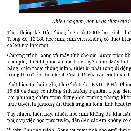
Nhiều cơ quan, đơn vị đã tham gia 
Theo thống kê, Hải Phòng hiện có 13.615 học sinh chư
Trong đó, 12.180 học sinh, sinh viên không có thiết bị h
có kết nối internet.
Chương trình "Sóng và máy tính cho em" được triển kh
kinh phí, thiết bị phục vụ học trực tuyến như: Máy tính
bảng, điện thoại thông minh, thiết bị phát sóng di động
trong thời điểm dịch bệnh Covid-19 của các em thuận lợ
Phát biểu tại hội nghị, Phó Chủ tịch UBND TP Hải Ph
19 đã và đang có những ảnh hưởng nghiêm trọng đến to
Với phương châm “tạm dừng đến trường nhưng không
trực tuyến là phương án thích ứng an toàn, linh hoạt t
Tuy nhiên, hiện nay, nhiều học sinh không đủ khả năn
phục vụ việc học trực tuyến, dẫn đến các em không có c
Vì vậy, Chương trình "Sóng và máy tính cho em" được 