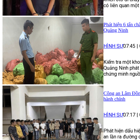
có liên quan một 
Phát hiện 6 tấn c
Quảng Ninh
HÌNH SỰ
07:45
|
Kiểm tra một kho
Quảng Ninh phát 
chứng minh nguồn
Công an Lâm Đồng
hành chính
HÌNH SỰ
07:17
|
Phát hiện dấu hi
an lần ra đường 