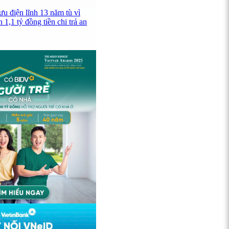
u điện lĩnh 13 năm tù vì
 1,1 tỷ đồng tiền chi trả an