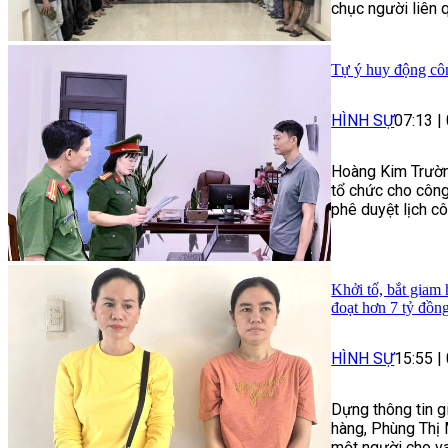
chục người liên q
Tự ý huy động côn
HÌNH SỰ
07:13
|
Hoàng Kim Trường 
tổ chức cho công
phê duyệt lịch c
Khởi tố, bắt giam
đoạt hơn 7 tỷ đồn
HÌNH SỰ
15:55
|
Dựng thông tin g
hàng, Phùng Thị 
một người cho va