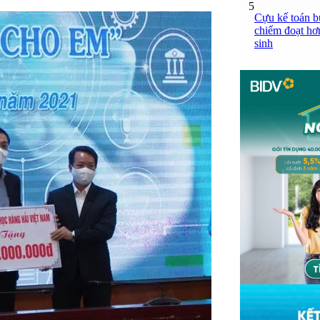
5
Cựu kế toán bư
chiếm đoạt hơn
sinh