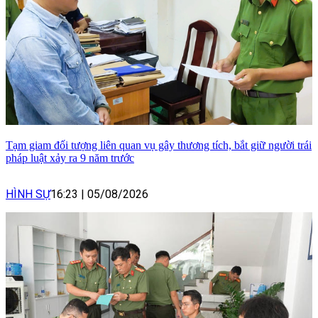
Tạm giam đối tượng liên quan vụ gây thương tích, bắt giữ người trái
pháp luật xảy ra 9 năm trước
HÌNH SỰ
16:23
|
05/08/2026