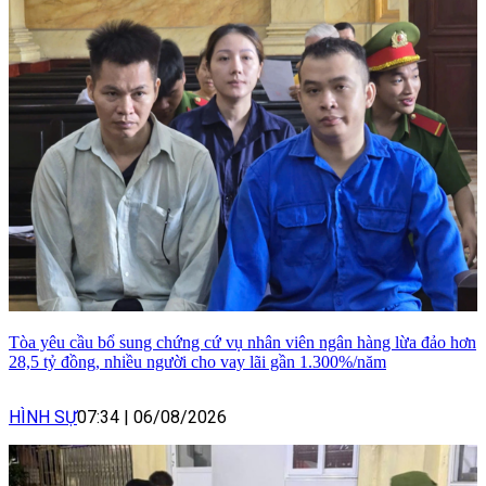
Tòa yêu cầu bổ sung chứng cứ vụ nhân viên ngân hàng lừa đảo hơn
28,5 tỷ đồng, nhiều người cho vay lãi gần 1.300%/năm
HÌNH SỰ
07:34
|
06/08/2026