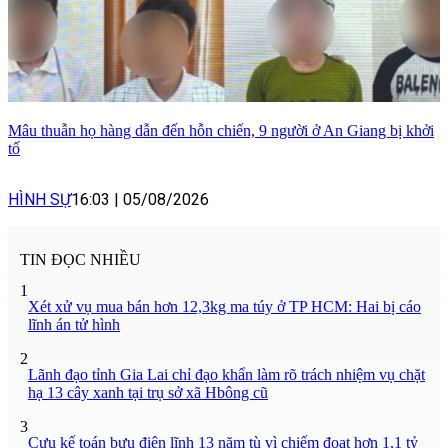
Mâu thuẫn họ hàng dẫn đến hỗn chiến, 9 người ở An Giang bị khởi
tố
HÌNH SỰ
16:03
|
05/08/2026
TIN ĐỌC NHIỀU
1
Xét xử vụ mua bán hơn 12,3kg ma túy ở TP HCM: Hai bị cáo
lĩnh án tử hình
2
Lãnh đạo tỉnh Gia Lai chỉ đạo khẩn làm rõ trách nhiệm vụ chặt
hạ 13 cây xanh tại trụ sở xã Hbông cũ
3
Cựu kế toán bưu điện lĩnh 13 năm tù vì chiếm đoạt hơn 1,1 tỷ