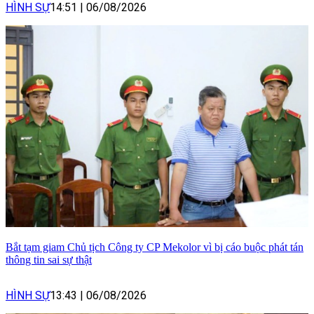
HÌNH SỰ
14:51
|
06/08/2026
Bắt tạm giam Chủ tịch Công ty CP Mekolor vì bị cáo buộc phát tán
thông tin sai sự thật
HÌNH SỰ
13:43
|
06/08/2026