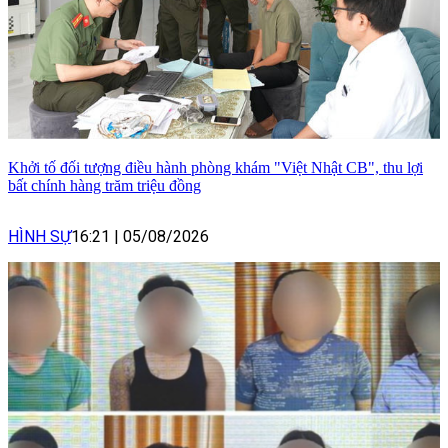
Khởi tố đối tượng điều hành phòng khám "Việt Nhật CB", thu lợi
bất chính hàng trăm triệu đồng
HÌNH SỰ
16:21
|
05/08/2026