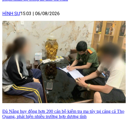
HÌNH SỰ
15:03
|
06/08/2026
Đà Nẵng huy động hơn 200 cán bộ kiểm tra ma túy tại cảng cá Thọ
Quang, phát hiện nhiều trường hợp dương tính