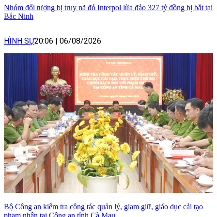
Nhóm đối tượng bị truy nã đỏ Interpol lừa đảo 327 tỷ đồng bị bắt tại
Bắc Ninh
HÌNH SỰ
20:06
|
06/08/2026
Bộ Công an kiểm tra công tác quản lý, giam giữ, giáo dục cải tạo
phạm nhân tại Công an tỉnh Cà Mau