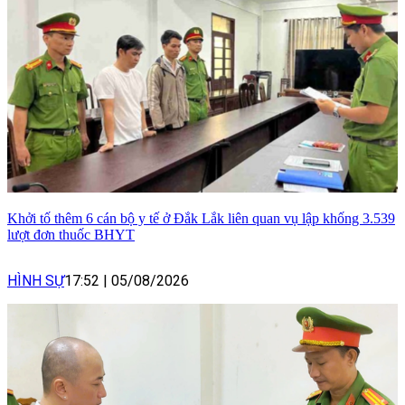
Khởi tố thêm 6 cán bộ y tế ở Đắk Lắk liên quan vụ lập khống 3.539
lượt đơn thuốc BHYT
HÌNH SỰ
17:52
|
05/08/2026