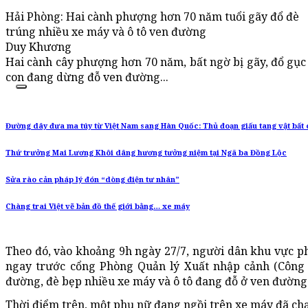
Hải Phòng: Hai cành phượng hơn 70 năm tuổi gãy đổ đè
trúng nhiều xe máy và ô tô ven đường
Duy Khương
Hai cành cây phượng hơn 70 năm, bất ngờ bị gãy, đổ gục
con đang dừng đỗ ven đường...
Đường dây đưa ma túy từ Việt Nam sang Hàn Quốc: Thủ đoạn giấu tang vật bất 
Thứ trưởng Mai Lương Khôi dâng hương tưởng niệm tại Ngã ba Đồng Lộc
Sửa rào cản pháp lý đón “dòng điện tư nhân”
Chàng trai Việt vẽ bản đồ thế giới bằng… xe máy
Theo đó, vào khoảng 9h ngày 27/7, người dân khu vực p
ngay trước cổng Phòng Quản lý Xuất nhập cảnh (Công 
đường, đè bẹp nhiều xe máy và ô tô đang đỗ ở ven đường
Thời điểm trên, một phụ nữ đang ngồi trên xe máy đã chạ