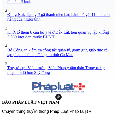
lĩnh án tử hình
2
Đồng Nai: Tạm giữ gã thanh niên bạo hành bé gái 11 tuổi con
riêng của người tình
3
Khởi tố thêm 6 cán bộ y tế ở Đắk Lắk liên quan vụ lập khống
3.539 lượt đơn thuốc BHYT
4
Bộ Công an kiểm tra công tác quản lý, giam giữ, giáo dục cải
tạo phạm nhân tại Công an tỉnh Cà Mau
5
Truy tố cựu Viện trưởng Viện Pháp y tâm thần Trung ương
nhận hối lộ hơn 8 tỷ đồng
BÁO PHÁP LUẬT VIỆT NAM
Chuyên trang truyền thông Pháp Luật Pháp Luật +