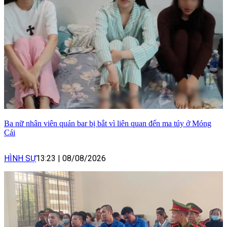
Ba nữ nhân viên quán bar bị bắt vì liên quan đến ma túy ở Móng
Cái
HÌNH SỰ
13:23
|
08/08/2026