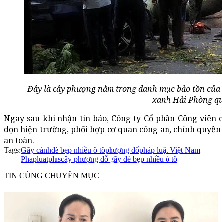
Đây là cây phượng nằm trong danh mục bảo tồn của 
xanh Hải Phòng qu
Ngay sau khi nhận tin báo, Công ty Cổ phần Công viên 
dọn hiện trường, phối hợp cơ quan công an, chính quyền
an toàn.
Tags:
Gãy cánh
đè bẹp nhiều ô tô
phượng đổ
pháp luật Việt Nam
Phapluatplus
cây phượng đỗ gãy đè bẹp nhiều ô tô
TIN CÙNG CHUYÊN MỤC