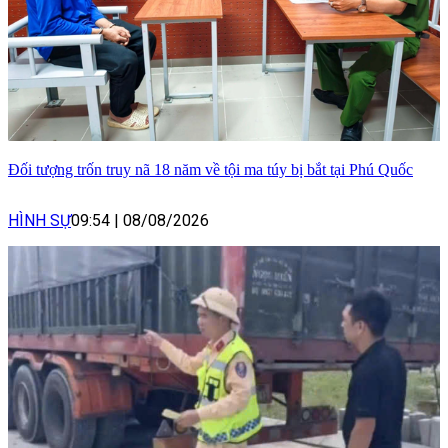
Đối tượng trốn truy nã 18 năm về tội ma túy bị bắt tại Phú Quốc
HÌNH SỰ
09:54
|
08/08/2026