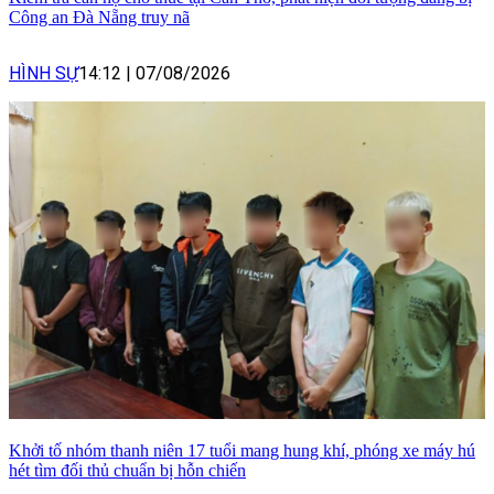
Công an Đà Nẵng truy nã
HÌNH SỰ
14:12
|
07/08/2026
Khởi tố nhóm thanh niên 17 tuổi mang hung khí, phóng xe máy hú
hét tìm đối thủ chuẩn bị hỗn chiến