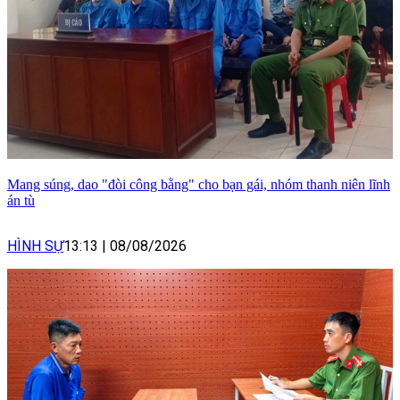
Mang súng, dao "đòi công bằng" cho bạn gái, nhóm thanh niên lĩnh
án tù
HÌNH SỰ
13:13
|
08/08/2026