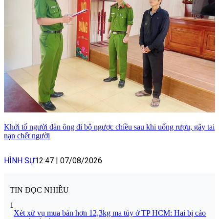
Khởi tố người đàn ông đi bộ ngược chiều sau khi uống rượu, gây tai
nạn chết người
HÌNH SỰ
12:47
|
07/08/2026
TIN ĐỌC NHIỀU
1
Xét xử vụ mua bán hơn 12,3kg ma túy ở TP HCM: Hai bị cáo