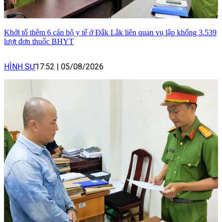
Khởi tố thêm 6 cán bộ y tế ở Đắk Lắk liên quan vụ lập khống 3.539
lượt đơn thuốc BHYT
HÌNH SỰ
17:52
|
05/08/2026