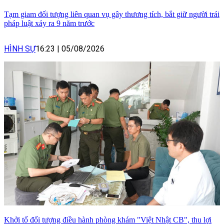
Tạm giam đối tượng liên quan vụ gây thương tích, bắt giữ người trái
pháp luật xảy ra 9 năm trước
HÌNH SỰ
16:23
|
05/08/2026
Khởi tố đối tượng điều hành phòng khám "Việt Nhật CB", thu lợi