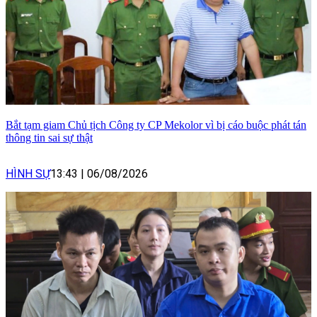
Bắt tạm giam Chủ tịch Công ty CP Mekolor vì bị cáo buộc phát tán
thông tin sai sự thật
HÌNH SỰ
13:43
|
06/08/2026