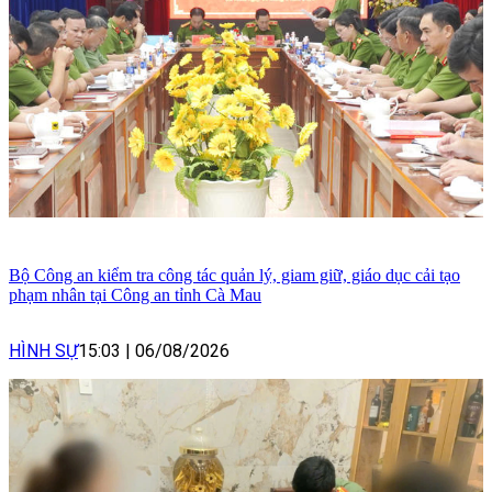
Bộ Công an kiểm tra công tác quản lý, giam giữ, giáo dục cải tạo
phạm nhân tại Công an tỉnh Cà Mau
HÌNH SỰ
15:03
|
06/08/2026