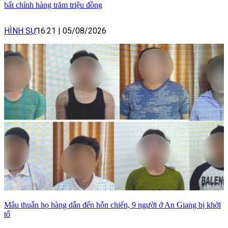
bất chính hàng trăm triệu đồng
HÌNH SỰ
16:21
|
05/08/2026
Mâu thuẫn họ hàng dẫn đến hỗn chiến, 9 người ở An Giang bị khởi
tố