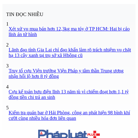
TIN ĐỌC NHIỀU
1
Xét xử vụ mua bán hơn 12,3kg ma túy ở TP HCM: Hai bị cáo
lĩnh án tử hình
2
Lãnh đạo tỉnh Gia Lai chỉ đạo khẩn làm rõ trách nhiệm vụ chặt
hạ 13 cây xanh tại trụ sở xã Hbông cũ
3
Truy tố cựu Viện trưởng Viện Pháp y tâm thần Trung ương
nhận hối lộ hơn 8 tỷ đồng
4
Cựu kế toán bưu điện lĩnh 13 năm tù vì chiếm đoạt hơn 1,1 tỷ
đồng tiền chi trả an sinh
5
Kiểm tra quán bar ở Hải Phòng, công an phát hiện 98 bình khí
cười cùng nhiều hóa đơn liên quan