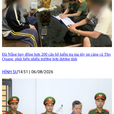
Đà Nẵng huy động hơn 200 cán bộ kiểm tra ma túy tại cảng cá Thọ
Quang, phát hiện nhiều trường hợp dương tính
HÌNH SỰ
14:51
|
06/08/2026