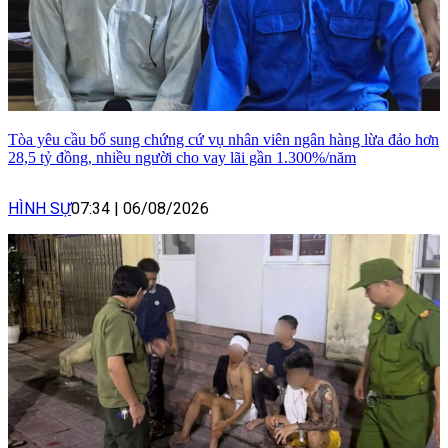
Tòa yêu cầu bổ sung chứng cứ vụ nhân viên ngân hàng lừa đảo hơn
28,5 tỷ đồng, nhiều người cho vay lãi gần 1.300%/năm
HÌNH SỰ
07:34
|
06/08/2026