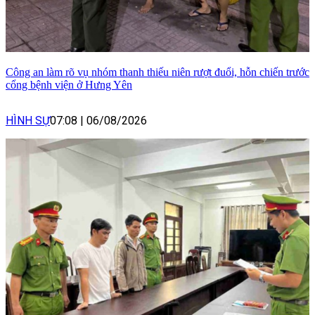
Công an làm rõ vụ nhóm thanh thiếu niên rượt đuổi, hỗn chiến trước
cổng bệnh viện ở Hưng Yên
HÌNH SỰ
07:08
|
06/08/2026