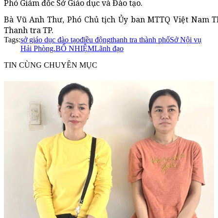
Phó Giám đốc Sở Giáo dục và Đào tạo.
Bà Vũ Anh Thư, Phó Chủ tịch Ủy ban MTTQ Việt Nam T
Thanh tra TP.
Tags:
sở giáo dục đào tạo
điều động
thanh tra thành phố
Sở Nội vụ
Hải Phòng.
BỔ NHIỆM
Lãnh đạo
TIN CÙNG CHUYÊN MỤC