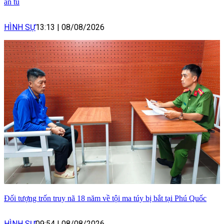
án tù
HÌNH SỰ
13:13
|
08/08/2026
Đối tượng trốn truy nã 18 năm về tội ma túy bị bắt tại Phú Quốc
HÌNH SỰ
09:54
|
08/08/2026