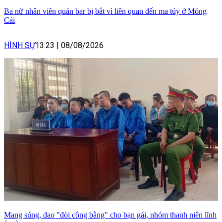
Ba nữ nhân viên quán bar bị bắt vì liên quan đến ma túy ở Móng
Cái
HÌNH SỰ
13:23
|
08/08/2026
Mang súng, dao "đòi công bằng" cho bạn gái, nhóm thanh niên lĩnh