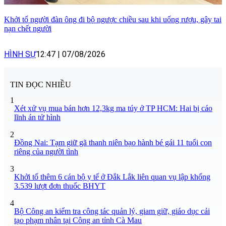
Khởi tố người đàn ông đi bộ ngược chiều sau khi uống rượu, gây tai
nạn chết người
HÌNH SỰ
12:47
|
07/08/2026
TIN ĐỌC NHIỀU
1
Xét xử vụ mua bán hơn 12,3kg ma túy ở TP HCM: Hai bị cáo
lĩnh án tử hình
2
Đồng Nai: Tạm giữ gã thanh niên bạo hành bé gái 11 tuổi con
riêng của người tình
3
Khởi tố thêm 6 cán bộ y tế ở Đắk Lắk liên quan vụ lập khống
3.539 lượt đơn thuốc BHYT
4
Bộ Công an kiểm tra công tác quản lý, giam giữ, giáo dục cải
tạo phạm nhân tại Công an tỉnh Cà Mau