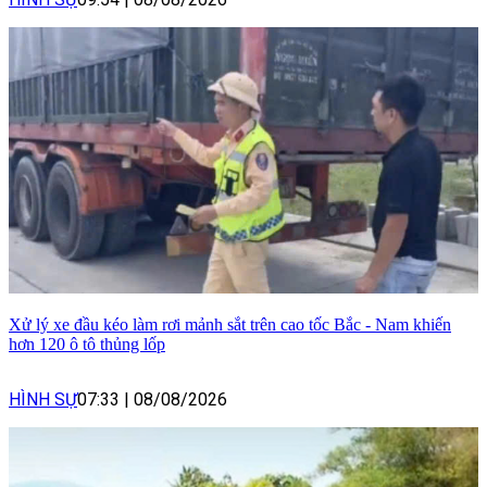
Xử lý xe đầu kéo làm rơi mảnh sắt trên cao tốc Bắc - Nam khiến
hơn 120 ô tô thủng lốp
HÌNH SỰ
07:33
|
08/08/2026