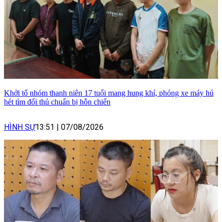
Khởi tố nhóm thanh niên 17 tuổi mang hung khí, phóng xe máy hú
hét tìm đối thủ chuẩn bị hỗn chiến
HÌNH SỰ
13:51
|
07/08/2026