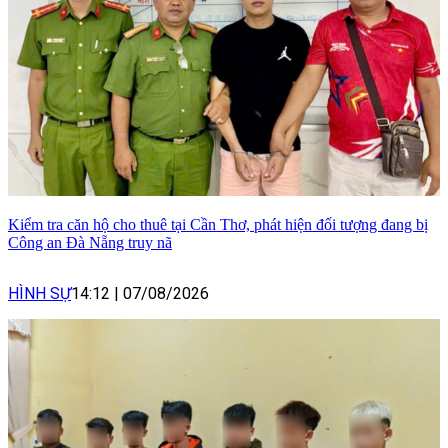
Kiểm tra căn hộ cho thuê tại Cần Thơ, phát hiện đối tượng đang bị
Công an Đà Nẵng truy nã
HÌNH SỰ
14:12
|
07/08/2026