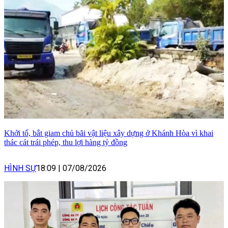
Khởi tố, bắt giam chủ bãi vật liệu xây dựng ở Khánh Hòa vì khai
thác cát trái phép, thu lợi hàng tỷ đồng
HÌNH SỰ
18:09
|
07/08/2026