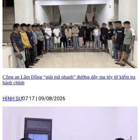
Công an Lâm Đồng “giải mã nhanh” đường dây ma túy từ kiểm tra
hành chính
HÌNH SỰ
07:17
|
09/08/2026