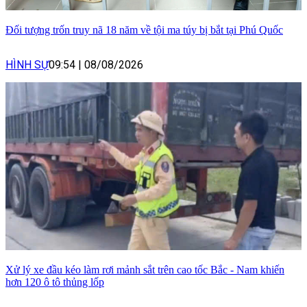
Đối tượng trốn truy nã 18 năm về tội ma túy bị bắt tại Phú Quốc
HÌNH SỰ
09:54
|
08/08/2026
Xử lý xe đầu kéo làm rơi mảnh sắt trên cao tốc Bắc - Nam khiến
hơn 120 ô tô thủng lốp