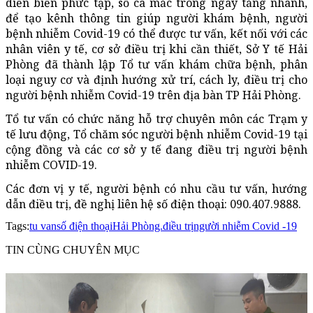
diễn biến phức tạp, số ca mắc trong ngày tăng nhanh,
để tạo kênh thông tin giúp người khám bệnh, người
bệnh nhiễm Covid-19 có thể được tư vấn, kết nối với các
nhân viên y tế, cơ sở điều trị khi cần thiết, Sở Y tế Hải
Phòng đã thành lập Tổ tư vấn khám chữa bệnh, phân
loại nguy cơ và định hướng xử trí, cách ly, điều trị cho
người bệnh nhiễm Covid-19 trên địa bàn TP Hải Phòng.
Tổ tư vấn có chức năng hỗ trợ chuyên môn các Trạm y
tế lưu động, Tổ chăm sóc người bệnh nhiễm Covid-19 tại
cộng đồng và các cơ sở y tế đang điều trị người bệnh
nhiễm COVID-19.
Các đơn vị y tế, người bệnh có nhu cầu tư vấn, hướng
dẫn điều trị, đề nghị liên hệ số điện thoại: 090.407.9888.
Tags:
tu van
số điện thoại
Hải Phòng.
điều trị
người nhiễm Covid -19
TIN CÙNG CHUYÊN MỤC