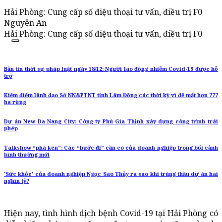
Hải Phòng: Cung cấp số điệu thoại tư vấn, điều trị F0
Nguyên An
Hải Phòng: Cung cấp số điệu thoại tư vấn, điều trị F0
Bản tin thời sự pháp luật ngày 18/12: Người lao động nhiễm Covid-19 được hỗ
trợ
Kiểm điểm lãnh đạo Sở NN&PTNT tỉnh Lâm Đồng các thời kỳ vì để mất hơn 777
ha rừng
Dự án New Da Nang City: Công ty Phú Gia Thịnh xây dựng công trình trái
phép
Talkshow “phá kén”: Các “bước đi” cần có của doanh nghiệp trong bối cảnh
bình thường mới
'Sức khỏe' của doanh nghiệp Ngọc Sao Thủy ra sao khi trúng thầu dự án hai
nghìn tỷ?
Hiện nay, tình hình dịch bệnh Covid-19 tại Hải Phòng có