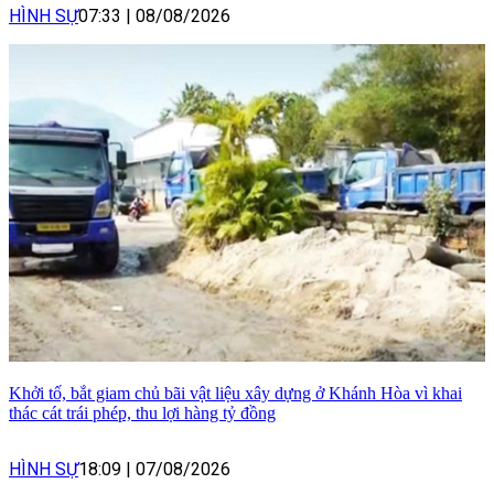
HÌNH SỰ
07:33
|
08/08/2026
Khởi tố, bắt giam chủ bãi vật liệu xây dựng ở Khánh Hòa vì khai
thác cát trái phép, thu lợi hàng tỷ đồng
HÌNH SỰ
18:09
|
07/08/2026