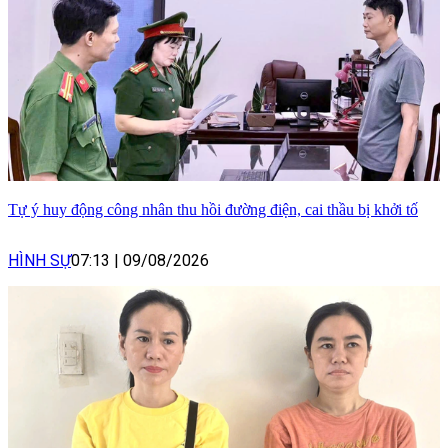
Tự ý huy động công nhân thu hồi đường điện, cai thầu bị khởi tố
HÌNH SỰ
07:13
|
09/08/2026