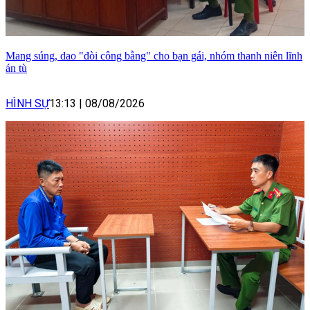
Mang súng, dao "đòi công bằng" cho bạn gái, nhóm thanh niên lĩnh
án tù
HÌNH SỰ
13:13
|
08/08/2026