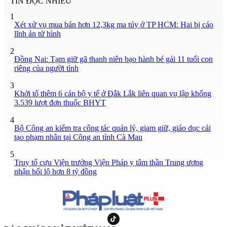
TIN ĐỌC NHIỀU
1
Xét xử vụ mua bán hơn 12,3kg ma túy ở TP HCM: Hai bị cáo
lĩnh án tử hình
2
Đồng Nai: Tạm giữ gã thanh niên bạo hành bé gái 11 tuổi con
riêng của người tình
3
Khởi tố thêm 6 cán bộ y tế ở Đắk Lắk liên quan vụ lập khống
3.539 lượt đơn thuốc BHYT
4
Bộ Công an kiểm tra công tác quản lý, giam giữ, giáo dục cải
tạo phạm nhân tại Công an tỉnh Cà Mau
5
Truy tố cựu Viện trưởng Viện Pháp y tâm thần Trung ương
nhận hối lộ hơn 8 tỷ đồng