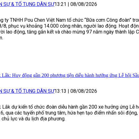
N SỰ & TỐ TỤNG DÂN SỰ
13:21
|
08/08/2026
g ty TNHH Pou Chen Việt Nam tổ chức “Bữa cơm Công đoàn” tron
8/8, phục vụ khoảng 14.000 công nhân, người lao động. Hoạt độn
ời lao động, tăng gắn kết và chào mừng 97 năm ngày thành lập 
m.
 Lắk: Huy động gần 200 phương tiện diễu hành hưởng ứng Lễ hội Sầu
N SỰ & TỐ TỤNG DÂN SỰ
13:13
|
08/08/2026
 Lắk dự kiến tổ chức đoàn diễu hành gần 200 xe hưởng ứng Lễ h
6, qua các tuyến phố trung tâm, hứa hẹn tạo điểm nhấn sôi động
 chủ lực và du lịch địa phương.