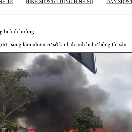
NH TẾ
HÌNH SỰ & TỐ TỤNG HÌNH SỰ
DÂN SỰ & 
ng bị ảnh hưởng
ười, song làm nhiều cơ sở kinh doanh bị hư hỏng tài sản.