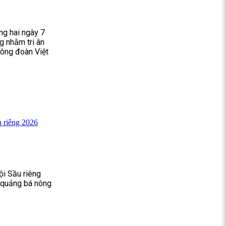
g hai ngày 7
g nhằm tri ân
Công đoàn Việt
 riêng 2026
ội Sầu riêng
, quảng bá nông