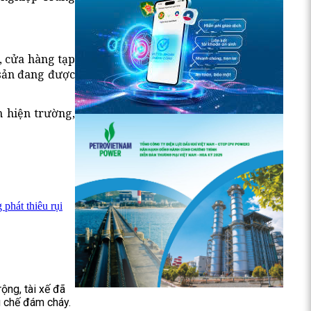
, cửa hàng tạp
 sản đang được
 hiện trường,
phát thiêu rụi
ộng, tài xế đã
g chế đám cháy.