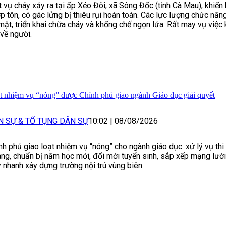
 vụ cháy xảy ra tại ấp Xẻo Đôi, xã Sông Đốc (tỉnh Cà Mau), khiến
ợp tôn, có gác lửng bị thiêu rụi hoàn toàn. Các lực lượng chức nă
mặt, triển khai chữa cháy và khống chế ngọn lửa. Rất may vụ việc 
 về người.
t nhiệm vụ “nóng” được Chính phủ giao ngành Giáo dục giải quyết
N SỰ & TỐ TỤNG DÂN SỰ
10:02
|
08/08/2026
nh phủ giao loạt nhiệm vụ “nóng” cho ngành giáo dục: xử lý vụ t
ng, chuẩn bị năm học mới, đổi mới tuyển sinh, sắp xếp mạng lưới
 nhanh xây dựng trường nội trú vùng biên.