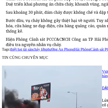
Duệ triển khai phương án chữa cháy, khoanh vùng, ngă
Sau khoảng 30 phút, đám cháy được khống chế và dập t
Bước đầu, vụ cháy không gây thiệt hại về người. Tuy 
hóa, cửa hàng xe đạp điện, cửa hàng quảng cáo, quán s
thống kê.
Hiện Phòng Cảnh sát PCCC&CNCH Công an TP Hải Phòn
điều tra nguyên nhân vụ cháy.
Tags:
thiệt hại tài sản
cháy lớn
phường An Phong
Hải Phòng
Cảnh sát
TIN CÙNG CHUYÊN MỤC
Vid
hàn
DÂ
Lửa
cố 