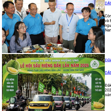
DÂ
Côn
và 
ngư
Na
Đắk
DÂ
Đắk
202
sản