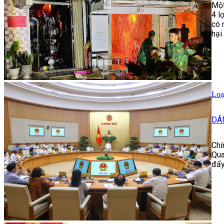
Một
4 l
có 
hại
Loạ
DÂ
Chí
Qua
đẩy