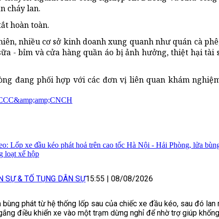
n cháy lan.
ắt hoàn toàn.
nhiên, nhiều cơ sở kinh doanh xung quanh như quán cà phê
ữa - bỉm và cửa hàng quần áo bị ảnh hưởng, thiệt hại tài
g đang phối hợp với các đơn vị liên quan khám nghiệm
 PCCC&amp;amp;CNCH
eo: Lốp xe đầu kéo phát hoả trên cao tốc Hà Nội - Hải Phòng, lửa bùng 
g loạt xế hộp
N SỰ & TỐ TỤNG DÂN SỰ
15:55
|
08/08/2026
 bùng phát từ hệ thống lốp sau của chiếc xe đầu kéo, sau đó lan r
gắng điều khiển xe vào một trạm dừng nghỉ để nhờ trợ giúp khốn