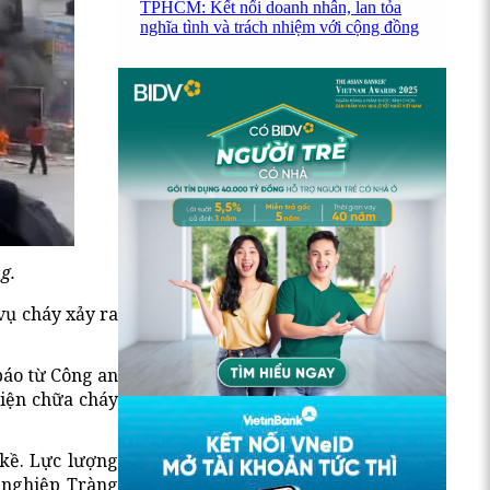
TPHCM: Kết nối doanh nhân, lan tỏa
nghĩa tình và trách nhiệm với cộng đồng
g.
vụ cháy xảy ra
báo từ Công an
tiện chữa cháy
 kề. Lực lượng
 nghiệp Tràng