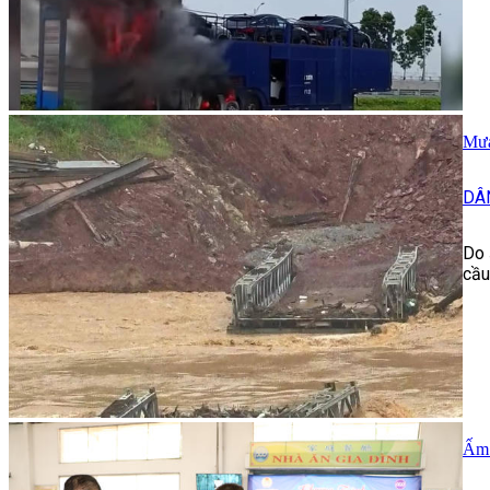
Mưa
DÂ
Do 
cầu
Ấm 