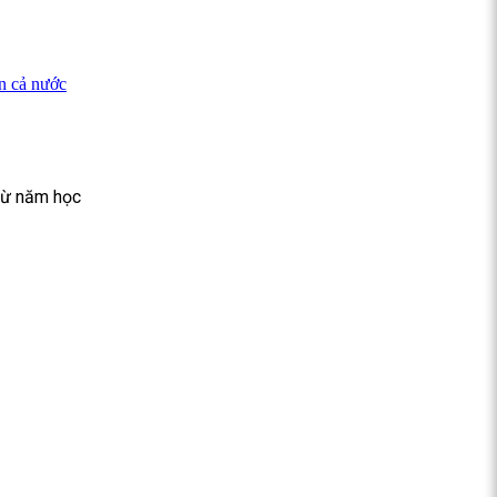
n cả nước
từ năm học