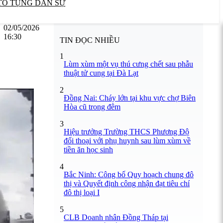
TỐ TỤNG DÂN SỰ
02/05/2026
16:30
TIN ĐỌC NHIỀU
1
Lùm xùm một vụ thú cưng chết sau phẫu
thuật tử cung tại Đà Lạt
2
Đồng Nai: Cháy lớn tại khu vực chợ Biên
Hòa cũ trong đêm
3
Hiệu trưởng Trường THCS Phương Độ
đối thoại với phụ huynh sau lùm xùm về
tiền ăn học sinh
4
Bắc Ninh: Công bố Quy hoạch chung đô
thị và Quyết định công nhận đạt tiêu chí
đô thị loại I
5
CLB Doanh nhân Đồng Tháp tại