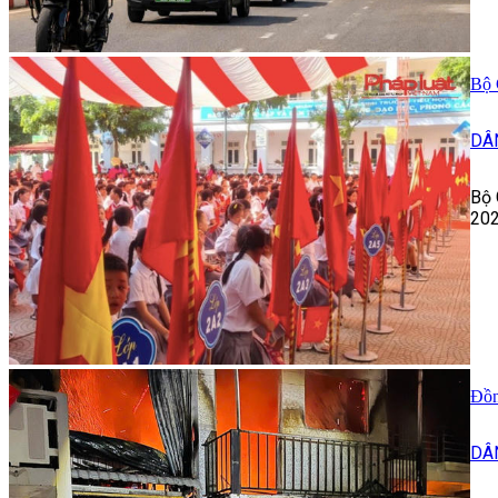
Bộ 
DÂ
Bộ 
202
Đồn
DÂ