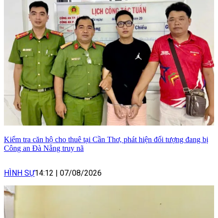
Kiểm tra căn hộ cho thuê tại Cần Thơ, phát hiện đối tượng đang bị
Công an Đà Nẵng truy nã
HÌNH SỰ
14:12
|
07/08/2026