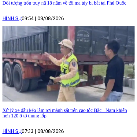
Đối tượng trốn truy nã 18 năm về tội ma túy bị bắt tại Phú Quốc
HÌNH SỰ
09:54
|
08/08/2026
Xử lý xe đầu kéo làm rơi mảnh sắt trên cao tốc Bắc - Nam khiến
hơn 120 ô tô thủng lốp
HÌNH SỰ
07:33
|
08/08/2026