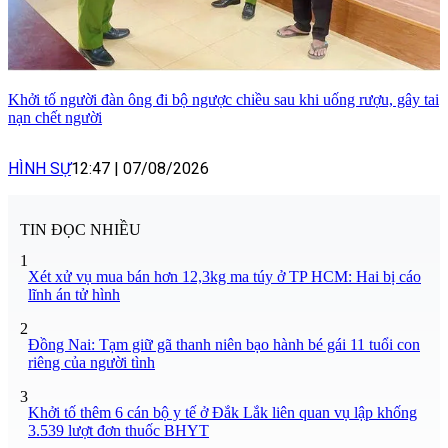
Khởi tố người đàn ông đi bộ ngược chiều sau khi uống rượu, gây tai
nạn chết người
HÌNH SỰ
12:47
|
07/08/2026
TIN ĐỌC NHIỀU
1
Xét xử vụ mua bán hơn 12,3kg ma túy ở TP HCM: Hai bị cáo
lĩnh án tử hình
2
Đồng Nai: Tạm giữ gã thanh niên bạo hành bé gái 11 tuổi con
riêng của người tình
3
Khởi tố thêm 6 cán bộ y tế ở Đắk Lắk liên quan vụ lập khống
3.539 lượt đơn thuốc BHYT