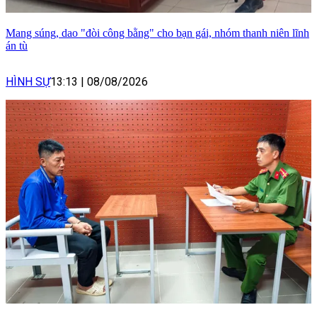
Mang súng, dao "đòi công bằng" cho bạn gái, nhóm thanh niên lĩnh
án tù
HÌNH SỰ
13:13
|
08/08/2026