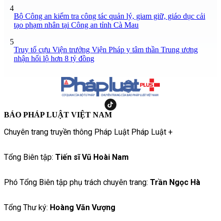
4
Bộ Công an kiểm tra công tác quản lý, giam giữ, giáo dục cải
tạo phạm nhân tại Công an tỉnh Cà Mau
5
Truy tố cựu Viện trưởng Viện Pháp y tâm thần Trung ương
nhận hối lộ hơn 8 tỷ đồng
BÁO PHÁP LUẬT VIỆT NAM
Chuyên trang truyền thông Pháp Luật Pháp Luật +
Tổng Biên tập:
Tiến sĩ Vũ Hoài Nam
Phó Tổng Biên tập phụ trách chuyên trang:
Trần Ngọc Hà
Tổng Thư ký:
Hoàng Văn Vượng