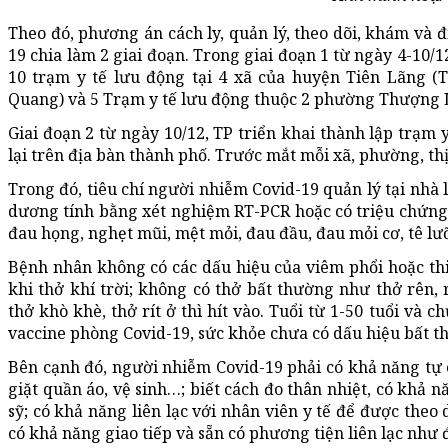
Theo đó, phương án cách ly, quản lý, theo dõi, khám và đ
19 chia làm 2 giai đoạn. Trong giai đoạn 1 từ ngày 4-10/12
10 trạm y tế lưu động tại 4 xã của huyện Tiên Lãng (
Quang) và 5 Trạm y tế lưu động thuộc 2 phường Thượng 
Giai đoạn 2 từ ngày 10/12, TP triển khai thành lập trạm 
lại trên địa bàn thành phố. Trước mắt mỗi xã, phường, thị
Trong đó, tiêu chí người nhiễm Covid-19 quản lý tại nhà
dương tính bằng xét nghiệm RT-PCR hoặc có triệu chứng
đau họng, nghẹt mũi, mệt mỏi, đau đầu, đau mỏi cơ, tê lưỡ
Bệnh nhân không có các dấu hiệu của viêm phổi hoặc thi
khi thở khí trời; không có thở bất thường như thở rên,
thở khò khè, thở rít ở thì hít vào. Tuổi từ 1-50 tuổi và 
vaccine phòng Covid-19, sức khỏe chưa có dấu hiệu bất 
Bên cạnh đó, người nhiễm Covid-19 phải có khả năng tự
giặt quần áo, vệ sinh…; biết cách đo thân nhiệt, có khả 
sỹ; có khả năng liên lạc với nhân viên y tế để được theo 
có khả năng giao tiếp và sẵn có phương tiện liên lạc như 