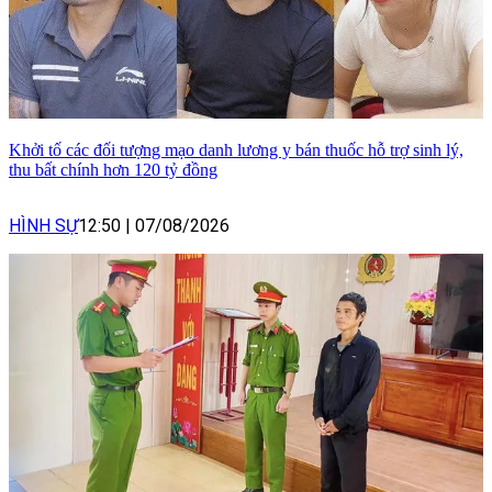
Khởi tố các đối tượng mạo danh lương y bán thuốc hỗ trợ sinh lý,
thu bất chính hơn 120 tỷ đồng
HÌNH SỰ
12:50
|
07/08/2026