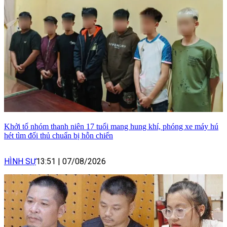
Khởi tố nhóm thanh niên 17 tuổi mang hung khí, phóng xe máy hú
hét tìm đối thủ chuẩn bị hỗn chiến
HÌNH SỰ
13:51
|
07/08/2026