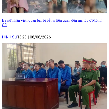
Ba nữ nhân viên quán bar bị bắt vì liên quan đến ma túy ở Móng
Cái
HÌNH SỰ
13:23
|
08/08/2026