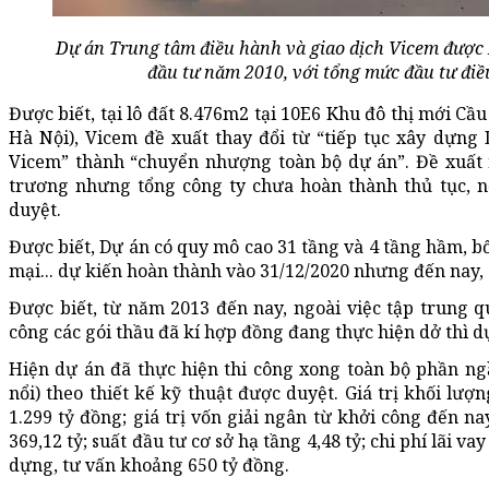
Dự án Trung tâm điều hành và giao dịch Vicem được 
đầu tư năm 2010, với tổng mức đầu tư điề
Được biết, tại lô đất 8.476m2 tại 10E6 Khu đô thị mới C
Hà Nội), Vicem đề xuất thay đổi từ “tiếp tục xây dựng
Vicem” thành “chuyển nhượng toàn bộ dự án”. Đề xuất
trương nhưng tổng công ty chưa hoàn thành thủ tục, n
duyệt.
Được biết, Dự án có quy mô cao 31 tầng và 4 tầng hầm, b
mại... dự kiến hoàn thành vào 31/12/2020 nhưng đến nay, 
Được biết, từ năm 2013 đến nay, ngoài việc tập trung qu
công các gói thầu đã kí hợp đồng đang thực hiện dở thì d
Hiện dự án đã thực hiện thi công xong toàn bộ phần ng
nổi) theo thiết kế kỹ thuật được duyệt. Giá trị khối lư
1.299 tỷ đồng; giá trị vốn giải ngân từ khởi công đến na
369,12 tỷ; suất đầu tư cơ sở hạ tầng 4,48 tỷ; chi phí lãi va
dựng, tư vấn khoảng 650 tỷ đồng.