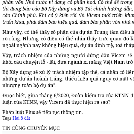
phần vốn Nhà nước vì đang cổ phần hoá. Có thể để trong 
thì đang báo cáo Bộ Xây dựng và Bộ Tài chính hướng dẫn, 
cáo Chính phủ. Khi có ý kiến rồi thì Vicem mới triển kha
triển khai, phải đảm bảo hiệu quả, đảm bảo phần vốn nhà
Như vậy, có thể thấy số phận của dự án Trung tâm điều 
rõ ràng. Nhưng có điều có thể nhìn thấy trực quan đó 
ngoài ngành nay không hiệu quả, dự án đình trệ, toà thá
Vậy, trách nhiệm của những người đứng đầu Vicem sẽ l
khỏi câu chuyện lỗ - lãi, đưa ngành xi măng Việt Nam tr
Bộ Xây dựng sẽ xử lý trách nhiệm tập thể, cá nhân có liê
những dự án hoành tráng, thiếu hiệu quả nguy cơ mất vốn
nhượng toàn bộ dự án”.
Được biết, giữa tháng 6/2020, Đoàn kiểm tra của KTNN đã
luận của KTNN, vậy Vicem đã thực hiện ra sao?
Pháp luật Plus sẽ tiếp tục thông tin.
Tags:
Hai ô đất
TIN CÙNG CHUYÊN MỤC