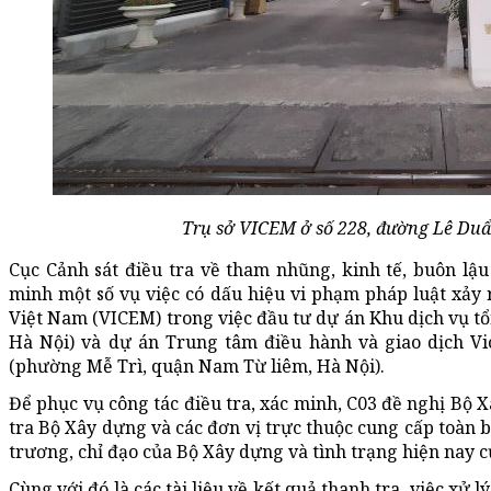
Trụ sở VICEM ở số 228, đường Lê Duẩ
Cục Cảnh sát điều tra về tham nhũng, kinh tế, buôn lậu 
minh một số vụ việc có dấu hiệu vi phạm pháp luật xảy
Việt Nam (VICEM) trong việc đầu tư dự án Khu dịch vụ t
Hà Nội) và dự án Trung tâm điều hành và giao dịch Vi
(phường Mễ Trì, quận Nam Từ liêm, Hà Nội).
Để phục vụ công tác điều tra, xác minh, C03 đề nghị Bộ 
tra Bộ Xây dựng và các đơn vị trực thuộc cung cấp toàn bộ
trương, chỉ đạo của Bộ Xây dựng và tình trạng hiện nay c
Cùng với đó là các tài liệu về kết quả thanh tra, việc xử l