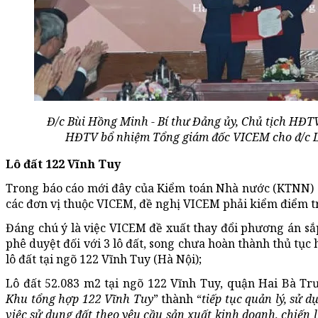
Đ/c Bùi Hồng Minh - Bí thư Đảng ủy, Chủ tịch HĐT
HĐTV bổ nhiệm Tổng giám đốc VICEM cho đ/c L
Lô đất 122 Vĩnh Tuy
Trong báo cáo mới đây của Kiểm toán Nhà nước (KTNN) gử
các đơn vị thuộc VICEM, đề nghị VICEM phải kiểm điểm tr
Đáng chú ý là việc VICEM đề xuất thay đổi phương án sắ
phê duyệt đối với 3 lô đất, song chưa hoàn thành thủ tục
lô đất tại ngõ 122 Vĩnh Tuy (Hà Nội);
Lô đất 52.083 m2 tại ngõ 122 Vĩnh Tuy, quận Hai Bà Trư
Khu tổng hợp 122 Vĩnh Tuy
” thành “
tiếp tục quản lý, sử 
việc sử dụng đất theo yêu cầu sản xuất kinh doanh, chiến l