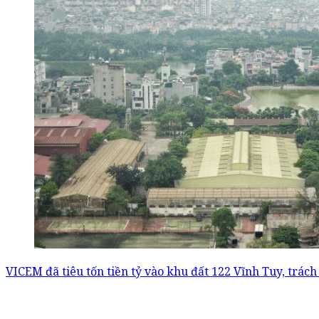
VICEM đã tiêu tốn tiền tỷ vào khu đất 122 Vĩnh Tuy, trách