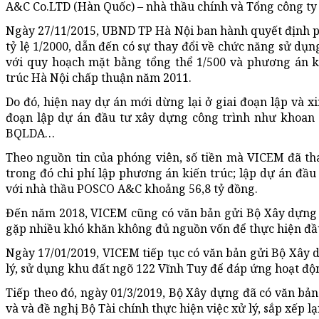
A&C Co.LTD (Hàn Quốc) – nhà thầu chính và Tổng công ty
Ngày 27/11/2015, UBND TP Hà Nội ban hành quyết định p
tỷ lệ 1/2000, dẫn đến có sự thay đổi về chức năng sử dụ
với quy hoạch mặt bằng tổng thể 1/500 và phương án k
trúc Hà Nội chấp thuận năm 2011.
Do đó, hiện nay dự án mới dừng lại ở giai đoạn lập và x
đoạn lập dự án đầu tư xây dựng công trình như khoan kh
BQLDA…
Theo nguồn tin của phóng viên, số tiền mà VICEM đã th
trong đó chi phí lập phương án kiến trúc; lập dự án đầu 
với nhà thầu POSCO A&C khoảng 56,8 tỷ đồng.
Đến năm 2018, VICEM cũng có văn bản gửi Bộ Xây dựng b
gặp nhiều khó khăn không đủ nguồn vốn để thực hiện đầu
Ngày 17/01/2019, VICEM tiếp tục có văn bản gửi Bộ Xây 
lý, sử dụng khu đất ngõ 122 Vĩnh Tuy để đáp ứng hoạt đ
Tiếp theo đó, ngày 01/3/2019, Bộ Xây dựng đã có văn b
và và đề nghị Bộ Tài chính thực hiện việc xử lý, sắp xếp lạ