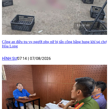
Công an điều tra vụ người phụ nữ bị tấn công bằng hung khí tại chợ
Hòa Long
HÌNH SỰ
07:14
|
07/08/2026