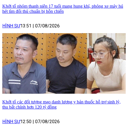
Khởi tố nhóm thanh niên 17 tuổi mang hung khí, phóng xe máy hú
hét tìm đối thủ chuẩn bị hỗn chiến
HÌNH SỰ
13:51
|
07/08/2026
Khởi tố các đối tượng mạo danh lương y bán thuốc hỗ trợ sinh lý,
thu bất chính hơn 120 tỷ đồng
HÌNH SỰ
12:50
|
07/08/2026