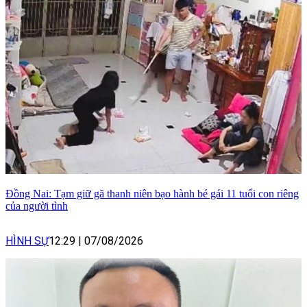
Đồng Nai: Tạm giữ gã thanh niên bạo hành bé gái 11 tuổi con riêng
của người tình
HÌNH SỰ
12:29
|
07/08/2026