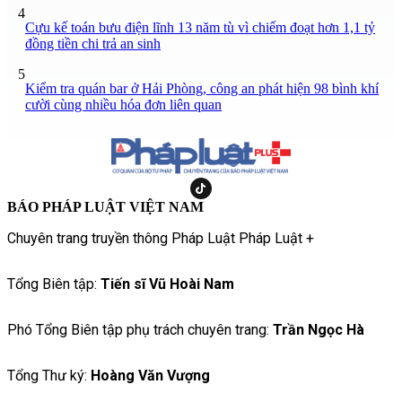
4
Cựu kế toán bưu điện lĩnh 13 năm tù vì chiếm đoạt hơn 1,1 tỷ
đồng tiền chi trả an sinh
5
Kiểm tra quán bar ở Hải Phòng, công an phát hiện 98 bình khí
cười cùng nhiều hóa đơn liên quan
BÁO PHÁP LUẬT VIỆT NAM
Chuyên trang truyền thông Pháp Luật Pháp Luật +
Tổng Biên tập:
Tiến sĩ Vũ Hoài Nam
Phó Tổng Biên tập phụ trách chuyên trang:
Trần Ngọc Hà
Tổng Thư ký:
Hoàng Văn Vượng