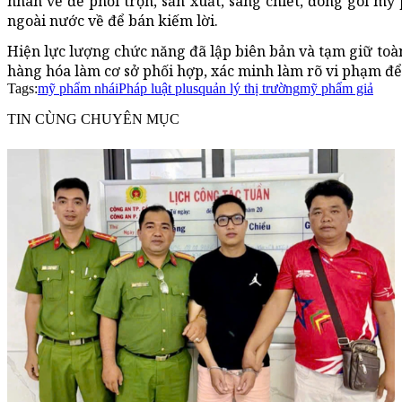
nhãn về để phối trộn, sản xuất, sang chiết, đóng gói mỹ
ngoài nước về để bán kiếm lời.
Hiện lực lượng chức năng đã lập biên bản và tạm giữ toàn 
hàng hóa làm cơ sở phối hợp, xác minh làm rõ vi phạm để 
Tags:
mỹ phẩm nhái
Pháp luật plus
quản lý thị trường
mỹ phẩm giả
TIN CÙNG CHUYÊN MỤC