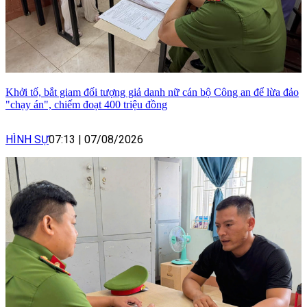
Khởi tố, bắt giam đối tượng giả danh nữ cán bộ Công an để lừa đảo
"chạy án", chiếm đoạt 400 triệu đồng
HÌNH SỰ
07:13
|
07/08/2026