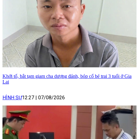
Khởi tố, bắt tạm giam cha dượng đánh, bóp cổ bé trai 3 tuổi ở Gia
Lai
HÌNH SỰ
12:27
|
07/08/2026