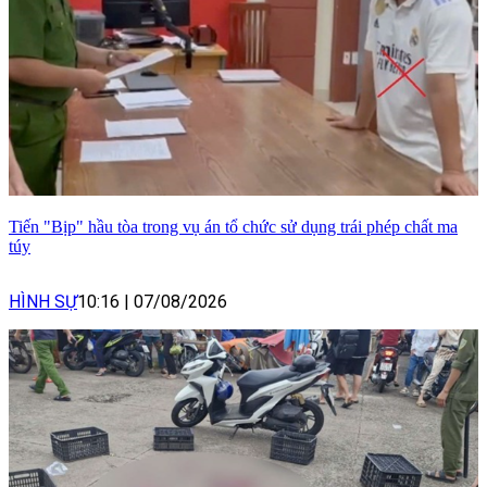
Tiến "Bịp" hầu tòa trong vụ án tổ chức sử dụng trái phép chất ma
túy
HÌNH SỰ
10:16
|
07/08/2026