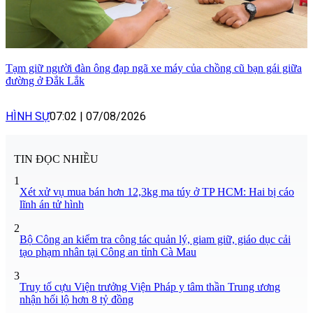
Tạm giữ người đàn ông đạp ngã xe máy của chồng cũ bạn gái giữa
đường ở Đắk Lắk
HÌNH SỰ
07:02
|
07/08/2026
TIN ĐỌC NHIỀU
1
Xét xử vụ mua bán hơn 12,3kg ma túy ở TP HCM: Hai bị cáo
lĩnh án tử hình
2
Bộ Công an kiểm tra công tác quản lý, giam giữ, giáo dục cải
tạo phạm nhân tại Công an tỉnh Cà Mau
3
Truy tố cựu Viện trưởng Viện Pháp y tâm thần Trung ương
nhận hối lộ hơn 8 tỷ đồng