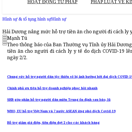
HOẠT ĐỘNG TƯ PHÁP
PHÁP LUẬT VỀ KI
Hình sự & tố tụng hình sự
Hình sự
Hải Dương nâng mức hỗ trợ tiền ăn cho người đi cách ly y
Mạnh Tú
Theo thông báo của Ban Thường vụ Tỉnh ủy Hải Dương,
tiền ăn cho người đi cách ly y tế do dịch COVID-19 l
ngày 2/2.
Chung sức hỗ trợ người dân tộc thiểu số bị ảnh hưởng bởi đại dịch COVID-1
Chính phủ ưu tiên hỗ trợ doanh nghiệp phục hồi nhanh
SHB góp phần hỗ trợ người dân miền Trung ổn định sau bão, lũ
WHO, EU hỗ trợ Việt Nam và 7 nước ASEAN ứng phó dịch Covid-19
Hỗ trợ giảm giá điện, tiền điện đợt 2 cho các khách hàng