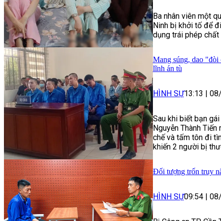
Ba nhân viên một qu
Ninh bị khởi tố để đ
dụng trái phép chất 
Mang súng, dao "đòi 
lĩnh án tù
HÌNH SỰ
13:13
|
08
Sau khi biết bạn gá
Nguyễn Thành Tiến r
chế và tấm tôn đi t
khiến 2 người bị thư
Đối tượng trốn truy n
HÌNH SỰ
09:54
|
08