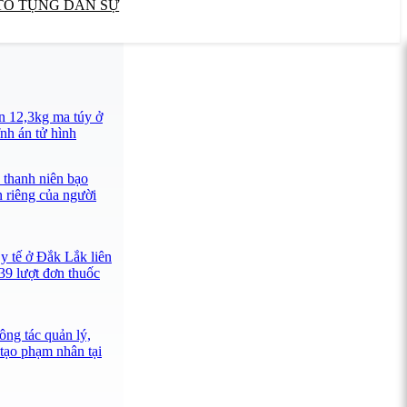
TỐ TỤNG DÂN SỰ
n 12,3kg ma túy ở
nh án tử hình
 thanh niên bạo
n riêng của người
y tế ở Đắk Lắk liên
39 lượt đơn thuốc
ông tác quản lý,
 tạo phạm nhân tại