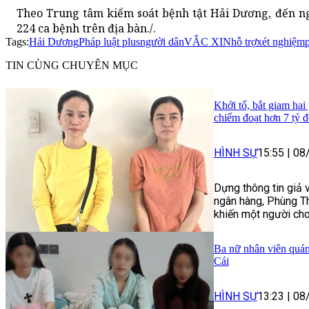
Theo Trung tâm kiểm soát bệnh tật Hải Dương, đến ng
224 ca bệnh trên địa bàn./.
Tags:
Hải Dương
Pháp luật plus
người dân
VẮC XIN
hỗ trợ
xét nghiệm
TIN CÙNG CHUYÊN MỤC
Khởi tố, bắt giam hai
chiếm đoạt hơn 7 tỷ 
HÌNH SỰ
15:55
|
08
Dựng thông tin giả 
ngân hàng, Phùng Th
khiến một người cho
Ba nữ nhân viên quán
Cái
HÌNH SỰ
13:23
|
08