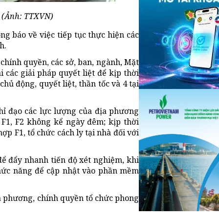
. (Ảnh: TTXVN)
g báo về việc tiếp tục thực hiện các
h.
chính quyền, các sở, ban, ngành, Mặt
i các giải pháp quyết liệt để kịp thời
hủ động, quyết liệt, thần tốc và 4 tại
hỉ đạo các lực lượng của địa phương
g F1, F2 không kể ngày đêm; kịp thời
ợp F1, tổ chức cách ly tại nhà đối với
 để đẩy nhanh tiến độ xét nghiệm, khi
chức năng để cập nhật vào phần mềm
ịa phương, chính quyền tổ chức phong