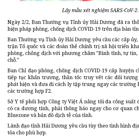
Lấy mẫu xét nghiệm SARS-CoV-2
Ngày 2/2, Ban Thường vụ Tỉnh ủy Hải Dương đã ra thôn
biện pháp phòng, chống dịch COVID-19 trên địa bàn tỉn
Ban Thường vụ Tỉnh ủy Hải Dương yêu cầu các cấp ủy, 
trận Tổ quốc và các đoàn thể chính trị-xã hội triển kha
phòng, chống dịch với phương châm "Bình tĩnh, tự tin, c
chỗ."
Ban Chỉ đạo phòng, chống dịch COVID-19 cấp huyện c
tiếp tục khẩn trương, thần tốc truy vết các đối tượn
phát hiện và đưa đi cách ly tập trung ngay các trường h
các trường hợp F2.
Sở Y tế phối hợp Công ty Việt Á nâng tối đa công suất
có ca dương tính, phải thông báo ngay cho cơ quan 
Bluezone và bản đồ dịch tễ của tỉnh.
Lãnh đạo tỉnh Hải Dương yêu cầu tùy theo tình hình đ
tỏa cho phù hợp.