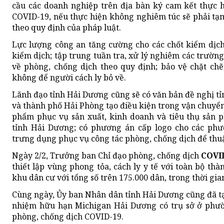
cầu các doanh nghiệp trên địa bàn ký cam kết thực 
COVID-19, nếu thực hiện không nghiêm túc sẽ phải tạm
theo quy định của pháp luật.
Lực lượng công an tăng cường cho các chốt kiểm dịch,
kiểm dịch; tập trung tuần tra, xử lý nghiêm các trườ
về phòng, chống dịch theo quy định; bảo vệ chặt chẽ,
không để người cách ly bỏ về.
Lãnh đạo tỉnh Hải Dương cũng sẽ có văn bản đề nghị t
và thành phố Hải Phòng tạo điều kiện trong vận chuyển
phẩm phục vụ sản xuất, kinh doanh và tiêu thụ sản
tỉnh Hải Dương; có phương án cấp logo cho các phư
trưng dụng phục vụ công tác phòng, chống dịch để thuậ
Ngày 2/2, Trưởng ban Chỉ đạo phòng, chống dịch
COVI
thiết lập vùng phong tỏa, cách ly y tế với toàn bộ th
khu dân cư với tổng số trên 175.000 dân, trong thời gian
Cùng ngày, Ủy ban Nhân dân tỉnh Hải Dương cũng đã t
nhiệm hữu hạn Michigan Hải Dương có trụ sở ở phườ
phòng, chống dịch COVID-19.