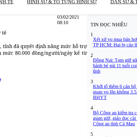
NH TẾ
HÌNH SỰ & TỐ TỤNG HÌNH SỰ
DÂN SỰ & 
03/02/2021
08:10
TIN ĐỌC NHIỀU
 tế
1
Xét xử vụ mua bán hơ
TP HCM: Hai bị cáo lĩ
 tỉnh đã quyết định nâng mức hỗ trợ
ên mức 80.000 đồng/người/ngày kể từ
2
Đồng Nai: Tạm giữ gã
hành bé gái 11 tuổi co
tình
9
3
Khởi tố thêm 6 cán bộ 
quan vụ lập khống 3.5
BHYT
4
Bộ Công an kiểm tra c
giam giữ, giáo dục cải
Công an tỉnh Cà Mau
5