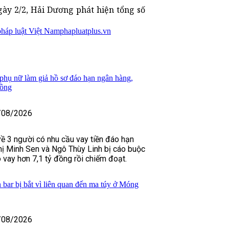
ày 2/2, Hải Dương phát hiện tổng số
pháp luật Việt Nam
phapluatplus.vn
 phụ nữ làm giả hồ sơ đáo hạn ngân hàng,
đồng
/08/2026
về 3 người có nhu cầu vay tiền đáo hạn
ị Minh Sen và Ngô Thùy Linh bị cáo buộc
 vay hơn 7,1 tỷ đồng rồi chiếm đoạt.
 bar bị bắt vì liên quan đến ma túy ở Móng
/08/2026