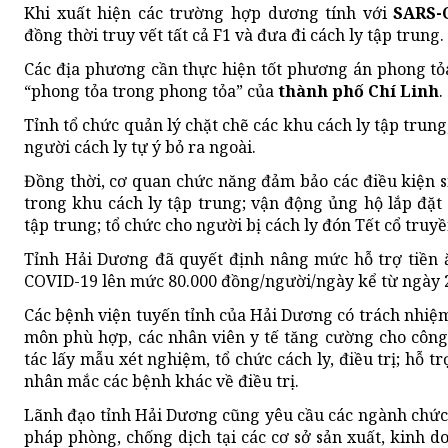
Khi xuất hiện các trường hợp dương tính với
SARS-
đồng thời truy vết tất cả F1 và đưa đi cách ly tập trung.
Các địa phương cần thực hiện tốt phương án phong tỏa
“phong tỏa trong phong tỏa” của
thành phố Chí Linh
.
Tỉnh tổ chức quản lý chặt chẽ các khu cách ly tập trun
người cách ly tự ý bỏ ra ngoài.
Đồng thời, cơ quan chức năng đảm bảo các điều kiện si
trong khu cách ly tập trung; vận động ủng hộ lắp đặt ti
tập trung; tổ chức cho người bị cách ly đón Tết cổ truy
Tỉnh Hải Dương đã quyết định nâng mức hỗ trợ tiền 
COVID-19 lên mức 80.000 đồng/người/ngày kể từ ngày 2
Các bệnh viện tuyến tỉnh của Hải Dương có trách nhiệm
môn phù hợp, các nhân viên y tế tăng cường cho công 
tác lấy mẫu xét nghiệm, tổ chức cách ly, điều trị; hỗ t
nhân mắc các bệnh khác về điều trị.
Lãnh đạo tỉnh Hải Dương cũng yêu cầu các ngành chức
pháp phòng, chống dịch tại các cơ sở sản xuất, kinh d