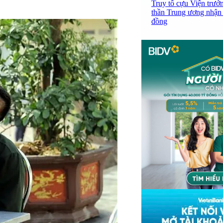
Truy tố cựu Viện trưở
thần Trung ương nhận 
đồng