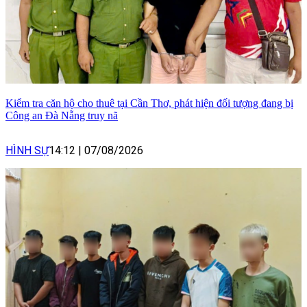
Kiểm tra căn hộ cho thuê tại Cần Thơ, phát hiện đối tượng đang bị
Công an Đà Nẵng truy nã
HÌNH SỰ
14:12
|
07/08/2026