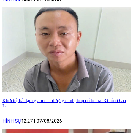
Khởi tố, bắt tạm giam cha dượng đánh, bóp cổ bé trai 3 tuổi ở Gia
Lai
HÌNH SỰ
12:27
|
07/08/2026