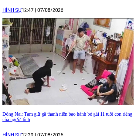
HÌNH SỰ
12:47
|
07/08/2026
Đồng Nai: Tạm giữ gã thanh niên bạo hành bé gái 11 tuổi con riêng
của người tình
HÌNH SỰ
12:29
|
07/08/2026