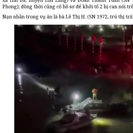
xã Hải Ba, huyện Hải Lăng) và Đoàn Thanh Tuấn (SN 19
Phong); đồng thời củng cố hồ sơ để khởi tố 2 bị can nói tr
Nạn nhân trong vụ án là bà Lê Thị H. (SN 1972, trú thị tr