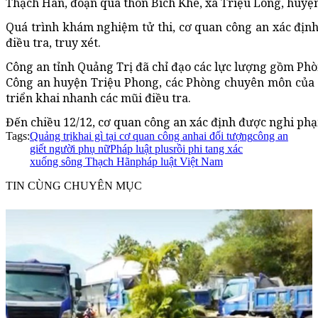
Thạch Hãn, đoạn qua thôn Bích Khê, xã Triệu Long, huyện
Quá trình khám nghiệm tử thi, cơ quan công an xác địn
điều tra, truy xét.
Công an tỉnh Quảng Trị đã chỉ đạo các lực lượng gồm Phò
Công an huyện Triệu Phong, các Phòng chuyên môn của C
triển khai nhanh các mũi điều tra.
Đến chiều 12/12, cơ quan công an xác định được nghi ph
Tags:
Quảng trị
khai gì tại cơ quan công an
hai đối tượng
công an
giết người phụ nữ
Pháp luật plus
rồi phi tang xác
xuống sông Thạch Hãn
pháp luật Việt Nam
TIN CÙNG CHUYÊN MỤC