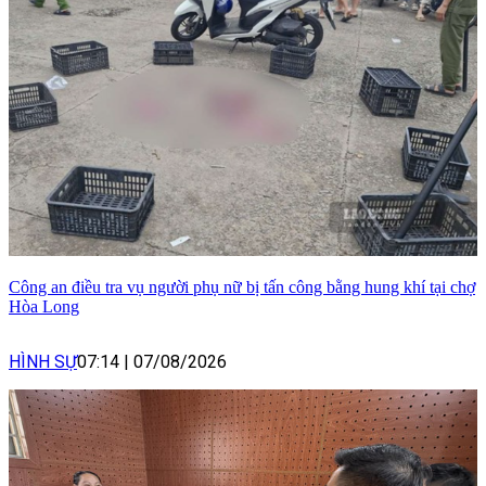
Công an điều tra vụ người phụ nữ bị tấn công bằng hung khí tại chợ
Hòa Long
HÌNH SỰ
07:14
|
07/08/2026