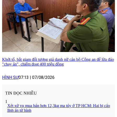
Khởi tố, bắt giam đối tượng giả danh nữ cán bộ Công an để lừa đảo
"chạy án", chiếm đoạt 400 triệu đồng
HÌNH SỰ
07:13
|
07/08/2026
TIN ĐỌC NHIỀU
1
Xét xử vụ mua bán hơn 12,3kg ma túy ở TP HCM: Hai bị cáo
lĩnh án tử hình