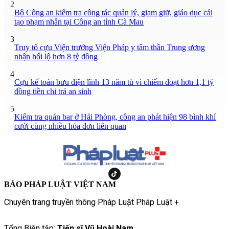
2
Bộ Công an kiểm tra công tác quản lý, giam giữ, giáo dục cải
tạo phạm nhân tại Công an tỉnh Cà Mau
3
Truy tố cựu Viện trưởng Viện Pháp y tâm thần Trung ương
nhận hối lộ hơn 8 tỷ đồng
4
Cựu kế toán bưu điện lĩnh 13 năm tù vì chiếm đoạt hơn 1,1 tỷ
đồng tiền chi trả an sinh
5
Kiểm tra quán bar ở Hải Phòng, công an phát hiện 98 bình khí
cười cùng nhiều hóa đơn liên quan
BÁO PHÁP LUẬT VIỆT NAM
Chuyên trang truyền thông Pháp Luật Pháp Luật +
Tổng Biên tập:
Tiến sĩ Vũ Hoài Nam