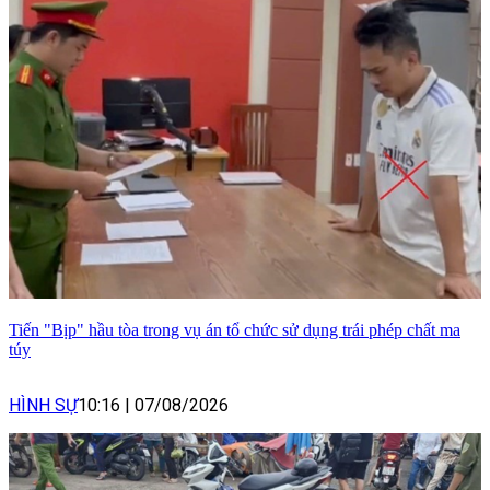
Tiến "Bịp" hầu tòa trong vụ án tổ chức sử dụng trái phép chất ma
túy
HÌNH SỰ
10:16
|
07/08/2026