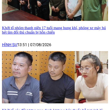
Khởi tố nhóm thanh niên 17 tuổi mang hung khí, phóng xe máy hú
hét tìm đối thủ chuẩn bị hỗn chiến
HÌNH SỰ
13:51
|
07/08/2026