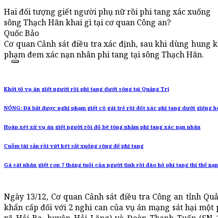
Hai đối tượng giết người phụ nữ rồi phi tang xác xuống
sông Thạch Hãn khai gì tại cơ quan Công an?
Quốc Bảo
Cơ quan Cảnh sát điều tra xác định, sau khi dùng hung k
phạm đem xác nạn nhân phi tang tại sông Thạch Hãn.
Khởi tố vụ án giết người rồi phi tang dưới sông tại Quảng Trị
NÓNG: Đã bắt được nghi phạm giết cô gái trẻ rồi đốt xác phi tang dưới giếng h
Hoãn xét xử vụ án giết người rồi đổ bê tông nhằm phi tang xác nạn nhân
Cuỗm tài sản rồi vứt két sắt xuống sông để phi tang
Gã sát nhân giết con 7 tháng tuổi của người tình rồi đào hố phi tang thi thể nạ
Ngày 13/12, Cơ quan Cảnh sát điều tra Công an tỉnh Qu
khẩn cấp đối với 2 nghi can của vụ án mạng sát hại một p