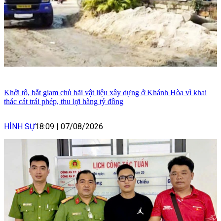
Khởi tố, bắt giam chủ bãi vật liệu xây dựng ở Khánh Hòa vì khai
thác cát trái phép, thu lợi hàng tỷ đồng
HÌNH SỰ
18:09
|
07/08/2026