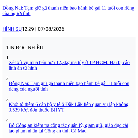
Đồng Nai: Tạm giữ gã thanh niên bạo hành bé gái 11 tuổi con riêng
của người tình
HÌNH SỰ
12:29
|
07/08/2026
TIN ĐỌC NHIỀU
1
Xét xử vụ mua bán hơn 12,3kg ma túy ở TP HCM: Hai bị cáo
lĩnh án tử hình
2
Đồng Nai: Tạm giữ gã thanh niên bạo hành bé gái 11 tuổi con
riêng của người tình
3
Khởi tố thêm 6 cán bộ y tế ở Đắk Lắk liên quan vụ lập khống
3.539 lượt đơn thuốc BHYT
4
Bộ Công an kiểm tra công tác quản lý, giam giữ, giáo dục cải
tạo phạm nhân tại Công an tỉnh Cà Mau