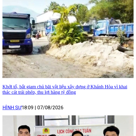
Khởi tố, bắt giam chủ bãi vật liệu xây dựng ở Khánh Hòa vì khai
thác cát trái phép, thu lợi hàng tỷ đồng
HÌNH SỰ
18:09
|
07/08/2026