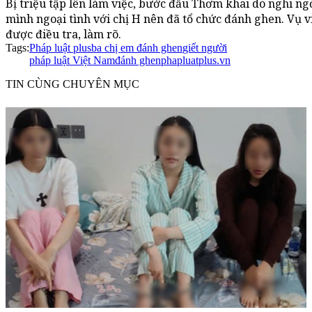
Bị triệu tập lên làm việc, bước đầu Thơm khai do nghi n
mình ngoại tình với chị H nên đã tổ chức đánh ghen. Vụ 
được điều tra, làm rõ.
Tags:
Pháp luật plus
ba chị em đánh ghen
giết người
pháp luật Việt Nam
đánh ghen
phapluatplus.vn
TIN CÙNG CHUYÊN MỤC