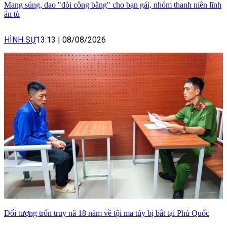
Mang súng, dao "đòi công bằng" cho bạn gái, nhóm thanh niên lĩnh
án tù
HÌNH SỰ
13:13
|
08/08/2026
Đối tượng trốn truy nã 18 năm về tội ma túy bị bắt tại Phú Quốc