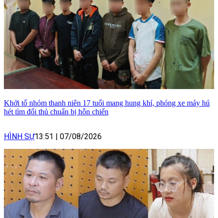
Khởi tố nhóm thanh niên 17 tuổi mang hung khí, phóng xe máy hú
hét tìm đối thủ chuẩn bị hỗn chiến
HÌNH SỰ
13:51
|
07/08/2026