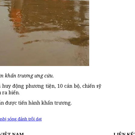
ân khẩn trương ưng cứu.
 huy động phương tiện, 10 cán bộ, chiến sỹ
 ra biển.
vẫn được tiến hành khẩn trương.
us
bị sóng đánh trôi dạt
VIỆT NAM
LIÊN KẾ