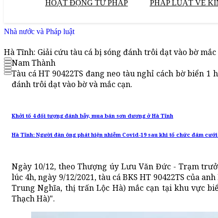
HOẠT ĐỘNG TƯ PHÁP
PHÁP LUẬT VỀ KI
Nhà nước và Pháp luật
Hà Tĩnh: Giải cứu tàu cá bị sóng đánh trôi dạt vào bờ mắc
Nam Thành
Tàu cá HT 90422TS đang neo tàu nghỉ cách bờ biển 1 hải
đánh trôi dạt vào bờ và mắc cạn.
Khởi tố 4 đối tượng đánh bẫy, mua bán sơn dương ở Hà Tĩnh
Hà Tĩnh: Người đàn ông phát hiện nhiễm Covid-19 sau khi tổ chức đám cưới
Ngày 10/12, theo Thượng úy Lưu Văn Đức - Trạm trưở
lúc 4h, ngày 9/12/2021, tàu cá BKS HT 90422TS của an
Trung Nghĩa, thị trấn Lộc Hà) mắc cạn tại khu vực bi
Thạch Hà)".