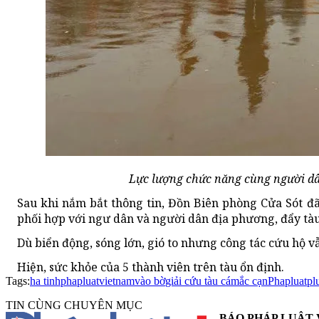
Lực lượng chức năng cùng người d
Sau khi nắm bắt thông tin, Đồn Biên phòng Cửa Sót đã
phối hợp với ngư dân và người dân địa phương, đẩy tàu
Dù biển động, sóng lớn, gió to nhưng công tác cứu hộ 
Hiện, sức khỏe của 5 thành viên trên tàu ổn định.
Tags:
ha tinh
phapluatvietnam
vào bờ
giải cứu tàu cá
mắc cạn
Phapluatpl
TIN CÙNG CHUYÊN MỤC
BÁO PHÁP LUẬT 