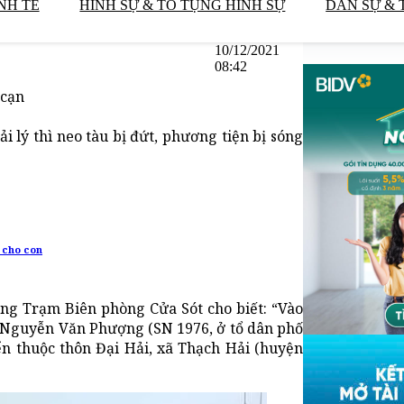
NH TẾ
HÌNH SỰ & TỐ TỤNG HÌNH SỰ
DÂN SỰ & 
10/12/2021
08:42
 cạn
 lý thì neo tàu bị đứt, phương tiện bị sóng
 cho con
ng Trạm Biên phòng Cửa Sót cho biết: “Vào
h Nguyễn Văn Phượng (SN 1976, ở tổ dân phố
ển thuộc thôn Đại Hải, xã Thạch Hải (huyện