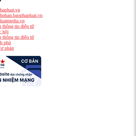
hapluat.vn
hnhan.baophapluat.vn
luatmedia.vn
 thông tin điện tử
 hội
 thông tin điện tử
h phủ
ư pháp