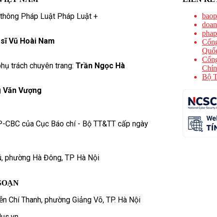
 thông Pháp Luật Pháp Luật +
baop
doan
phap
 sĩ Vũ Hoài Nam
Cổng
Quốc
Cổng
hụ trách chuyên trang:
Trần Ngọc Hà
Chín
Bộ T
 Văn Vượng
P-CBC của Cục Báo chí - Bộ TT&TT cấp ngày
ú, phường Hà Đông, TP Hà Nội
SOẠN
n Chí Thanh, phường Giảng Võ, TP. Hà Nội
us.vn