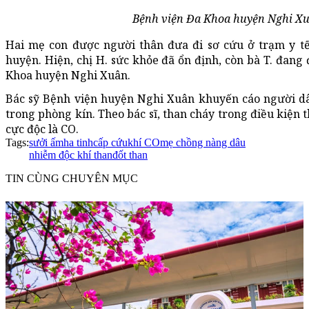
Bệnh viện Đa Khoa huyện Nghi Xu
Hai mẹ con được người thân đưa đi sơ cứu ở trạm y t
huyện. Hiện, chị H. sức khỏe đã ổn định, còn bà T. đang 
Khoa huyện Nghi Xuân.
Bác sỹ Bệnh viện huyện Nghi Xuân khuyến cáo người d
trong phòng kín. Theo bác sĩ, than cháy trong điều kiện t
cực độc là CO.
Tags:
sưởi ấm
ha tinh
cấp cứu
khí CO
mẹ chồng nàng dâu
nhiễm độc khí than
đốt than
TIN CÙNG CHUYÊN MỤC