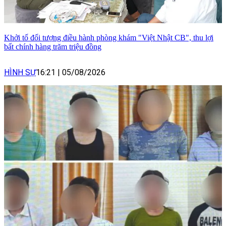
Khởi tố đối tượng điều hành phòng khám "Việt Nhật CB", thu lợi
bất chính hàng trăm triệu đồng
HÌNH SỰ
16:21
|
05/08/2026