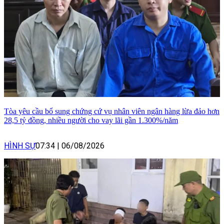
Tòa yêu cầu bổ sung chứng cứ vụ nhân viên ngân hàng lừa đảo hơn
28,5 tỷ đồng, nhiều người cho vay lãi gần 1.300%/năm
HÌNH SỰ
07:34
|
06/08/2026