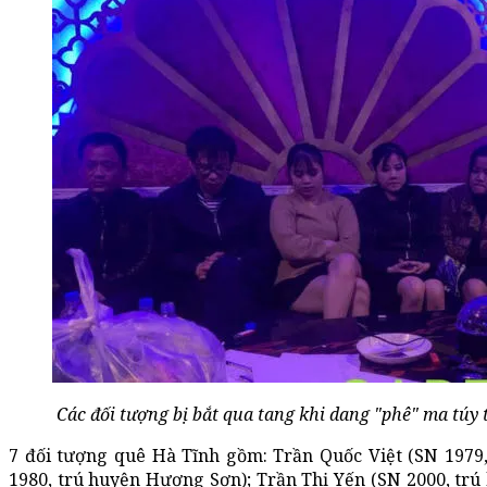
Các đối tượng bị bắt qua tang khi dang "phê" ma tú
7 đối tượng quê Hà Tĩnh gồm: Trần Quốc Việt (SN 1979
1980, trú huyện Hương Sơn); Trần Thị Yến (SN 2000, tr