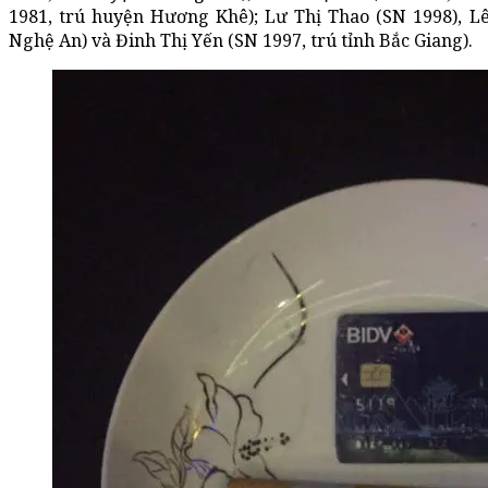
1981, trú huyện Hương Khê); Lư Thị Thao (SN 1998), Lê
Nghệ An) và Đinh Thị Yến (SN 1997, trú tỉnh Bắc Giang).