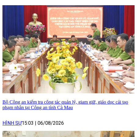
Bộ Công an kiểm tra công tác quản lý, giam giữ, giáo dục cải tạo
phạm nhân tại Công an tỉnh Cà Mau
HÌNH SỰ
15:03
|
06/08/2026