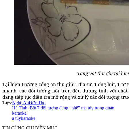
Tang vật thu giữ tại hi
Tại hiện trường công an thu giữ 1 đĩa sứ, 1 ống hút, 1 tờ
nhanh, các đối tượng nói trên đều dương tính với chấ
đang tiếp tục điều tra mở rộng và xử lý các đối tượng trư
Tags:
Nghệ An
Đức Thọ
Hà Tĩnh: Bắt 7 đối tượng đang “phê” ma túy trong quán
karaoke
a túy
karaoke
TIN CÙNG CHUYÊN MỤC