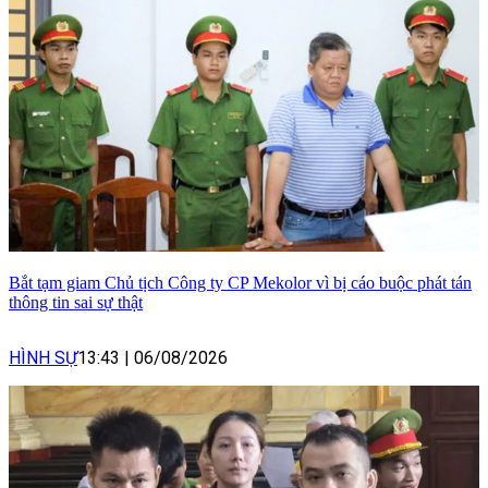
Bắt tạm giam Chủ tịch Công ty CP Mekolor vì bị cáo buộc phát tán
thông tin sai sự thật
HÌNH SỰ
13:43
|
06/08/2026