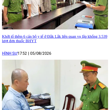
Khởi tố thêm 6 cán bộ y tế ở Đắk Lắk liên quan vụ lập khống 3.539
lượt đơn thuốc BHYT
HÌNH SỰ
17:52
|
05/08/2026