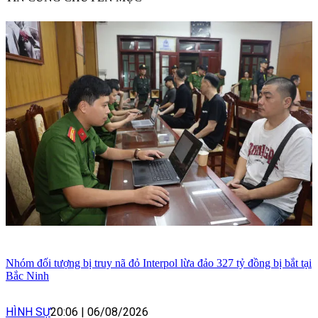
Nhóm đối tượng bị truy nã đỏ Interpol lừa đảo 327 tỷ đồng bị bắt tại
Bắc Ninh
HÌNH SỰ
20:06
|
06/08/2026