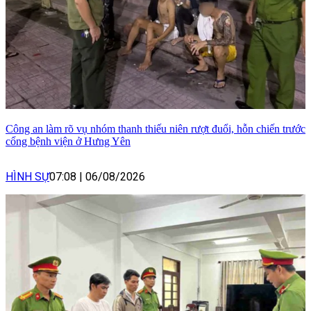
Công an làm rõ vụ nhóm thanh thiếu niên rượt đuổi, hỗn chiến trước
cổng bệnh viện ở Hưng Yên
HÌNH SỰ
07:08
|
06/08/2026