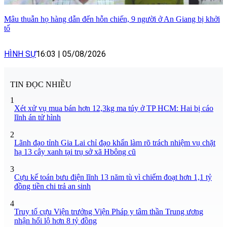
Mâu thuẫn họ hàng dẫn đến hỗn chiến, 9 người ở An Giang bị khởi
tố
HÌNH SỰ
16:03
|
05/08/2026
TIN ĐỌC NHIỀU
1
Xét xử vụ mua bán hơn 12,3kg ma túy ở TP HCM: Hai bị cáo
lĩnh án tử hình
2
Lãnh đạo tỉnh Gia Lai chỉ đạo khẩn làm rõ trách nhiệm vụ chặt
hạ 13 cây xanh tại trụ sở xã Hbông cũ
3
Cựu kế toán bưu điện lĩnh 13 năm tù vì chiếm đoạt hơn 1,1 tỷ
đồng tiền chi trả an sinh
4
Truy tố cựu Viện trưởng Viện Pháp y tâm thần Trung ương
nhận hối lộ hơn 8 tỷ đồng