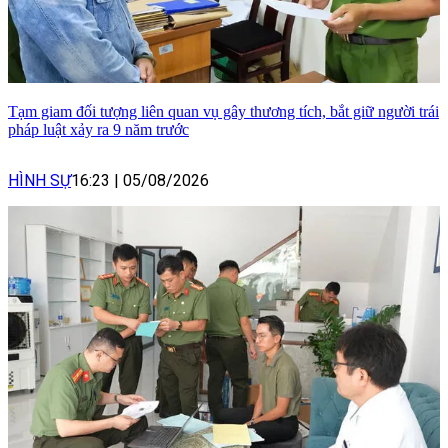
Tạm giam đối tượng liên quan vụ gây thương tích, bắt giữ người trái
pháp luật xảy ra 9 năm trước
HÌNH SỰ
16:23
|
05/08/2026