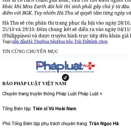
vốn dĩ có cách chấm giải khác, tiêu chí tìm kiếm người c
khác khi Miss Earth đòi hỏi thí sinh phải gây chú ý từ đầu
điểm với BGK. Tuy nhiên Hà Thu sẽ quyết tâm từng ngày và
Hà Thu sẽ còn phần thi trang phục dạ hội vào ngày 28/10,
25/10 và 29/10. Đêm chung kết sẽ diễn ra vào ngày 04/11/
(Philippines) và được truyền hình trực tiếp đến khán giả 
Tags:
dẫn đầu
Hà Thu
Hoa hậu
Hoa hậu Trái Đất
bình chọn
TIN CÙNG CHUYÊN MỤC
BÁO PHÁP LUẬT VIỆT NAM
Chuyên trang truyền thông Pháp Luật Pháp Luật +
Tổng Biên tập:
Tiến sĩ Vũ Hoài Nam
Phó Tổng Biên tập phụ trách chuyên trang:
Trần Ngọc Hà