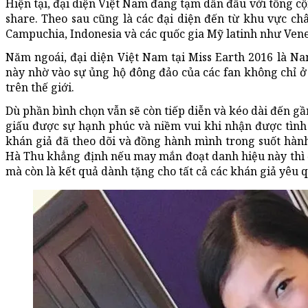
Hiện tại, đại diện Việt Nam đang tạm dẫn đầu với tổng cộ
share. Theo sau cũng là các đại diện đến từ khu vực ch
Campuchia, Indonesia và các quốc gia Mỹ latinh như Ven
Năm ngoái, đại diện Việt Nam tại Miss Earth 2016 là N
này nhờ vào sự ủng hộ đông đảo của các fan không chỉ ở
trên thế giới.
Dù phần bình chọn vẫn sẽ còn tiếp diễn và kéo dài đến 
giấu được sự hạnh phúc và niềm vui khi nhận được tình 
khán giả đã theo dõi và đồng hành mình trong suốt hành
Hà Thu khẳng định nếu may mắn đoạt danh hiệu này thì 
mà còn là kết quả dành tặng cho tất cả các khán giả yêu q