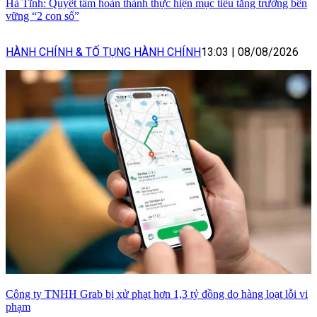
Hà Tĩnh: Quyết tâm hoàn thành thực hiện mục tiêu tăng trưởng bền
vững “2 con số”
HÀNH CHÍNH & TỐ TỤNG HÀNH CHÍNH
13:03
|
08/08/2026
Công ty TNHH Grab bị xử phạt hơn 1,3 tỷ đồng do hàng loạt lỗi vi
phạm