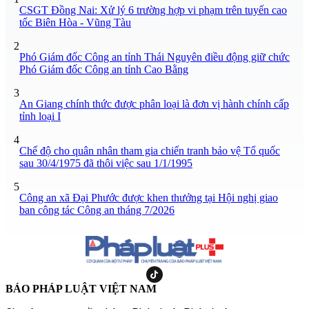
CSGT Đồng Nai: Xử lý 6 trường hợp vi phạm trên tuyến cao
tốc Biên Hòa - Vũng Tàu
2
Phó Giám đốc Công an tỉnh Thái Nguyên điều động giữ chức
Phó Giám đốc Công an tỉnh Cao Bằng
3
An Giang chính thức được phân loại là đơn vị hành chính cấp
tỉnh loại I
4
Chế độ cho quân nhân tham gia chiến tranh bảo vệ Tổ quốc
sau 30/4/1975 đã thôi việc sau 1/1/1995
5
Công an xã Đại Phước được khen thưởng tại Hội nghị giao
ban công tác Công an tháng 7/2026
BÁO PHÁP LUẬT VIỆT NAM