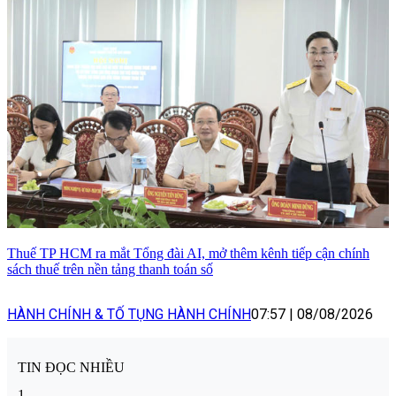
Thuế TP HCM ra mắt Tổng đài AI, mở thêm kênh tiếp cận chính
sách thuế trên nền tảng thanh toán số
HÀNH CHÍNH & TỐ TỤNG HÀNH CHÍNH
07:57
|
08/08/2026
TIN ĐỌC NHIỀU
1