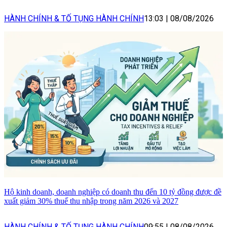
HÀNH CHÍNH & TỐ TỤNG HÀNH CHÍNH
13:03
|
08/08/2026
Hộ kinh doanh, doanh nghiệp có doanh thu đến 10 tỷ đồng được đề
xuất giảm 30% thuế thu nhập trong năm 2026 và 2027
HÀNH CHÍNH & TỐ TỤNG HÀNH CHÍNH
09:55
|
08/08/2026