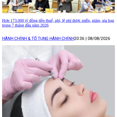
Hơn 173.000 tỷ đồng tiền thuế, phí, lệ phí được miễn, giảm, gia hạn
trong 7 tháng đầu năm 2026
HÀNH CHÍNH & TỐ TỤNG HÀNH CHÍNH
20:36
|
08/08/2026