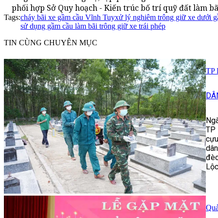
phối hợp Sở Quy hoạch - Kiến trúc bố trí quỹ đất làm bã
Tags:
cháy bãi xe gầm cầu Vĩnh Tuy
xử lý nghiêm trông giữ xe dưới 
sử dụng gầm cầu làm bãi trông giữ xe trái phép
TIN CÙNG CHUYÊN MỤC
TP 
DÂ
Ngà
TP 
cựu
dân
đèo
Lộc
Quả