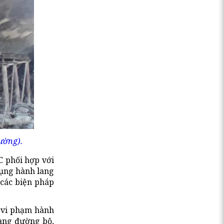
ường).
C phối hợp với
dụng hành lang
 các biện pháp
m vi phạm hành
lang đường bộ,