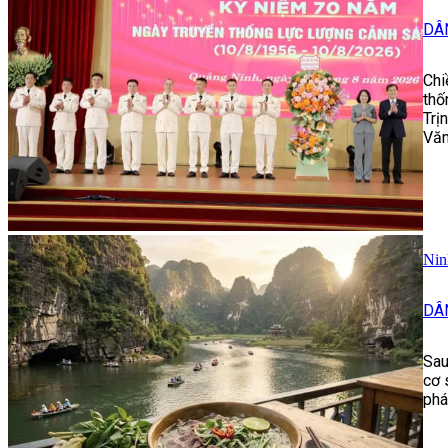
DÂ
Chi
thố
Trị
Văn
Nin
DÂ
Sau
cơ 
phá