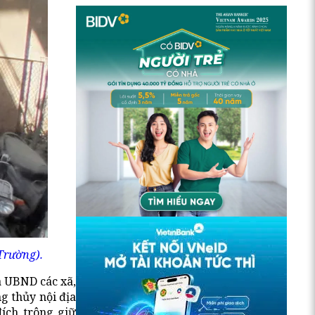
Trường).
à UBND các xã,
g thủy nội địa
đích trông giữ