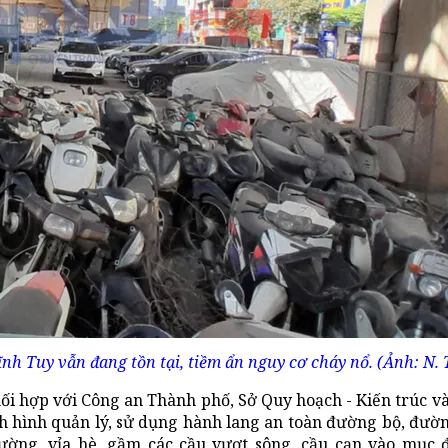
nh Tuy vẫn đang tồn tại, tiềm ẩn nguy cơ cháy nổ. (Ảnh: N. 
ối hợp với Công an Thành phố, Sở Quy hoạch - Kiến trúc v
h hình quản lý, sử dụng hành lang an toàn đường bộ, đườn
ường, vỉa hè, gầm các cầu vượt sông, cầu cạn vào mục 