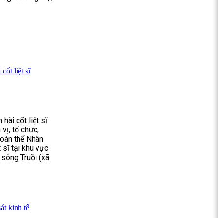
ốt liệt sĩ
hài cốt liệt sĩ
vị, tổ chức,
 toàn thể Nhân
 sĩ tại khu vực
sông Truồi (xã
t kinh tế