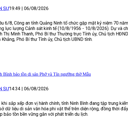
N SỰ
19:49
|
06/08/2026
ều 6/8, Công an tỉnh Quảng Ninh tổ chức gặp mặt kỷ niệm 70 năm
ng lực lượng Cảnh sát kinh tế (10/8/1956 - 10/8/2026). Dự và 
nh Thị Minh Thanh, Phó Bí thư Thường trực Tỉnh ủy, Chủ tịch HĐND 
 Khắng, Phó Bí thư Tỉnh ủy, Chủ tịch UBND tỉnh.
h Bình bảo tồn di sản Phở và Tín ngưỡng thờ Mẫu
N SỰ
14:34
|
06/08/2026
 khi sắp xếp đơn vị hành chính, tỉnh Ninh Bình đang tập trung kiể
sở dữ liệu di sản văn hóa phi vật thể trên diện rộng, đồng thời đẩ
p bảo tồn bền vững gắn với phát triển du lịch.