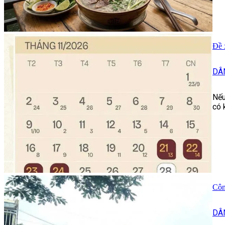
Đề 
DÂ
Nếu
có 
Côn
DÂ