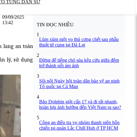
TỐ TỤNG DÂN SỰ
09/09/2025
13:42
TIN ĐỌC NHIỀU
1
Lùm xùm một vụ thú cưng chết sau phẫu
thuật tử cung tại Đà Lạt
h lang an toàn
2
n lý, sử dụng
Đừng để tiếng chó sủa kêu cứu giữa đêm
trở thành nỗi ám ảnh
3
Sôi nổi Ngày hội toàn dân bảo vệ an ninh
Tổ quốc tại Cà Mau
4
Bão Dolphin giật cấp 17 và đi rất nhanh,
hoàn lưu ảnh hưởng đến Việt Nam ra sao?
5
Công an điều tra vụ nhóm thanh niên hỗn
chiến tại quán Lắc Chill Hub ở TP HCM