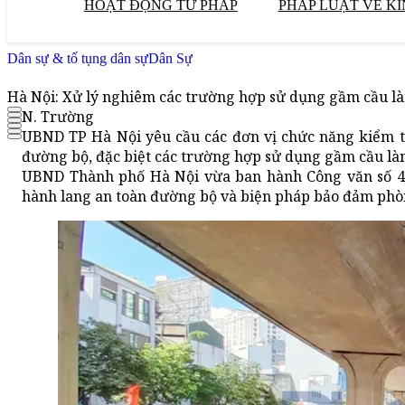
HOẠT ĐỘNG TƯ PHÁP
PHÁP LUẬT VỀ KI
Dân sự & tố tụng dân sự
Dân Sự
Hà Nội: Xử lý nghiêm các trường hợp sử dụng gầm cầu làm
N. Trường
UBND TP Hà Nội yêu cầu các đơn vị chức năng kiểm tr
đường bộ, đặc biệt các trường hợp sử dụng gầm cầu làm
UBND Thành phố Hà Nội vừa ban hành Công văn số 496
hành lang an toàn đường bộ và biện pháp bảo đảm phòn