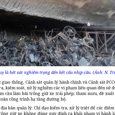
y là hết sức nghiêm trọng đến kết cấu nhịp cầu. (Ảnh: N. Tr
 giao thông, Cảnh sát quản lý hành chính và Cảnh sát PCC
a, kiểm soát, xử lý nghiêm các vi phạm liên quan đến sử 
m cầu làm bãi trông giữ xe trái phép; tham mưu, đề xuất
toàn công trình hạ tầng đường bộ.
ịa bàn quản lý: Chỉ đạo kiểm tra, xử lý triệt để các điể
 trông giữ xe không đúng quy định ra khỏi phạm vi hành 