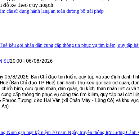
i đỗ xe theo quy hoạch.
gầm cầu
sử dụng hành lang an toàn đường bộ trái phép
Huế kêu gọi nhân dân cung cấp thông tin phục vụ tìm kiếm, quy tập hài c
N SỰ
20:00
|
06/08/2026
y 05/8/2026, Ban Chỉ đạo tìm kiếm, quy tập và xác định danh tính 
Huế (Ban Chỉ đạo TP Huế) ban hành Thư kêu gọi các cơ quan, đơn 
 chiến binh, cựu quân nhân, dân quân, du kích, thân nhân liệt sĩ và
 cung cấp thông tin phục vụ công tác tìm kiếm, quy tập hài cốt liệt
 Phước Tượng, đèo Hải Vân (xã Chân Mây - Lăng Cô) và khu vực 
 An).
ng Ninh gặp mặt kỷ niệm 70 năm Ngày truyền thống lực lượng Cảnh sá