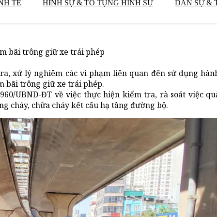
NH TẾ
HÌNH SỰ & TỐ TỤNG HÌNH SỰ
DÂN SỰ & 
 bãi trông giữ xe trái phép
a, xử lý nghiêm các vi phạm liên quan đến sử dụng hàn
 bãi trông giữ xe trái phép.
0/UBND-ĐT về việc thực hiện kiểm tra, rà soát việc quả
g cháy, chữa cháy kết cấu hạ tầng đường bộ.