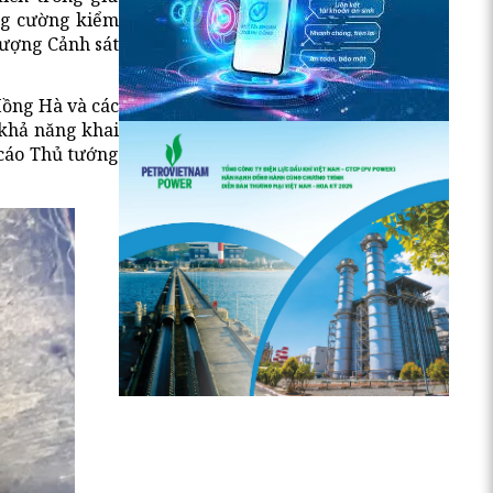
ăng cường kiểm
 lượng Cảnh sát
Hồng Hà và các
 khả năng khai
 cáo Thủ tướng