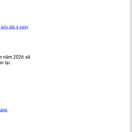
 kéo dài 4 ngày
am năm 2026 sẽ
n lại.
háng