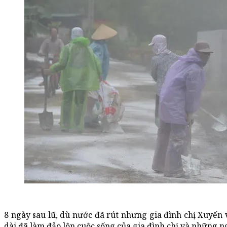
8 ngày sau lũ, dù nước đã rút nhưng gia đình chị Xuyến 
dài đã làm đảo lộn cuộc sống của gia đình chị và những n