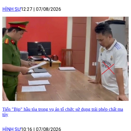
HÌNH SỰ
12:27
|
07/08/2026
Tiến "Bịp" hầu tòa trong vụ án tổ chức sử dụng trái phép chất ma
túy
HÌNH SỰ
10:16
|
07/08/2026