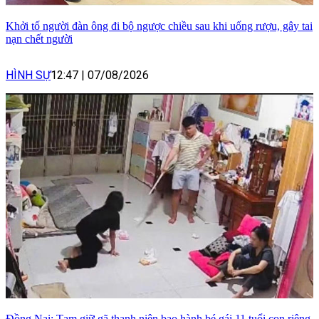
Khởi tố người đàn ông đi bộ ngược chiều sau khi uống rượu, gây tai
nạn chết người
HÌNH SỰ
12:47
|
07/08/2026
Đồng Nai: Tạm giữ gã thanh niên bạo hành bé gái 11 tuổi con riêng