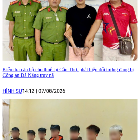
Kiểm tra căn hộ cho thuê tại Cần Thơ, phát hiện đối tượng đang bị
Công an Đà Nẵng truy nã
HÌNH SỰ
14:12
|
07/08/2026