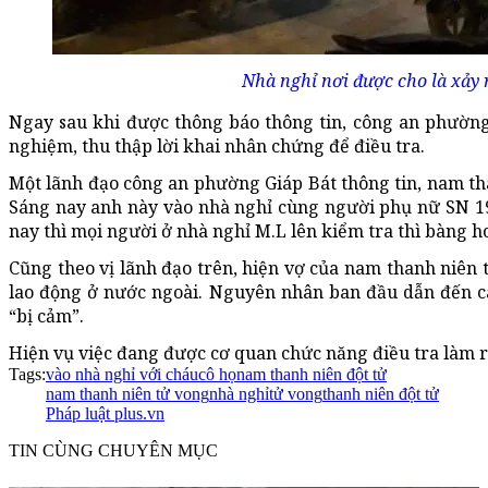
Nhà nghỉ nơi được cho là xảy r
Ngay sau khi được thông báo thông tin, công an phườn
nghiệm, thu thập lời khai nhân chứng để điều tra.
Một lãnh đạo công an phường Giáp Bát thông tin, nam th
Sáng nay anh này vào nhà nghỉ cùng người phụ nữ SN 196
nay thì mọi người ở nhà nghỉ M.L lên kiểm tra thì bàng 
Cũng theo vị lãnh đạo trên, hiện vợ của nam thanh niên 
lao động ở nước ngoài. Nguyên nhân ban đầu dẫn đến cá
“bị cảm”.
Hiện vụ việc đang được cơ quan chức năng điều tra làm r
Tags:
vào nhà nghỉ với cháu
cô họ
nam thanh niên đột tử
nam thanh niên tử vong
nhà nghỉ
tử vong
thanh niên đột tử
Pháp luật plus.vn
TIN CÙNG CHUYÊN MỤC