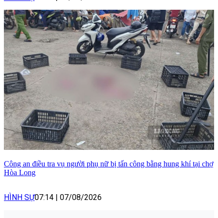
Công an điều tra vụ người phụ nữ bị tấn công bằng hung khí tại chợ
Hòa Long
HÌNH SỰ
07:14
|
07/08/2026