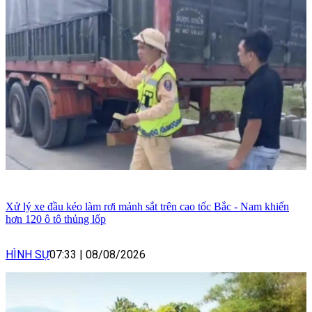
Xử lý xe đầu kéo làm rơi mảnh sắt trên cao tốc Bắc - Nam khiến
hơn 120 ô tô thủng lốp
HÌNH SỰ
07:33
|
08/08/2026