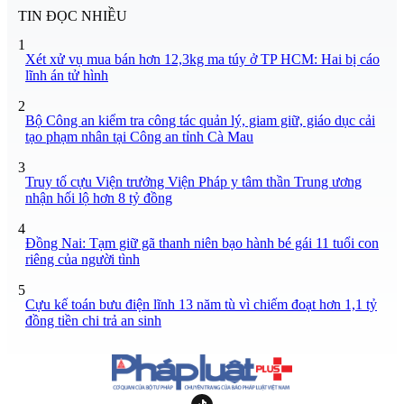
TIN ĐỌC NHIỀU
1
Xét xử vụ mua bán hơn 12,3kg ma túy ở TP HCM: Hai bị cáo
lĩnh án tử hình
2
Bộ Công an kiểm tra công tác quản lý, giam giữ, giáo dục cải
tạo phạm nhân tại Công an tỉnh Cà Mau
3
Truy tố cựu Viện trưởng Viện Pháp y tâm thần Trung ương
nhận hối lộ hơn 8 tỷ đồng
4
Đồng Nai: Tạm giữ gã thanh niên bạo hành bé gái 11 tuổi con
riêng của người tình
5
Cựu kế toán bưu điện lĩnh 13 năm tù vì chiếm đoạt hơn 1,1 tỷ
đồng tiền chi trả an sinh