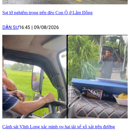
Sạt lở nghiêm trọng trên đèo Con Ó ở Lâm Đồng
DÂN SỰ
16:45
|
09/08/2026
Cảnh sát Vĩnh Long xác minh vụ hai tài xế xô xát trên đường