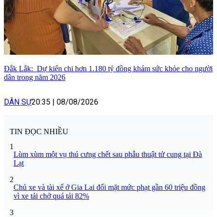
Đắk Lắk: Dự kiến chi hơn 1.180 tỷ đồng khám sức khỏe cho người
dân trong năm 2026
DÂN SỰ
20:35
|
08/08/2026
TIN ĐỌC NHIỀU
1
Lùm xùm một vụ thú cưng chết sau phẫu thuật tử cung tại Đà
Lạt
2
Chủ xe và tài xế ở Gia Lai đối mặt mức phạt gần 60 triệu đồng
vì xe tải chở quá tải 82%
3