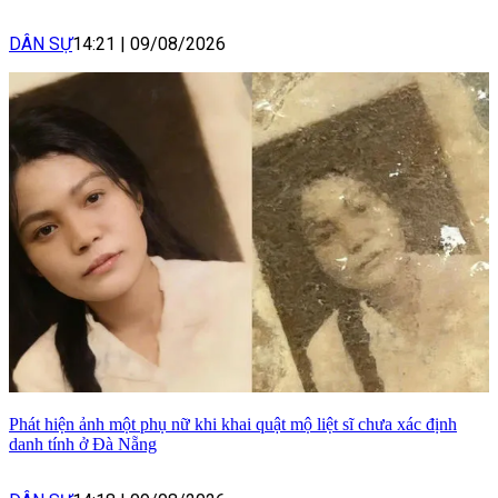
DÂN SỰ
14:21
|
09/08/2026
Phát hiện ảnh một phụ nữ khi khai quật mộ liệt sĩ chưa xác định
danh tính ở Đà Nẵng