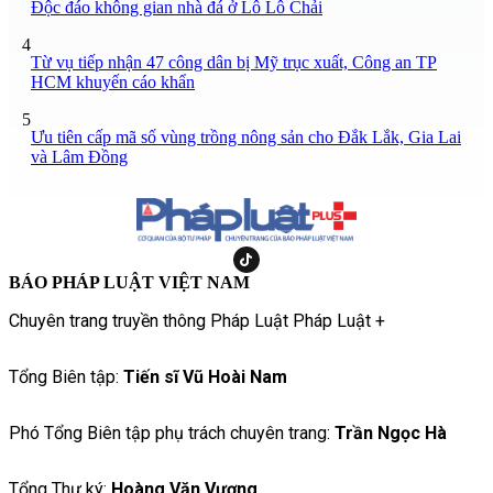
Độc đáo không gian nhà đá ở Lô Lô Chải
4
Từ vụ tiếp nhận 47 công dân bị Mỹ trục xuất, Công an TP
HCM khuyến cáo khẩn
5
Ưu tiên cấp mã số vùng trồng nông sản cho Đắk Lắk, Gia Lai
và Lâm Đồng
BÁO PHÁP LUẬT VIỆT NAM
Chuyên trang truyền thông Pháp Luật Pháp Luật +
Tổng Biên tập:
Tiến sĩ Vũ Hoài Nam
Phó Tổng Biên tập phụ trách chuyên trang:
Trần Ngọc Hà
Tổng Thư ký:
Hoàng Văn Vượng