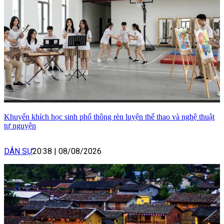
Khuyến khích học sinh phổ thông rèn luyện thể thao và nghệ thuật
tự nguyện
DÂN SỰ
20:38
|
08/08/2026