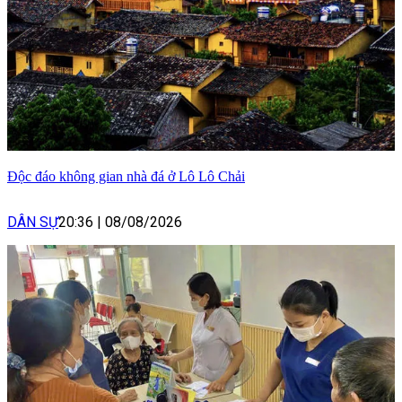
Độc đáo không gian nhà đá ở Lô Lô Chải
DÂN SỰ
20:36
|
08/08/2026