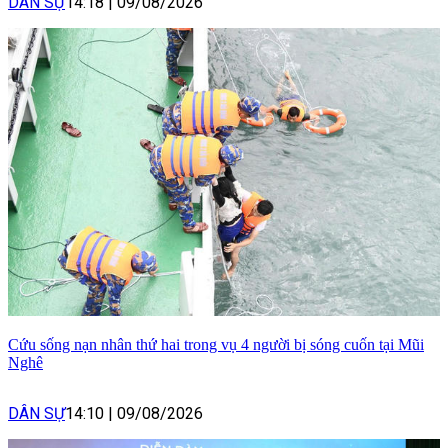
DÂN SỰ
14:18
|
09/08/2026
Cứu sống nạn nhân thứ hai trong vụ 4 người bị sóng cuốn tại Mũi
Nghê
DÂN SỰ
14:10
|
09/08/2026