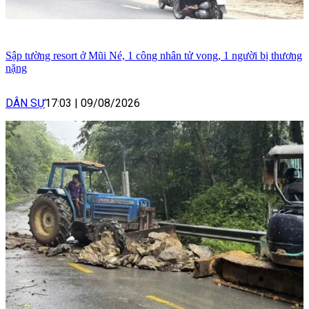
Sập tường resort ở Mũi Né, 1 công nhân tử vong, 1 người bị thương
nặng
DÂN SỰ
17:03
|
09/08/2026