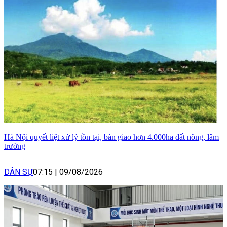
Hà Nội quyết liệt xử lý tồn tại, bàn giao hơn 4.000ha đất nông, lâm
trường
DÂN SỰ
07:15
|
09/08/2026