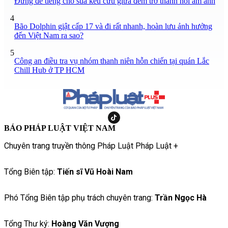
Đừng để tiếng chó sủa kêu cứu giữa đêm trở thành nỗi ám ảnh
4
Bão Dolphin giật cấp 17 và đi rất nhanh, hoàn lưu ảnh hưởng
đến Việt Nam ra sao?
5
Công an điều tra vụ nhóm thanh niên hỗn chiến tại quán Lắc
Chill Hub ở TP HCM
BÁO PHÁP LUẬT VIỆT NAM
Chuyên trang truyền thông Pháp Luật Pháp Luật +
Tổng Biên tập:
Tiến sĩ Vũ Hoài Nam
Phó Tổng Biên tập phụ trách chuyên trang:
Trần Ngọc Hà
Tổng Thư ký:
Hoàng Văn Vượng