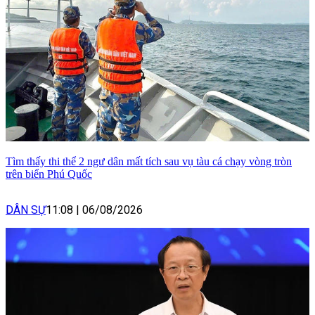
Tìm thấy thi thể 2 ngư dân mất tích sau vụ tàu cá chạy vòng tròn
trên biển Phú Quốc
DÂN SỰ
11:08
|
06/08/2026