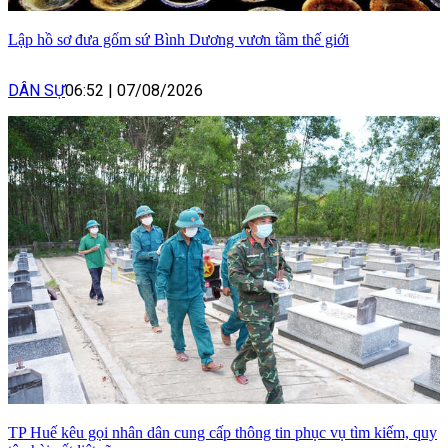
Lập hồ sơ đưa gốm sứ Bình Dương vươn tầm thế giới
DÂN SỰ
06:52
|
07/08/2026
TP Huế kêu gọi nhân dân cung cấp thông tin phục vụ tìm kiếm, quy