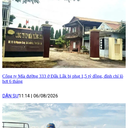
Công ty Mía đường 333 ở Đắk Lắk bị phạt 1,5 tỷ đồng, đình chỉ lò
hơi 6 tháng
DÂN SỰ
11:14
|
06/08/2026