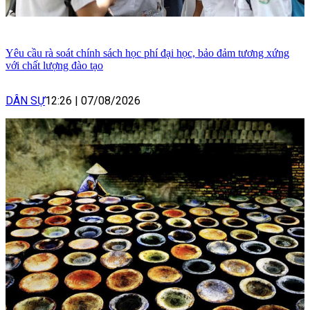
Yêu cầu rà soát chính sách học phí đại học, bảo đảm tương xứng
với chất lượng đào tạo
DÂN SỰ
12:26
|
07/08/2026