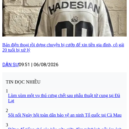
Bán điện thoại rồi dựng chuyện bị cướp để xin tiền gia đình, cô gái
20 tuổi bị xử lý
DÂN SỰ
09:51
|
06/08/2026
TIN ĐỌC NHIỀU
1
Lùm xùm một vụ thú cưng chết sau phẫu thuật tử cung tại Đà
Lạt
2
Sôi nổi Ngày hội toàn dân bảo vệ an ninh Tổ quốc tại Cà Mau
3