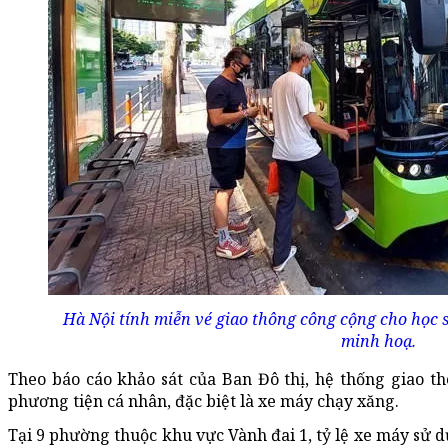
Hà Nội tính miễn vé giao thông công cộng cho học s
minh hoạ.
Theo báo cáo khảo sát của Ban Đô thị, hệ thống giao th
phương tiện cá nhân, đặc biệt là xe máy chạy xăng.
Tại 9 phường thuộc khu vực Vành đai 1, tỷ lệ xe máy sử 