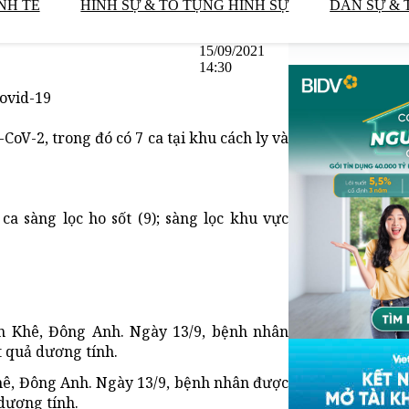
NH TẾ
HÌNH SỰ & TỐ TỤNG HÌNH SỰ
DÂN SỰ & 
15/09/2021
14:30
Covid-19
oV-2, trong đó có 7 ca tại khu cách ly và
a sàng lọc ho sốt (9); sàng lọc khu vực
ên Khê, Đông Anh. Ngày 13/9, bệnh nhân
t quả dương tính.
Khê, Đông Anh. Ngày 13/9, bệnh nhân được
dương tính.