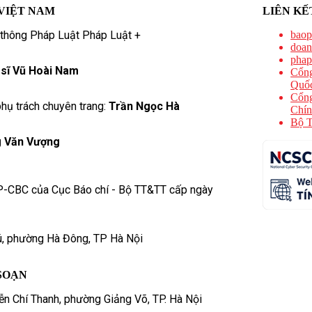
VIỆT NAM
LIÊN KẾ
 thông Pháp Luật Pháp Luật +
baop
doan
phap
 sĩ Vũ Hoài Nam
Cổng
Quốc
Cổng
hụ trách chuyên trang:
Trần Ngọc Hà
Chín
Bộ T
 Văn Vượng
P-CBC của Cục Báo chí - Bộ TT&TT cấp ngày
ú, phường Hà Đông, TP Hà Nội
SOẠN
n Chí Thanh, phường Giảng Võ, TP. Hà Nội