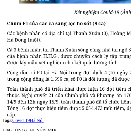
Xét nghiệm Covid-19 (Ảnh
Chùm F1 của các ca sàng lọc ho sốt (9 ca)
Các bệnh nhân có địa chỉ tại Thanh Xuân (3), Hoàng Ma
Hà Đông (một).
Cả 3 bệnh nhân tại Thanh Xuân sống cùng nhà tại ngõ 
của bệnh nhân H.H.G., được chuyển cách ly tập trun
được lấy mẫu xét nghiệm cho kết quả dương tính.
Cộng dồn số F0 tại Hà Nội trong đợt dịch 4 (từ ngày 2
trong cộng đồng là 1.596 ca, số F0 là đối tượng đã được c
Toàn thành phố đã triển khai thực hiện 16 đợt tiêm c
thuộc Nghị quyết 21 của Chính phủ và Phương án 17
14/9 đến 12h ngày 15/9, toàn thành phố đã tổ chức tiê
Tổng 16 đợt thực hiện tiêm được 5.054.473 mũi tiêm, đạ
cấp.
Tags:
Covid-19
Hà Nội
TIN CÙNG CHUYÊN MỤC