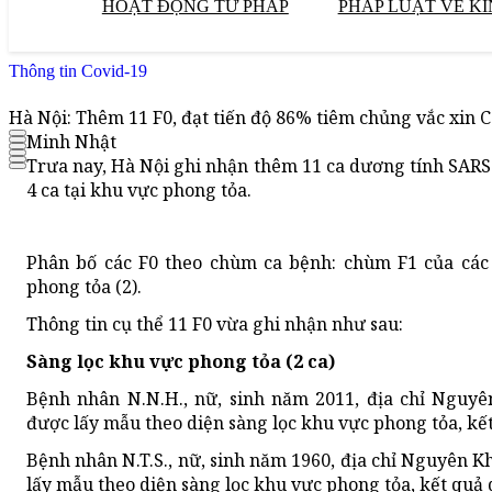
HOẠT ĐỘNG TƯ PHÁP
PHÁP LUẬT VỀ KI
Thông tin Covid-19
Hà Nội: Thêm 11 F0, đạt tiến độ 86% tiêm chủng vắc xin 
Minh Nhật
Trưa nay, Hà Nội ghi nhận thêm 11 ca dương tính SARS-C
4 ca tại khu vực phong tỏa.
Phân bố các F0 theo chùm ca bệnh: chùm F1 của các c
phong tỏa (2).
Thông tin cụ thể 11 F0 vừa ghi nhận như sau:
Sàng lọc khu vực phong tỏa (2 ca)
Bệnh nhân N.N.H., nữ, sinh năm 2011, địa chỉ Nguy
được lấy mẫu theo diện sàng lọc khu vực phong tỏa, kế
Bệnh nhân N.T.S., nữ, sinh năm 1960, địa chỉ Nguyên 
lấy mẫu theo diện sàng lọc khu vực phong tỏa, kết quả 