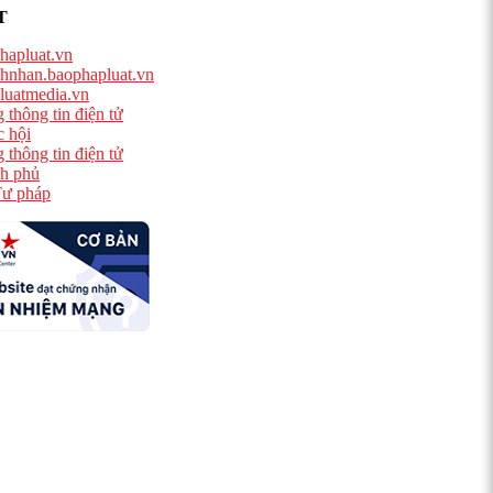
T
hapluat.vn
hnhan.baophapluat.vn
luatmedia.vn
 thông tin điện tử
 hội
 thông tin điện tử
h phủ
ư pháp