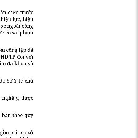
àn diện trước
hiệu lực, hiệu
ược ngoài công
ợc có sai phạm
oài công lập đã
BND TP đối với
hám đa khoa và
do Sở Y tế chủ
h nghề y, dược
a bàn theo quy
 gồm các cơ sở