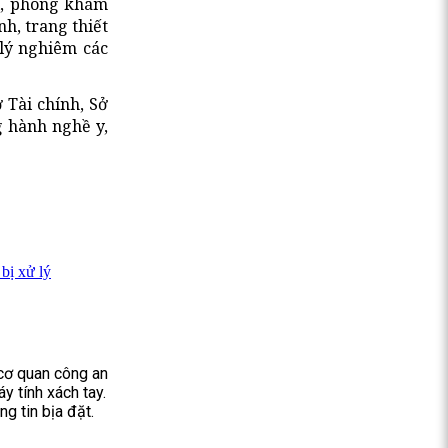
ài, phòng khám
h, trang thiết
 lý nghiêm các
 Tài chính, Sở
g hành nghề y,
 bị xử lý
 cơ quan công an
y tính xách tay.
g tin bịa đặt.