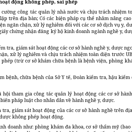
 hoạt động không phép, sai phép
cường công tác quản lý nhà nước và chịu trách nhiệm to
ập trên địa bàn; Có các biện pháp cụ thể nhằm nâng cao 
iện ngăn chặn, xử lý nghiêm đối với các cơ sở dịch vụ y, d
i giấy chứng nhận đăng ký hộ kinh doanh ngành nghề y, dư
iểm tra, giám sát hoạt động các cơ sở hành nghề y, dược ng
chặn, xử lý nghiêm và chịu trách nhiệm toàn diện trước U
 phép (trừ cơ sở khám chữa bệnh là bệnh viện, phòng k
 bệnh, chữa bệnh của Sở Y tế, Đoàn kiểm tra, hậu kiểm 
xã hội tham gia công tác quản lý hoạt động các cơ sở hàn
 biến pháp luật cho nhân dân về hành nghề y, dược.
 tra, giám sát hoạt động của các cơ sở hành nghề trên đị
, dược không phép hoạt động.
inh doanh như: phòng khám đa khoa, cơ sở thẩm mỹ (bao