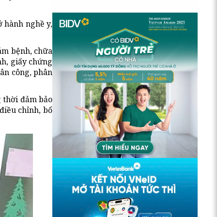
ở hành nghề y,
hám bệnh, chữa
nh, giấy chứng
hân công, phân
g thời đảm bảo
điều chỉnh, bổ