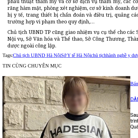
phẫu thuật thẩm mỹ và cơ sở dịch vụ thẩm mỹ, các cơ
răng hàm mặt, phòng xét nghiệm, cơ sở kinh doanh dược
bị y tế, trang thiết bị chẩn đoán và điều trị, quảng
trường hợp vi phạm theo quy định,…
Chủ tịch UBND TP cũng giao nhiệm vụ cụ thể cho các S
Nội vụ, Sở Văn hóa và Thể thao, Sở Công Thương, Thàn
dược ngoài công lập.
Tags:
Chủ tịch UBND Hà Nội
Sở Y tế Hà Nội
chủ tịch
hành nghề y dư
TIN CÙNG CHUYÊN MỤC
Bán 
DÂ
Sau
trì
Quá