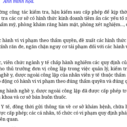
Ảnh minh họa.
ờng công tác kiểm tra, hậu kiểm sau cấp phép để kịp thờ
 tra các cơ sở có hình thức kinh doanh tiềm ẩn các yếu tố n
m mỹ, phòng khám răng hàm mặt, phòng xét nghiệm..., c
c hành vi vi phạm theo thẩm quyền, đề xuất các hình thức 
ính răn đe, ngăn chặn nguy cơ tái phạm đối với các hành 
c, viên chức ngành y tế chấp hành nghiêm các quy định củ
o thủ trưởng đơn vị công lập trong việc quản lý, kiểm tr
nghề y, dược ngoài công lập của nhân viên y tế thuộc thẩm
ao động có hành vi vi phạm theo đúng thẩm quyền và đúng 
ng hành nghề y, dược ngoài công lập đã được cấp phép tr
 khoa và cơ sở bán buôn thuốc.
 Y tế, đồng thời gửi thông tin về cơ sở khám bệnh, chữa
c cấp phép; các cá nhân, tổ chức có vi phạm quy định phá
iên quan.