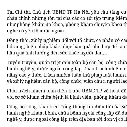
Tại Chỉ thị, Chủ tịch UBND TP Hà Nội yêu cầu tăng cư
chấn chỉnh những tồn tại của các cơ sở; tập trung kiểm
như phòng khám đa khoa, phòng khám chuyên khoa thẩ
nghề có yếu tố nước ngoài.
Đồng thời, xử lý nghiêm đối với tổ chức, cá nhân có cá
bổ sung, biện pháp khắc phục hậu quả phù hợp để tạo t
hậu quả ảnh hưởng đến sức khỏe người dân,...
Tuyên truyền, quán triệt đến toàn bộ cán bộ, công chứ
hành nghề y, dược ngoài công lập. Giao trách nhiệm ch
nâng cao ý thức, trách nhiệm tuân thủ pháp luật hành 
và xử lý nghiêm cán bộ, công chức, viên chức, người l
Chịu trách nhiệm toàn diện trước UBND TP về hoạt độ
với cơ sở khám chữa bệnh là bệnh viện, phòng khám đa
Công bố công khai trên Cổng thông tin điện tử của Sở
hành nghề khám bệnh, chữa bệnh ngoài công lập đã đượ
nghề y, dược ngoài công lập trên địa bàn tới đơn vị có l