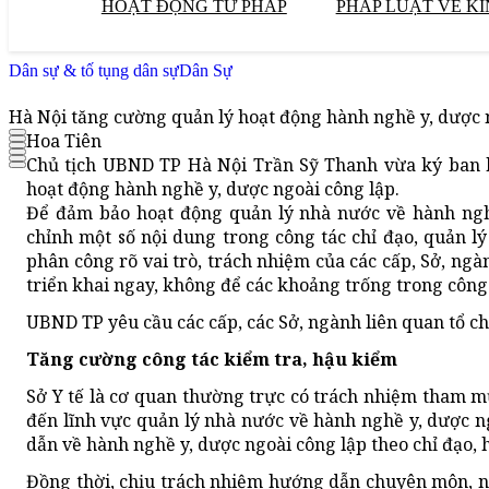
HOẠT ĐỘNG TƯ PHÁP
PHÁP LUẬT VỀ KI
Dân sự & tố tụng dân sự
Dân Sự
Hà Nội tăng cường quản lý hoạt động hành nghề y, dược 
Hoa Tiên
Chủ tịch UBND TP Hà Nội Trần Sỹ Thanh vừa ký ban h
hoạt động hành nghề y, dược ngoài công lập.
Để đảm bảo hoạt động quản lý nhà nước về hành nghề
chỉnh một số nội dung trong công tác chỉ đạo, quản l
phân công rõ vai trò, trách nhiệm của các cấp, Sở, ng
triển khai ngay, không để các khoảng trống trong công
UBND TP yêu cầu các cấp, các Sở, ngành liên quan tổ c
Tăng cường công tác kiểm tra, hậu kiểm
Sở Y tế là cơ quan thường trực có trách nhiệm tham m
đến lĩnh vực quản lý nhà nước về hành nghề y, dược n
dẫn về hành nghề y, dược ngoài công lập theo chỉ đạo,
Đồng thời, chịu trách nhiệm hướng dẫn chuyên môn, ng