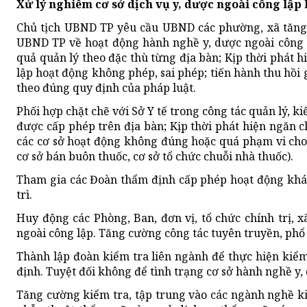
Xử lý nghiêm cơ sở dịch vụ y, dược ngoài công lập
Chủ tịch UBND TP yêu cầu UBND các phường, xã tăng 
UBND TP về hoạt động hành nghề y, dược ngoài công l
quả quản lý theo đặc thù từng địa bàn; Kịp thời phát h
lập hoạt động không phép, sai phép; tiến hành thu hồ
theo đúng quy định của pháp luật.
Phối hợp chặt chẽ với Sở Y tế trong công tác quản lý, k
được cấp phép trên địa bàn; Kịp thời phát hiện ngăn 
các cơ sở hoạt động không đúng hoặc quá phạm vi cho
cơ sở bán buôn thuốc, cơ sở tổ chức chuỗi nhà thuốc).
Tham gia các Đoàn thẩm định cấp phép hoạt động khám
trì.
Huy động các Phòng, Ban, đơn vị, tổ chức chính trị, 
ngoài công lập. Tăng cường công tác tuyên truyền, phổ
Thành lập đoàn kiểm tra liên ngành để thực hiện kiểm
định. Tuyệt đối không để tình trạng cơ sở hành nghề y
Tăng cường kiểm tra, tập trung vào các ngành nghề k