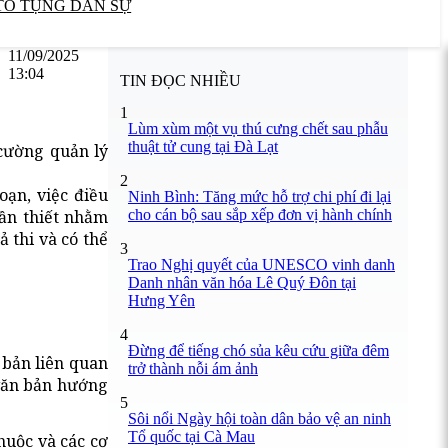
TỐ TỤNG DÂN SỰ
11/09/2025
13:04
TIN ĐỌC NHIỀU
1
Lùm xùm một vụ thú cưng chết sau phẫu
thuật tử cung tại Đà Lạt
cường quản lý
2
ạn, việc điều
Ninh Bình: Tăng mức hỗ trợ chi phí đi lại
cho cán bộ sau sắp xếp đơn vị hành chính
cần thiết nhằm
 thi và có thể
3
Trao Nghị quyết của UNESCO vinh danh
Danh nhân văn hóa Lê Quý Đôn tại
Hưng Yên
4
Đừng để tiếng chó sủa kêu cứu giữa đêm
 bản liên quan
trở thành nỗi ám ảnh
 văn bản hướng
5
Sôi nổi Ngày hội toàn dân bảo vệ an ninh
Tổ quốc tại Cà Mau
huộc và các cơ