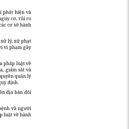
i phát hiện và
guy cơ, rủi ro
ác cơ sở hành
xử lý, xử phạt
vi vi phạm gây
a pháp luật về
a, giám sát và
 quyền quản lý
quy định.
ên địa bàn đối
 bệnh và người
p luật về hành