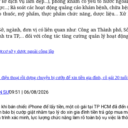
 sở dịch vụ làm đẹp...), phòng khám có yếu tố nước ngo
...; Rà soát các hoạt động quảng cáo khám bệnh, chữa bện
 cáo thuốc, mỹ phẩm, thực phẩm chức năng, dược liệu… Xử
ở, ngành, đơn vị có liên quan như: Công an Thành phố, Sở
h tra TP,… đối với công tác tăng cường quản lý hoạt độn
ợc
cơ sở y dược ngoài công lập
điện thoại rồi dựng chuyện bị cướp để xin tiền gia đình, cô gái 20 tuổi
N SỰ
09:51
|
06/08/2026
 khi bán chiếc iPhone để lấy tiền, một cô gái tại TP HCM đã đến
nh báo bị cướp giật nhằm tạo lý do xin gia đình tiền trả góp mua má
 trình xác minh, lực lượng chức năng làm rõ toàn bộ vụ việc là thôn