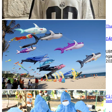
Tha
DÂ
UBN
ngà
202
Cà 
sin