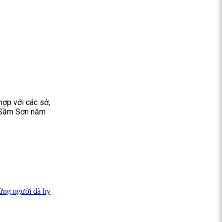
hợp với các sở,
u Sầm Sơn năm
hững người đã hy