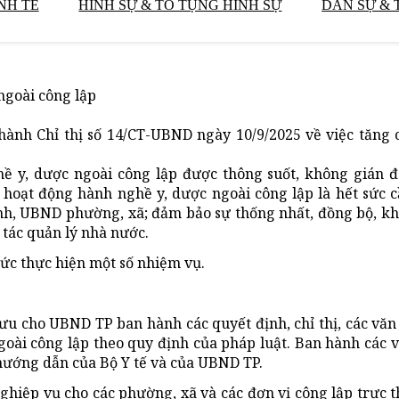
NH TẾ
HÌNH SỰ & TỐ TỤNG HÌNH SỰ
DÂN SỰ & 
ngoài công lập
ành Chỉ thị số 14/CT-UBND ngày 10/9/2025 về việc tăng 
 y, dược ngoài công lập được thông suốt, không gián đo
ý hoạt động hành nghề y, dược ngoài công lập là hết sức 
ành, UBND phường, xã; đảm bảo sự thống nhất, đồng bộ, khả
 tác quản lý nhà nước.
hức thực hiện một số nhiệm vụ.
ưu cho UBND TP ban hành các quyết định, chỉ thị, các văn
goài công lập theo quy định của pháp luật. Ban hành các
 hướng dẫn của Bộ Y tế và của UBND TP.
hiệp vụ cho các phường, xã và các đơn vị công lập trực t