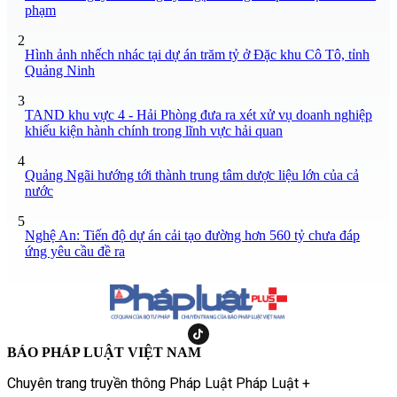
phạm
2
Hình ảnh nhếch nhác tại dự án trăm tỷ ở Đặc khu Cô Tô, tỉnh
Quảng Ninh
3
TAND khu vực 4 - Hải Phòng đưa ra xét xử vụ doanh nghiệp
khiếu kiện hành chính trong lĩnh vực hải quan
4
Quảng Ngãi hướng tới thành trung tâm dược liệu lớn của cả
nước
5
Nghệ An: Tiến độ dự án cải tạo đường hơn 560 tỷ chưa đáp
ứng yêu cầu đề ra
BÁO PHÁP LUẬT VIỆT NAM
Chuyên trang truyền thông Pháp Luật Pháp Luật +