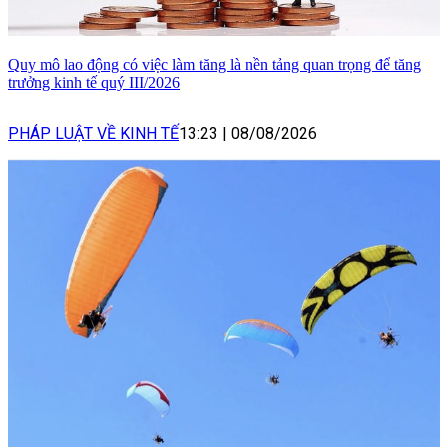
Quy mô lao động có việc làm tăng là nền tảng quan trọng để tăng
trưởng kinh tế quý III/2026
PHÁP LUẬT VỀ KINH TẾ
13:23
|
08/08/2026