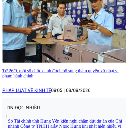
Từ 26/9, một số chức danh được bổ sung thẩm quyền xử phạt vi
phạm hành chính
PHÁP LUẬT VỀ KINH TẾ
08:05
|
08/08/2026
TIN ĐỌC NHIỀU
1
Sở Tài chính tỉnh Hưng Yên kiến nghị chấm dứt dự án của Chi
nhánh Công ty TNHH giày Ngọc Hưng khi phát hiện nhiều vi