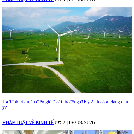
Hà Tĩnh: 4 dự án điện gió 7.810 tỷ đồng ở Kỳ Anh có gì đáng chú
ý?
PHÁP LUẬT VỀ KINH TẾ
09:57
|
08/08/2026