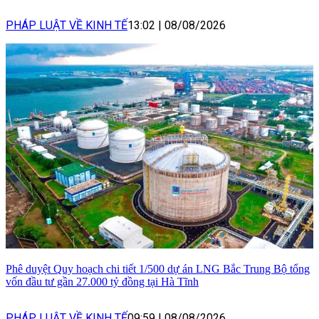
PHÁP LUẬT VỀ KINH TẾ
13:02
|
08/08/2026
Phê duyệt Quy hoạch chi tiết 1/500 dự án LNG Bắc Trung Bộ tổng
vốn đầu tư gần 27.000 tỷ đồng tại Hà Tĩnh
PHÁP LUẬT VỀ KINH TẾ
09:59
|
08/08/2026