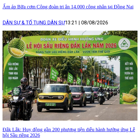
Ấm áp Bữa cơm Công đoàn tri ân 14.000 công nhân tại Đồng Nai
DÂN SỰ & TỐ TỤNG DÂN SỰ
13:21
|
08/08/2026
Đắk Lắk: Huy động gần 200 phương tiện diễu hành hưởng ứng Lễ
hội Sầu riêng 2026