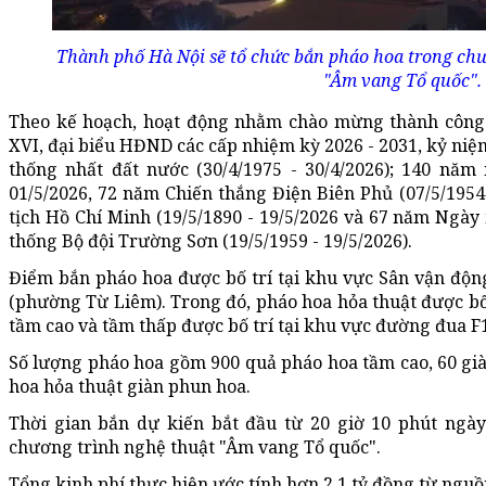
Thành phố Hà Nội sẽ tổ chức bắn pháo hoa trong chư
"Âm vang Tổ quốc".
Theo kế hoạch, hoạt động nhằm chào mừng thành công 
XVI, đại biểu HĐND các cấp nhiệm kỳ 2026 - 2031, kỷ n
thống nhất đất nước (30/4/1975 - 30/4/2026); 140 năm
01/5/2026, 72 năm Chiến thắng Điện Biên Phủ (07/5/1954
tịch Hồ Chí Minh (19/5/1890 - 19/5/2026 và 67 năm Ngà
thống Bộ đội Trường Sơn (19/5/1959 - 19/5/2026).
Điểm bắn pháo hoa được bố trí tại khu vực Sân vận độ
(phường Từ Liêm). Trong đó, pháo hoa hỏa thuật được bố 
tầm cao và tầm thấp được bố trí tại khu vực đường đua F
Số lượng pháo hoa gồm 900 quả pháo hoa tầm cao, 60 gi
hoa hỏa thuật giàn phun hoa.
Thời gian bắn dự kiến bắt đầu từ 20 giờ 10 phút ngày
chương trình nghệ thuật "Âm vang Tổ quốc".
Tổng kinh phí thực hiện ước tính hơn 2,1 tỷ đồng từ ngu