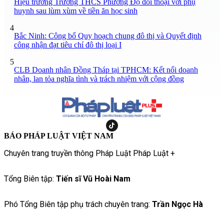
Hiệu trưởng Trường THCS Phương Độ đối thoại với phụ
huynh sau lùm xùm về tiền ăn học sinh
4
Bắc Ninh: Công bố Quy hoạch chung đô thị và Quyết định
công nhận đạt tiêu chí đô thị loại I
5
CLB Doanh nhân Đồng Tháp tại TPHCM: Kết nối doanh
nhân, lan tỏa nghĩa tình và trách nhiệm với cộng đồng
BÁO PHÁP LUẬT VIỆT NAM
Chuyên trang truyền thông Pháp Luật Pháp Luật +
Tổng Biên tập:
Tiến sĩ Vũ Hoài Nam
Phó Tổng Biên tập phụ trách chuyên trang:
Trần Ngọc Hà