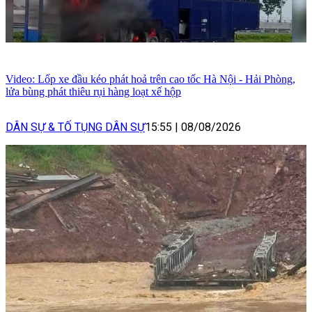
Video: Lốp xe đầu kéo phát hoả trên cao tốc Hà Nội - Hải Phòng,
lửa bùng phát thiêu rụi hàng loạt xế hộp
DÂN SỰ & TỐ TỤNG DÂN SỰ
15:55
|
08/08/2026