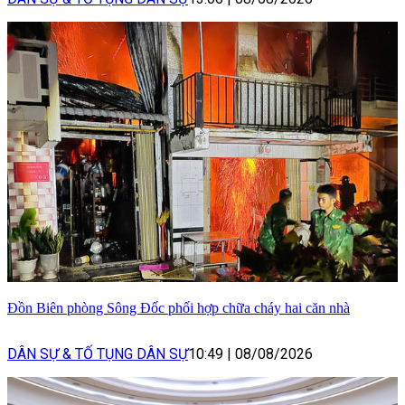
Đồn Biên phòng Sông Đốc phối hợp chữa cháy hai căn nhà
DÂN SỰ & TỐ TỤNG DÂN SỰ
10:49
|
08/08/2026