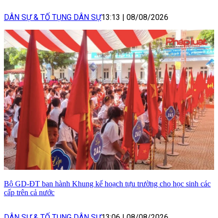
DÂN SỰ & TỐ TỤNG DÂN SỰ
13:13
|
08/08/2026
Bộ GD-ĐT ban hành Khung kế hoạch tựu trường cho học sinh các
cấp trên cả nước
DÂN SỰ & TỐ TỤNG DÂN SỰ
13:06
|
08/08/2026