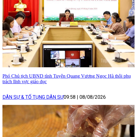
Phó Chủ tịch UBND tỉnh Tuyên Quang Vương Ngọc Hà thôi phụ
trách lĩnh vực giáo dục
DÂN SỰ & TỐ TỤNG DÂN SỰ
09:58
|
08/08/2026