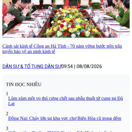
Cảnh sát kinh tế Công an Hà Tĩnh - 70 năm vững bước trên trận
tuyến bảo vệ an ninh kinh tế
DÂN SỰ & TỐ TỤNG DÂN SỰ
09:54
|
08/08/2026
TIN ĐỌC NHIỀU
1
Lùm xùm một vụ thú cưng chết sau phẫu thuật tử cung tại Đà
Lạt
2
Đồng Nai: Cháy lớn tại khu vực chợ Biên Hòa cũ trong đêm
3