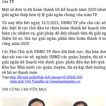
của TP.
Một số đơn vị đã hoàn thành tốt kế hoạch năm 2020 nhưng
giải ngân thấp hơn tỷ lệ giải ngân chung của toàn TP.
Từ nay đến hết ngày 31/1/2021, UBND TP yêu cầu các sở
đặc biệt là các chủ đầu tư chưa hoàn thành kế hoạch vốn 
hiện các nhiệm vụ, giải pháp để đẩy nhanh tiến độ giải n
thiện hồ sơ, thủ tục giải ngân, phấn đấu hoàn thành ở m
công năm 2020.
Các Phó Chủ tịch UBND TP theo dõi lĩnh vực, địa bàn đư
đạo sát sao các sở, ngành; UBND các quận, huyện, thị xã v
giải ngân kế hoạch vốn được giao, phấn đấu đạt kết quả
Kho bạc Nhà nước các quận, huyện, thị xã kịp thời hướng
về hồ sơ thanh toán.
Tags:
thúc đẩy
giải ngân
Pháp luật plus
quyết liệt
Hà Nội
pháp luật Việt Nam
đầu tư công
phapluatplus.vn
TIN CÙNG CHUYÊN MỤC