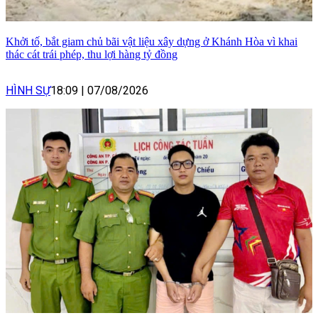
Khởi tố, bắt giam chủ bãi vật liệu xây dựng ở Khánh Hòa vì khai
thác cát trái phép, thu lợi hàng tỷ đồng
HÌNH SỰ
18:09
|
07/08/2026