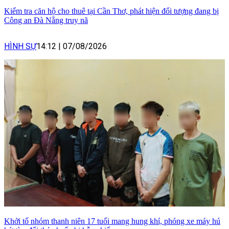
Kiểm tra căn hộ cho thuê tại Cần Thơ, phát hiện đối tượng đang bị
Công an Đà Nẵng truy nã
HÌNH SỰ
14:12
|
07/08/2026
Khởi tố nhóm thanh niên 17 tuổi mang hung khí, phóng xe máy hú