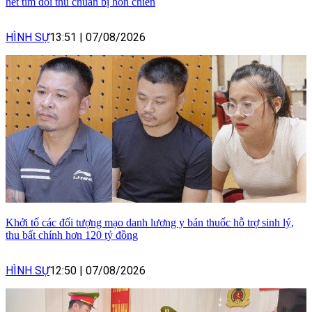
hét tìm đối thủ chuẩn bị hỗn chiến
HÌNH SỰ
13:51
|
07/08/2026
Khởi tố các đối tượng mạo danh lương y bán thuốc hỗ trợ sinh lý,
thu bất chính hơn 120 tỷ đồng
HÌNH SỰ
12:50
|
07/08/2026