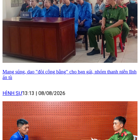
Mang súng, dao "đòi công bằng" cho bạn gái, nhóm thanh niên lĩnh
án tù
HÌNH SỰ
13:13
|
08/08/2026