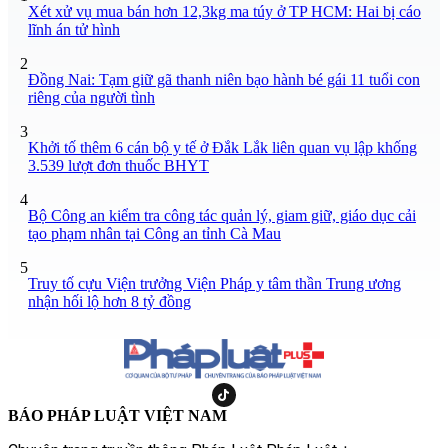
Xét xử vụ mua bán hơn 12,3kg ma túy ở TP HCM: Hai bị cáo
lĩnh án tử hình
2
Đồng Nai: Tạm giữ gã thanh niên bạo hành bé gái 11 tuổi con
riêng của người tình
3
Khởi tố thêm 6 cán bộ y tế ở Đắk Lắk liên quan vụ lập khống
3.539 lượt đơn thuốc BHYT
4
Bộ Công an kiểm tra công tác quản lý, giam giữ, giáo dục cải
tạo phạm nhân tại Công an tỉnh Cà Mau
5
Truy tố cựu Viện trưởng Viện Pháp y tâm thần Trung ương
nhận hối lộ hơn 8 tỷ đồng
BÁO PHÁP LUẬT VIỆT NAM