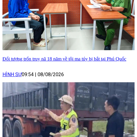
Đối tượng trốn truy nã 18 năm về tội ma túy bị bắt tại Phú Quốc
HÌNH SỰ
09:54
|
08/08/2026