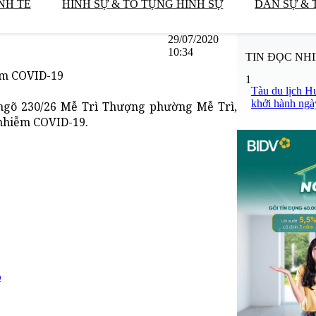
NH TẾ
HÌNH SỰ & TỐ TỤNG HÌNH SỰ
DÂN SỰ & 
29/07/2020
10:34
TIN ĐỌC NH
iễm COVID-19
1
Tàu du lịch H
khởi hành ngà
ngõ 230/26 Mễ Trì Thượng phường Mễ Trì,
nhiễm COVID-19.
9