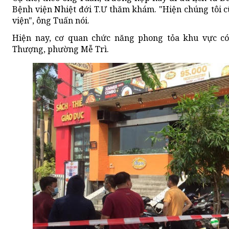
Bệnh viện Nhiệt đới T.Ư thăm khám. "Hiện chúng tôi 
viện", ông Tuấn nói.
Hiện nay, cơ quan chức năng phong tỏa khu vực có
Thượng, phường Mễ Trì.