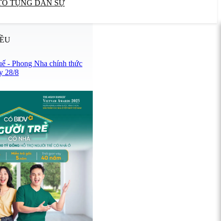
TỐ TỤNG DÂN SỰ
IỀU
uế - Phong Nha chính thức
y 28/8