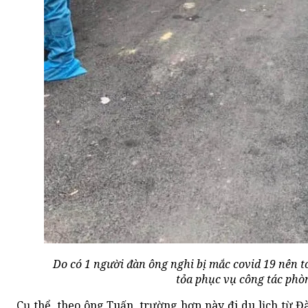
Do có 1 người đàn ông nghi bị mắc covid 19 nên 
tỏa phục vụ công tác phò
Cụ thể, theo ông Tuấn, trường hợp này đi du lịch từ Đà