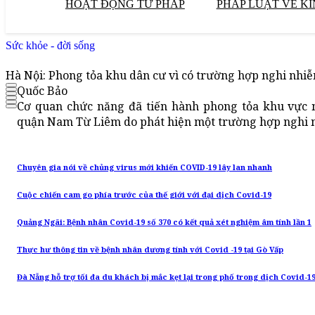
HOẠT ĐỘNG TƯ PHÁP
PHÁP LUẬT VỀ KI
Sức khỏe - đời sống
Hà Nội: Phong tỏa khu dân cư vì có trường hợp nghi nh
Quốc Bảo
Cơ quan chức năng đã tiến hành phong tỏa khu vực 
quận Nam Từ Liêm do phát hiện một trường hợp nghi 
Chuyên gia nói về chủng virus mới khiến COVID-19 lây lan nhanh
Cuộc chiến cam go phía trước của thế giới với đại dịch Covid-19
Quảng Ngãi: Bệnh nhân Covid-19 số 370 có kết quả xét nghiệm âm tính lần 1
Thực hư thông tin về bệnh nhân dương tính với Covid -19 tại Gò Vấp
Đà Nẵng hỗ trợ tối đa du khách bị mắc kẹt lại trong phố trong dịch Covid-1