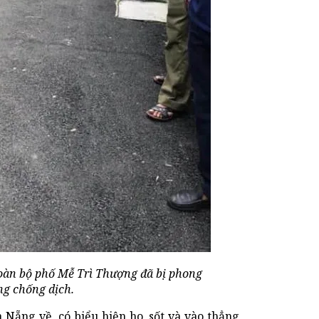
toàn bộ phố Mễ Trì Thượng đã bị phong
ng chống dịch.
 Nẵng về, có biểu hiện ho, sốt và vào thẳng