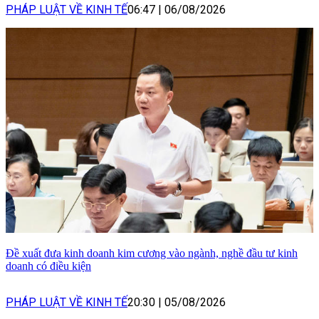
PHÁP LUẬT VỀ KINH TẾ
06:47
|
06/08/2026
Đề xuất đưa kinh doanh kim cương vào ngành, nghề đầu tư kinh
doanh có điều kiện
PHÁP LUẬT VỀ KINH TẾ
20:30
|
05/08/2026