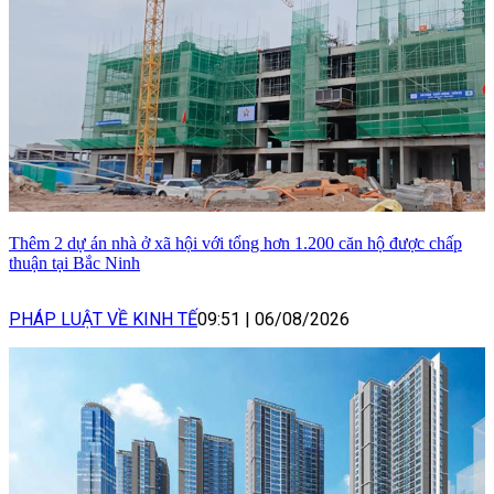
Thêm 2 dự án nhà ở xã hội với tổng hơn 1.200 căn hộ được chấp
thuận tại Bắc Ninh
PHÁP LUẬT VỀ KINH TẾ
09:51
|
06/08/2026