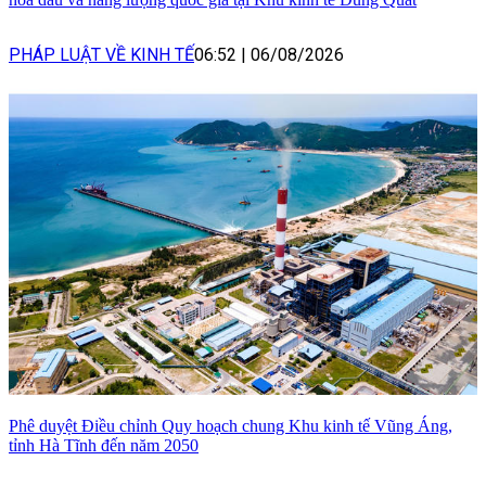
PHÁP LUẬT VỀ KINH TẾ
06:52
|
06/08/2026
Phê duyệt Điều chỉnh Quy hoạch chung Khu kinh tế Vũng Áng,
tỉnh Hà Tĩnh đến năm 2050