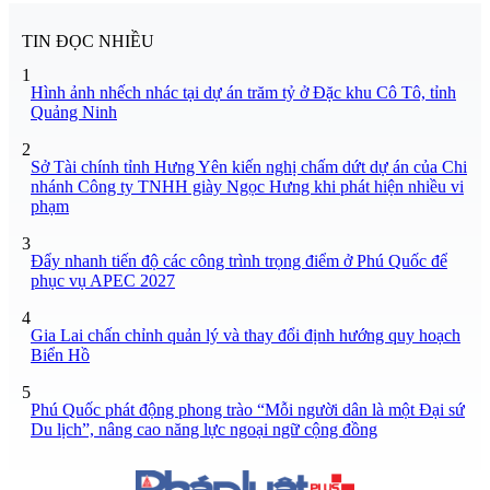
TIN ĐỌC NHIỀU
1
Hình ảnh nhếch nhác tại dự án trăm tỷ ở Đặc khu Cô Tô, tỉnh
Quảng Ninh
2
Sở Tài chính tỉnh Hưng Yên kiến nghị chấm dứt dự án của Chi
nhánh Công ty TNHH giày Ngọc Hưng khi phát hiện nhiều vi
phạm
3
Đẩy nhanh tiến độ các công trình trọng điểm ở Phú Quốc để
phục vụ APEC 2027
4
Gia Lai chấn chỉnh quản lý và thay đổi định hướng quy hoạch
Biển Hồ
5
Phú Quốc phát động phong trào “Mỗi người dân là một Đại sứ
Du lịch”, nâng cao năng lực ngoại ngữ cộng đồng