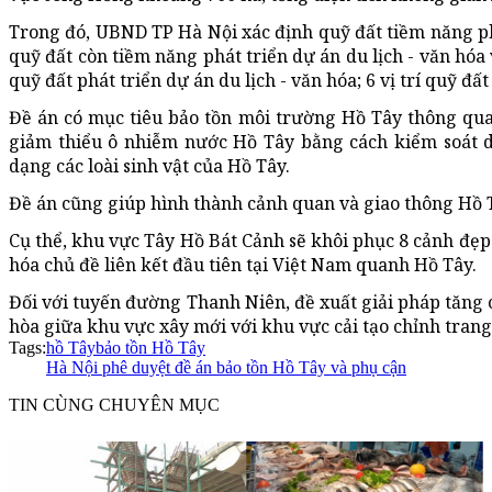
Trong đó, UBND TP Hà Nội xác định quỹ đất tiềm năng ph
quỹ đất còn tiềm năng phát triển dự án du lịch - văn hóa 
quỹ đất phát triển dự án du lịch - văn hóa; 6 vị trí quỹ đất
Đề án có mục tiêu bảo tồn môi trường Hồ Tây thông qua 
giảm thiểu ô nhiễm nước Hồ Tây bằng cách kiểm soát d
dạng các loài sinh vật của Hồ Tây.
Đề án cũng giúp hình thành cảnh quan và giao thông Hồ Tâ
Cụ thể, khu vực Tây Hồ Bát Cảnh sẽ khôi phục 8 cảnh đẹ
hóa chủ đề liên kết đầu tiên tại Việt Nam quanh Hồ Tây.
Đối với tuyến đường Thanh Niên, đề xuất giải pháp tăng 
hòa giữa khu vực xây mới với khu vực cải tạo chỉnh trang.
Tags:
hồ Tây
bảo tồn Hồ Tây
Hà Nội phê duyệt đề án bảo tồn Hồ Tây và phụ cận
TIN CÙNG CHUYÊN MỤC