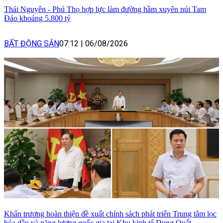
Thái Nguyên - Phú Thọ hợp lực làm đường hầm xuyên núi Tam
Đảo khoảng 5.800 tỷ
BẤT ĐỘNG SẢN
07:12
|
06/08/2026
Khẩn trương hoàn thiện đề xuất chính sách phát triển Trung tâm lọc
hóa dầu và năng lượng quốc gia tại Khu kinh tế Dung Quất