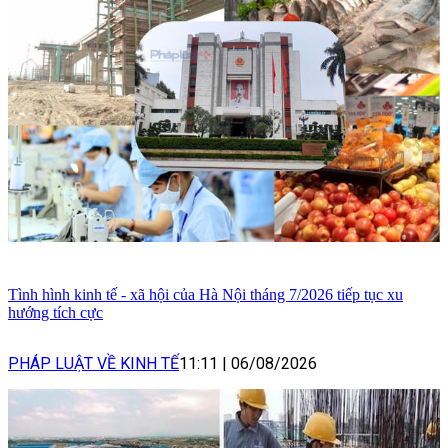
Tình hình kinh tế - xã hội của Hà Nội tháng 7/2026 tiếp tục xu
hướng tích cực
PHÁP LUẬT VỀ KINH TẾ
11:11
|
06/08/2026